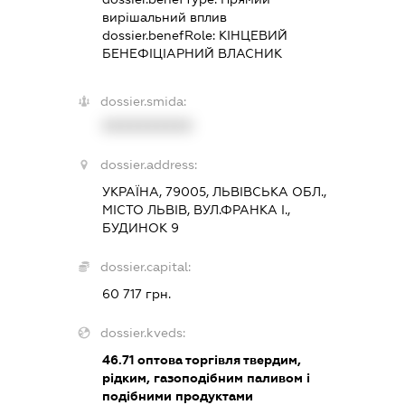
вирішальний вплив
dossier.benefRole:
КІНЦЕВИЙ
БЕНЕФІЦІАРНИЙ ВЛАСНИК
dossier.smida:
XXXXXXXXXX
dossier.address:
УКРАЇНА, 79005, ЛЬВІВСЬКА ОБЛ.,
МІСТО ЛЬВІВ, ВУЛ.ФРАНКА І.,
БУДИНОК 9
dossier.capital:
60 717 грн.
dossier.kveds:
46.71
оптова торгівля твердим,
рідким, газоподібним паливом і
подібними продуктами