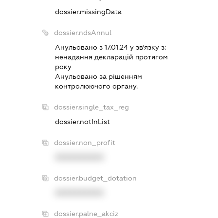
dossier.missingData
dossier.ndsAnnul
Анульовано з 17.01.24 у зв'язку з:
ненадання декларацiй протягом
року
Анульовано за рiшенням
контролюючого органу.
dossier.single_tax_reg
dossier.notInList
dossier.non_profit
XXXXXXXXXX
dossier.budget_dotation
XXXXXXXXXX
dossier.palne_akciz