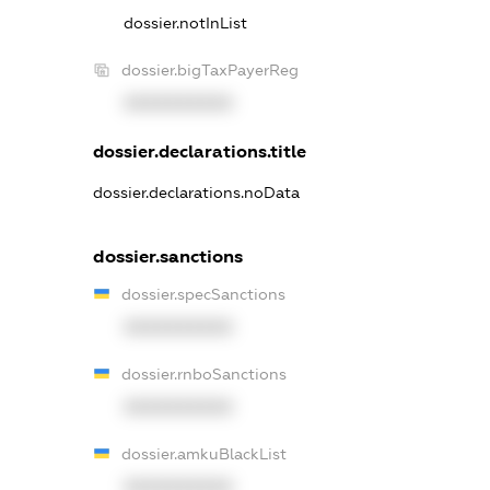
dossier.notInList
dossier.bigTaxPayerReg
XXXXXXXXXX
dossier.declarations.title
dossier.declarations.noData
dossier.sanctions
dossier.specSanctions
XXXXXXXXXX
dossier.rnboSanctions
XXXXXXXXXX
dossier.amkuBlackList
XXXXXXXXXX