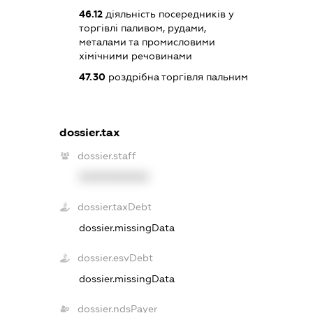
46.12
діяльність посередників у
торгівлі паливом, рудами,
металами та промисловими
хімічними речовинами
47.30
роздрібна торгівля пальним
dossier.tax
dossier.staff
XXXXXXXXXX
dossier.taxDebt
dossier.missingData
dossier.esvDebt
dossier.missingData
dossier.ndsPayer