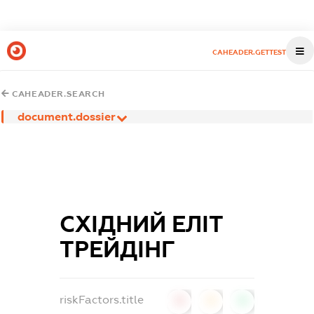
CAHEADER.GETTEST
CAHEADER.SEARCH
document.dossier
СХІДНИЙ ЕЛІТ
ТРЕЙДІНГ
riskFactors.title
0
0
0