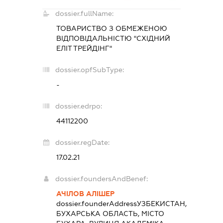
dossier.fullName:
ТОВАРИСТВО З ОБМЕЖЕНОЮ
ВІДПОВІДАЛЬНІСТЮ "СХІДНИЙ
ЕЛІТ ТРЕЙДІНГ"
dossier.opfSubType:
-
dossier.edrpo:
44112200
dossier.regDate:
17.02.21
dossier.foundersAndBenef:
АЧІЛОВ АЛІШЕР
dossier.founderAddress
УЗБЕКИСТАН,
БУХАРСЬКА ОБЛАСТЬ, МІСТО