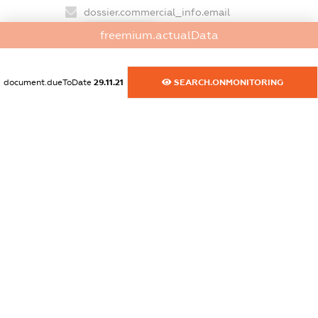
dossier.commercial_info.email
XXXXXXXXXX
freemium.actualData
dossier.commercial_info.website
XXXXXXXXXX
document.dueToDate
29.11.21
SEARCH.ONMONITORING
dossier.commercial_info.activity
XXXXXXXXXX
freemium.exampleText_1
freemium.exampleText_2
freemium.anonymousPerSearch2
FREEMIUM.DETAILS
FREEMIUM.REGISTER