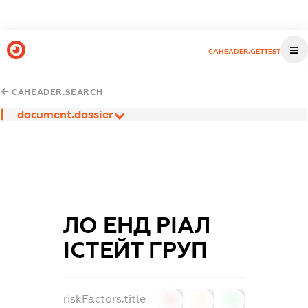
CAHEADER.GETTEST
CAHEADER.SEARCH
document.dossier
ЛО ЕНД РІАЛ
ІСТЕЙТ ГРУП
riskFactors.title
0
0
0