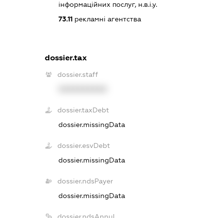
інформаційних послуг, н.в.і.у.
73.11
рекламні агентства
dossier.tax
dossier.staff
XXXXXXXXXX
dossier.taxDebt
dossier.missingData
dossier.esvDebt
dossier.missingData
dossier.ndsPayer
dossier.missingData
dossier.ndsAnnul