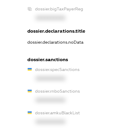
dossier.bigTaxPayerReg
XXXXXXXXXX
dossier.declarations.title
dossier.declarations.noData
dossier.sanctions
dossier.specSanctions
XXXXXXXXXX
dossier.rnboSanctions
XXXXXXXXXX
dossier.amkuBlackList
XXXXXXXXXX