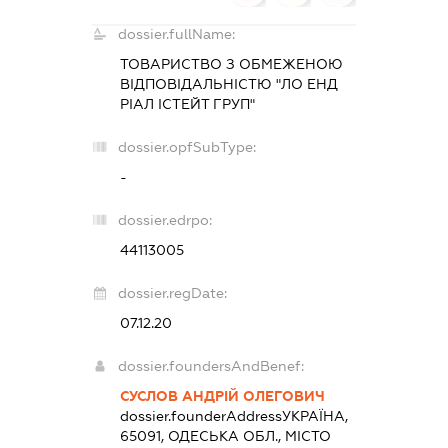
dossier.fullName:
ТОВАРИСТВО З ОБМЕЖЕНОЮ
ВІДПОВІДАЛЬНІСТЮ "ЛО ЕНД
РІАЛ ІСТЕЙТ ГРУП"
dossier.opfSubType:
-
dossier.edrpo:
44113005
dossier.regDate:
07.12.20
dossier.foundersAndBenef:
СУСЛОВ АНДРІЙ ОЛЕГОВИЧ
dossier.founderAddress
УКРАЇНА,
65091, ОДЕСЬКА ОБЛ., МІСТО