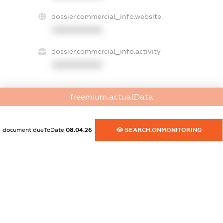
dossier.commercial_info.website
XXXXXXXXXX
dossier.commercial_info.activity
XXXXXXXXXX
freemium.actualData
freemium.exampleText_1
freemium.exampleText_2
freemium.anonymousPerSearch2
document.dueToDate
08.04.26
SEARCH.ONMONITORING
FREEMIUM.DETAILS
FREEMIUM.REGISTER