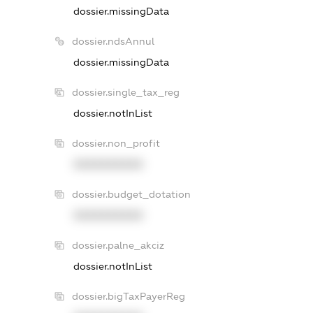
dossier.missingData
dossier.ndsAnnul
dossier.missingData
dossier.single_tax_reg
dossier.notInList
dossier.non_profit
XXXXXXXXXX
dossier.budget_dotation
XXXXXXXXXX
dossier.palne_akciz
dossier.notInList
dossier.bigTaxPayerReg