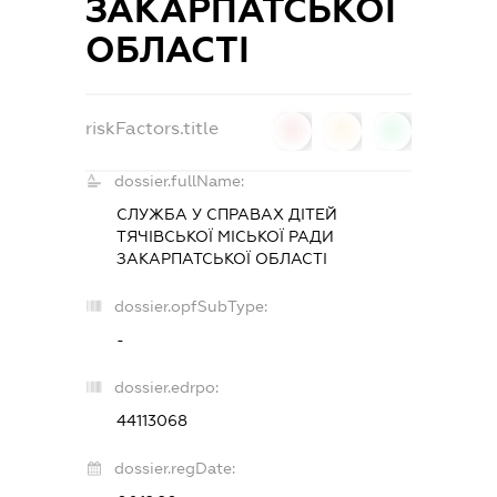
ЗАКАРПАТСЬКОЇ
ОБЛАСТІ
riskFactors.title
0
0
0
dossier.fullName:
СЛУЖБА У СПРАВАХ ДІТЕЙ
ТЯЧІВСЬКОЇ МІСЬКОЇ РАДИ
ЗАКАРПАТСЬКОЇ ОБЛАСТІ
dossier.opfSubType:
-
dossier.edrpo:
44113068
dossier.regDate: