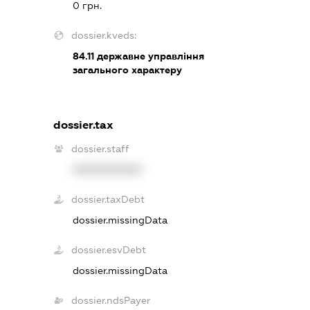
0 грн.
dossier.kveds:
84.11
державне управління
загального характеру
dossier.tax
dossier.staff
XXXXXXXXXX
dossier.taxDebt
dossier.missingData
dossier.esvDebt
dossier.missingData
dossier.ndsPayer