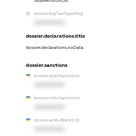
dossier.notInList
dossier.bigTaxPayerReg
XXXXXXXXXX
dossier.declarations.title
dossier.declarations.noData
dossier.sanctions
dossier.specSanctions
XXXXXXXXXX
dossier.rnboSanctions
XXXXXXXXXX
dossier.amkuBlackList
XXXXXXXXXX