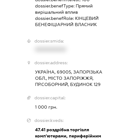
dossier.benefType:
Прямий
вирішальний вплив
dossier.benefRole:
КІНЦЕВИЙ
БЕНЕФІЦІАРНИЙ ВЛАСНИК
dossier.smida:
XXXXXXXXXX
dossier.address:
УКРАЇНА, 69005, ЗАПОРІЗЬКА
ОБЛ., МІСТО ЗАПОРІЖЖЯ,
ПР.СОБОРНИЙ, БУДИНОК 129
dossier.capital:
1 000 грн.
dossier.kveds:
47.41
роздрібна торгівля
комп'ютерами, периферійним