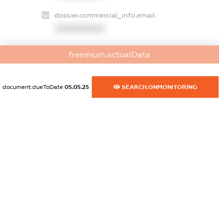
dossier.commercial_info.email
XXXXXXXXXX
dossier.commercial_info.website
freemium.actualData
XXXXXXXXXX
dossier.commercial_info.activity
document.dueToDate
05.05.25
SEARCH.ONMONITORING
XXXXXXXXXX
freemium.exampleText_1
freemium.exampleText_2
freemium.anonymousPerSearch2
FREEMIUM.DETAILS
FREEMIUM.REGISTER