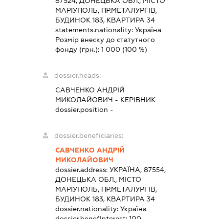
87524, ДОНЕЦЬКА ОБЛ., МІСТО
МАРІУПОЛЬ, ПР.МЕТАЛУРГІВ,
БУДИНОК 183, КВАРТИРА 34
statements.nationality:
Україна
Розмір внеску до статутного
фонду (грн.):
1 000
(100 %)
dossier.heads:
САВЧЕНКО АНДРІЙ
МИКОЛАЙОВИЧ
-
КЕРІВНИК
dossier.position -
dossier.beneficiaries:
САВЧЕНКО АНДРІЙ
МИКОЛАЙОВИЧ
dossier.address:
УКРАЇНА, 87554,
ДОНЕЦЬКА ОБЛ., МІСТО
МАРІУПОЛЬ, ПР.МЕТАЛУРГІВ,
БУДИНОК 183, КВАРТИРА 34
dossier.nationality:
Україна
dossier.benefInterest:
100