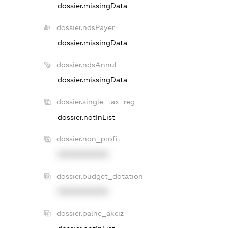
dossier.missingData
dossier.ndsPayer
dossier.missingData
dossier.ndsAnnul
dossier.missingData
dossier.single_tax_reg
dossier.notInList
dossier.non_profit
XXXXXXXXXX
dossier.budget_dotation
XXXXXXXXXX
dossier.palne_akciz