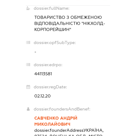
dossier.fullName:
ТОВАРИСТВО З ОБМЕЖЕНОЮ
ВІДПОВІДАЛЬНІСТЮ "НІКХОЛД-
КОРПОРЕЙШИН"
dossier.opfSubType:
-
dossier.edrpo:
44113581
dossier.regDate:
02.12.20
dossier.foundersAndBenef:
САВЧЕНКО АНДРІЙ
МИКОЛАЙОВИЧ
dossier.founderAddress
УКРАЇНА,