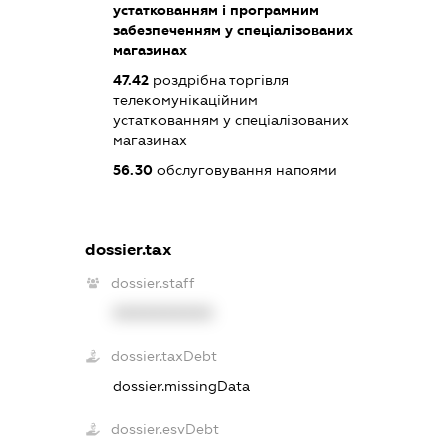
устаткованням і програмним
забезпеченням у спеціалізованих
магазинах
47.42
роздрібна торгівля
телекомунікаційним
устаткованням у спеціалізованих
магазинах
56.30
обслуговування напоями
dossier.tax
dossier.staff
XXXXXXXXXX
dossier.taxDebt
dossier.missingData
dossier.esvDebt