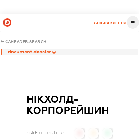
CAHEADER.GETTEST
CAHEADER.SEARCH
document.dossier
НІКХОЛД-
КОРПОРЕЙШИН
riskFactors.title
0
0
0