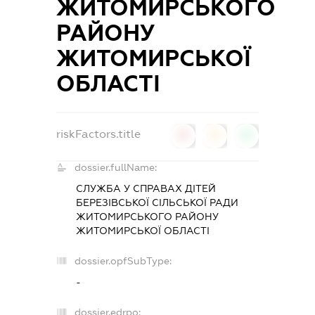
ЖИТОМИРСЬКОГО
РАЙОНУ
ЖИТОМИРСЬКОЇ
ОБЛАСТІ
riskFactors.title
0
0
0
dossier.fullName:
СЛУЖБА У СПРАВАХ ДІТЕЙ
БЕРЕЗІВСЬКОЇ СІЛЬСЬКОЇ РАДИ
ЖИТОМИРСЬКОГО РАЙОНУ
ЖИТОМИРСЬКОЇ ОБЛАСТІ
dossier.opfSubType:
-
dossier.edrpo: