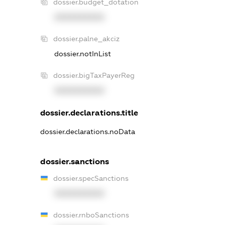
dossier.budget_dotation
XXXXXXXXXX
dossier.palne_akciz
dossier.notInList
dossier.bigTaxPayerReg
XXXXXXXXXX
dossier.declarations.title
dossier.declarations.noData
dossier.sanctions
dossier.specSanctions
XXXXXXXXXX
dossier.rnboSanctions