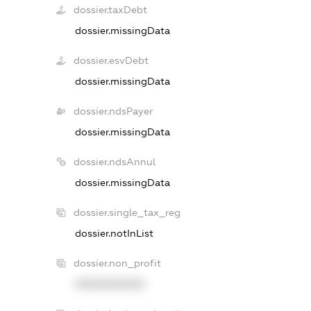
dossier.taxDebt
dossier.missingData
dossier.esvDebt
dossier.missingData
dossier.ndsPayer
dossier.missingData
dossier.ndsAnnul
dossier.missingData
dossier.single_tax_reg
dossier.notInList
dossier.non_profit
XXXXXXXXXX