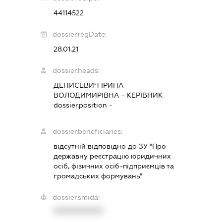
44114522
dossier.regDate:
28.01.21
dossier.heads:
ДЕНИСЕВИЧ ІРИНА
ВОЛОДИМИРІВНА
-
КЕРІВНИК
dossier.position -
dossier.beneficiaries:
відсутній відповідно до ЗУ "Про
державну реєстрацію юридичних
осіб, фізичних осіб-підприємців та
громадських формувань"
dossier.smida:
XXXXXXXXXX