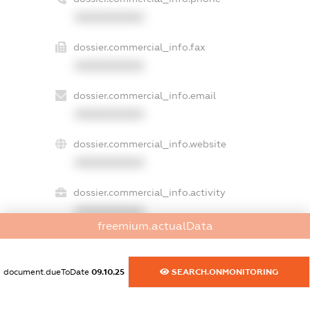
XXXXXXXXXX
dossier.commercial_info.fax
XXXXXXXXXX
dossier.commercial_info.email
XXXXXXXXXX
dossier.commercial_info.website
XXXXXXXXXX
dossier.commercial_info.activity
XXXXXXXXXX
freemium.actualData
freemium.exampleText_1
document.dueToDate
09.10.25
SEARCH.ONMONITORING
freemium.exampleText_2
freemium.anonymousPerSearch2