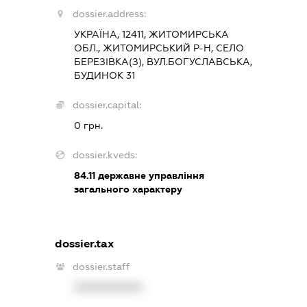
dossier.address:
УКРАЇНА, 12411, ЖИТОМИРСЬКА
ОБЛ., ЖИТОМИРСЬКИЙ Р-Н, СЕЛО
БЕРЕЗІВКА(З), ВУЛ.БОГУСЛАВСЬКА,
БУДИНОК 31
dossier.capital:
0 грн.
dossier.kveds:
84.11
державне управління
загального характеру
dossier.tax
dossier.staff
XXXXXXXXXX