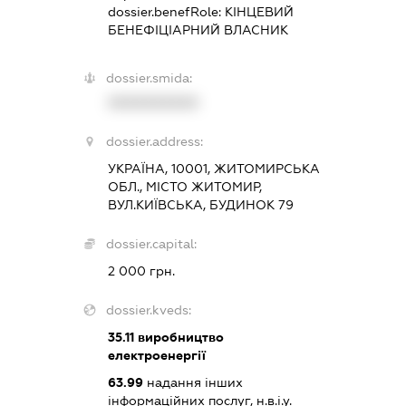
dossier.benefRole:
КІНЦЕВИЙ
БЕНЕФІЦІАРНИЙ ВЛАСНИК
dossier.smida:
XXXXXXXXXX
dossier.address:
УКРАЇНА, 10001, ЖИТОМИРСЬКА
ОБЛ., МІСТО ЖИТОМИР,
ВУЛ.КИЇВСЬКА, БУДИНОК 79
dossier.capital:
2 000 грн.
dossier.kveds:
35.11
виробництво
електроенергії
63.99
надання інших
інформаційних послуг, н.в.і.у.