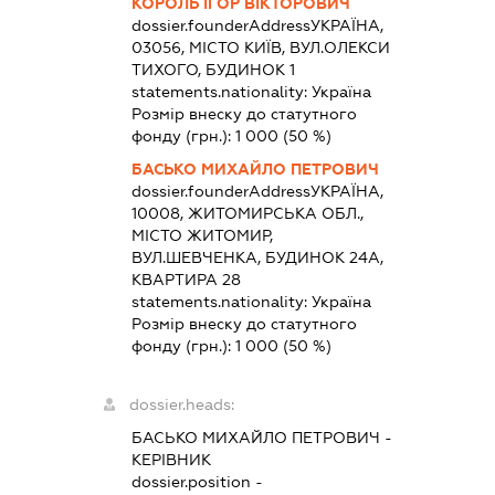
КОРОЛЬ ІГОР ВІКТОРОВИЧ
dossier.founderAddress
УКРАЇНА,
03056, МІСТО КИЇВ, ВУЛ.ОЛЕКСИ
ТИХОГО, БУДИНОК 1
statements.nationality:
Україна
Розмір внеску до статутного
фонду (грн.):
1 000
(50 %)
БАСЬКО МИХАЙЛО ПЕТРОВИЧ
dossier.founderAddress
УКРАЇНА,
10008, ЖИТОМИРСЬКА ОБЛ.,
МІСТО ЖИТОМИР,
ВУЛ.ШЕВЧЕНКА, БУДИНОК 24А,
КВАРТИРА 28
statements.nationality:
Україна
Розмір внеску до статутного
фонду (грн.):
1 000
(50 %)
dossier.heads:
БАСЬКО МИХАЙЛО ПЕТРОВИЧ
-
КЕРІВНИК
dossier.position -