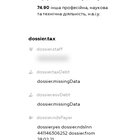
74.90
інша професійна, наукова
та технічна діяльність, н.в.і.у.
dossier.tax
dossier.staff
XXXXXXXXXX
dossier.taxDebt
dossier.missingData
dossier.esvDebt
dossier.missingData
dossier.ndsPayer
dossier.yes
dossier.ndsInn
441146306252
dossier.from
28.02.21