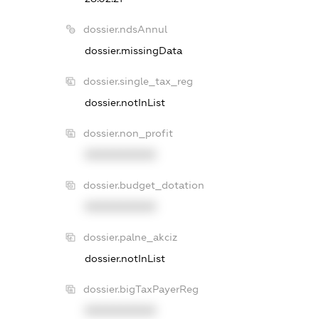
dossier.ndsAnnul
dossier.missingData
dossier.single_tax_reg
dossier.notInList
dossier.non_profit
XXXXXXXXXX
dossier.budget_dotation
XXXXXXXXXX
dossier.palne_akciz
dossier.notInList
dossier.bigTaxPayerReg
XXXXXXXXXX