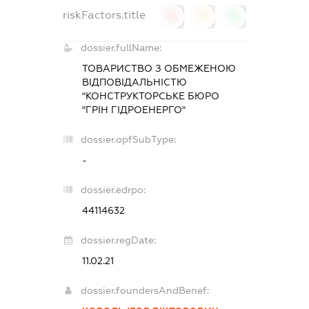
riskFactors.title
0
0
0
dossier.fullName:
ТОВАРИСТВО З ОБМЕЖЕНОЮ
ВІДПОВІДАЛЬНІСТЮ
"КОНСТРУКТОРСЬКЕ БЮРО
"ГРІН ГІДРОЕНЕРГО"
dossier.opfSubType:
-
dossier.edrpo:
44114632
dossier.regDate:
11.02.21
dossier.foundersAndBenef: