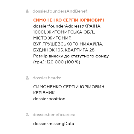
dossier.foundersAndBenef:
СИМОНЕНКО СЕРГІЙ ЮРІЙОВИЧ
dossier.founderAddress
УКРАЇНА,
10001, ЖИТОМИРСЬКА ОБЛ.,
МІСТО ЖИТОМИР,
ВУЛ.ГРУШЕВСЬКОГО МИХАЙЛА,
БУДИНОК 105, КВАРТИРА 28
Розмір внеску до статутного фонду
(грн.):
120 000
(100 %)
dossier.heads:
СИМОНЕНКО СЕРГІЙ ЮРІЙОВИЧ
-
КЕРІВНИК
dossier.position -
dossier.beneficiaries:
dossier.missingData