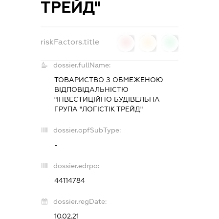
ТРЕЙД"
riskFactors.title
0
0
0
dossier.fullName:
ТОВАРИСТВО З ОБМЕЖЕНОЮ
ВІДПОВІДАЛЬНІСТЮ
"ІНВЕСТИЦІЙНО БУДІВЕЛЬНА
ГРУПА "ЛОГІСТІК ТРЕЙД"
dossier.opfSubType:
-
dossier.edrpo:
44114784
dossier.regDate:
10.02.21