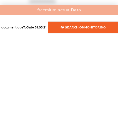
XXXXXXXXXX
freemium.actualData
dossier.commercial_info.activity
XXXXXXXXXX
document.dueToDate
31.03.21
SEARCH.ONMONITORING
freemium.exampleText_1
freemium.exampleText_2
freemium.anonymousPerSearch2
FREEMIUM.DETAILS
FREEMIUM.REGISTER