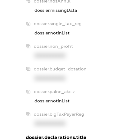
dossier.ndsAnnul
dossier.missingData
dossier.single_tax_reg
dossier.notInList
dossier.non_profit
XXXXXXXXXX
dossier.budget_dotation
XXXXXXXXXX
dossier.palne_akciz
dossier.notInList
dossier.bigTaxPayerReg
XXXXXXXXXX
dossier.declarations.title