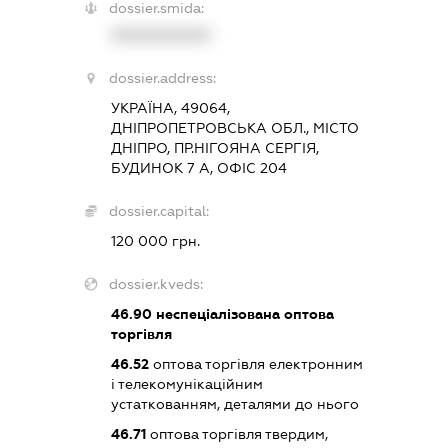
dossier.smida:
XXXXXXXXXX
dossier.address:
УКРАЇНА, 49064,
ДНІПРОПЕТРОВСЬКА ОБЛ., МІСТО
ДНІПРО, ПР.НІГОЯНА СЕРГІЯ,
БУДИНОК 7 А, ОФІС 204
dossier.capital:
120 000 грн.
dossier.kveds:
46.90
неспеціалізована оптова
торгівля
46.52
оптова торгівля електронним
і телекомунікаційним
устаткованням, деталями до нього
46.71
оптова торгівля твердим,