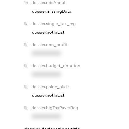
dossier.ndsAnnul
dossier.missingData
dossier.single_tax_reg
dossier.notInList
dossier.non_profit
XXXXXXXXXX
dossier.budget_dotation
XXXXXXXXXX
dossier.palne_akciz
dossier.notInList
dossier.bigTaxPayerReg
XXXXXXXXXX