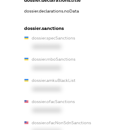
dossier.declarations.title
dossier.declarations.noData
dossier.sanctions
dossier.specSanctions
XXXXXXXXXX
dossier.rnboSanctions
XXXXXXXXXX
dossier.amkuBlackList
XXXXXXXXXX
dossier.ofacSanctions
XXXXXXXXXX
dossier.ofacNonSdnSanctions