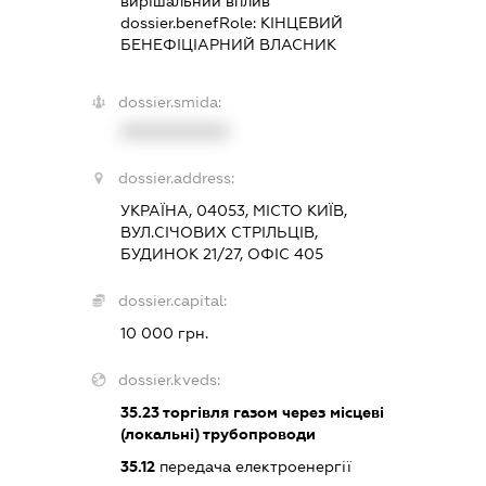
вирішальний вплив
dossier.benefRole:
КІНЦЕВИЙ
БЕНЕФІЦІАРНИЙ ВЛАСНИК
dossier.smida:
XXXXXXXXXX
dossier.address:
УКРАЇНА, 04053, МІСТО КИЇВ,
ВУЛ.СІЧОВИХ СТРІЛЬЦІВ,
БУДИНОК 21/27, ОФІС 405
dossier.capital:
10 000 грн.
dossier.kveds:
35.23
торгівля газом через місцеві
(локальні) трубопроводи
35.12
передача електроенергії