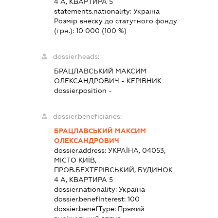
4 А, КВАРТИРА 5
statements.nationality:
Україна
Розмір внеску до статутного фонду
(грн.):
10 000
(100 %)
dossier.heads:
БРАЦЛАВСЬКИЙ МАКСИМ
ОЛЕКСАНДРОВИЧ
-
КЕРІВНИК
dossier.position -
dossier.beneficiaries:
БРАЦЛАВСЬКИЙ МАКСИМ
ОЛЕКСАНДРОВИЧ
dossier.address:
УКРАЇНА, 04053,
МІСТО КИЇВ,
ПРОВ.БЕХТЕРІВСЬКИЙ, БУДИНОК
4 А, КВАРТИРА 5
dossier.nationality:
Україна
dossier.benefInterest:
100
dossier.benefType:
Прямий