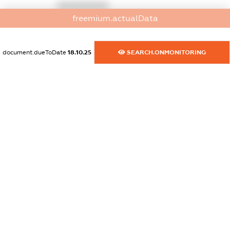
XXXXXXXXXX
freemium.actualData
dossier.commercial_info.activity
XXXXXXXXXX
document.dueToDate
18.10.25
SEARCH.ONMONITORING
freemium.exampleText_1
freemium.exampleText_2
freemium.anonymousPerSearch2
FREEMIUM.DETAILS
FREEMIUM.REGISTER