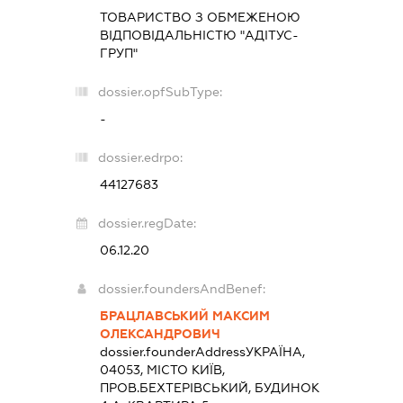
ТОВАРИСТВО З ОБМЕЖЕНОЮ
ВІДПОВІДАЛЬНІСТЮ "АДІТУС-
ГРУП"
dossier.opfSubType:
-
dossier.edrpo:
44127683
dossier.regDate:
06.12.20
dossier.foundersAndBenef:
БРАЦЛАВСЬКИЙ МАКСИМ
ОЛЕКСАНДРОВИЧ
dossier.founderAddress
УКРАЇНА,
04053, МІСТО КИЇВ,
ПРОВ.БЕХТЕРІВСЬКИЙ, БУДИНОК