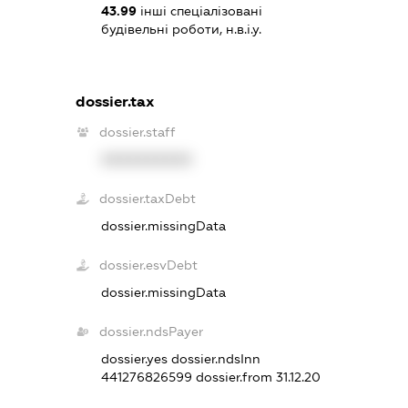
43.99
інші спеціалізовані
будівельні роботи, н.в.і.у.
dossier.tax
dossier.staff
XXXXXXXXXX
dossier.taxDebt
dossier.missingData
dossier.esvDebt
dossier.missingData
dossier.ndsPayer
dossier.yes
dossier.ndsInn
441276826599
dossier.from 31.12.20