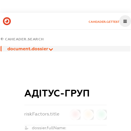
CAHEADER.GETTEST
CAHEADER.SEARCH
document.dossier
АДІТУС-ГРУП
riskFactors.title
0
0
0
dossier.fullName: