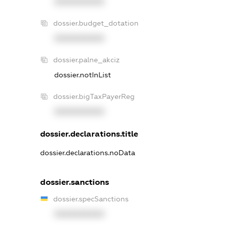
XXXXXXXXXX
dossier.budget_dotation
XXXXXXXXXX
dossier.palne_akciz
dossier.notInList
dossier.bigTaxPayerReg
XXXXXXXXXX
dossier.declarations.title
dossier.declarations.noData
dossier.sanctions
dossier.specSanctions
XXXXXXXXXX