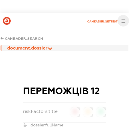
CAHEADER.GETTEST
CAHEADER.SEARCH
document.dossier
ПЕРЕМОЖЦІВ 12
riskFactors.title
0
0
0
dossier.fullName: