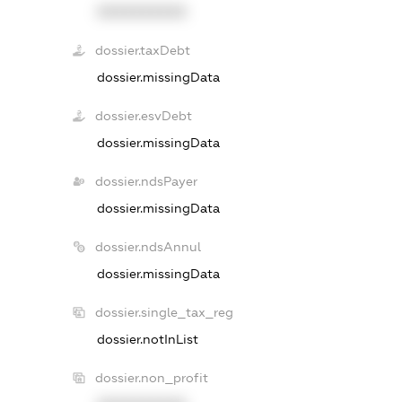
XXXXXXXXXX
dossier.taxDebt
dossier.missingData
dossier.esvDebt
dossier.missingData
dossier.ndsPayer
dossier.missingData
dossier.ndsAnnul
dossier.missingData
dossier.single_tax_reg
dossier.notInList
dossier.non_profit