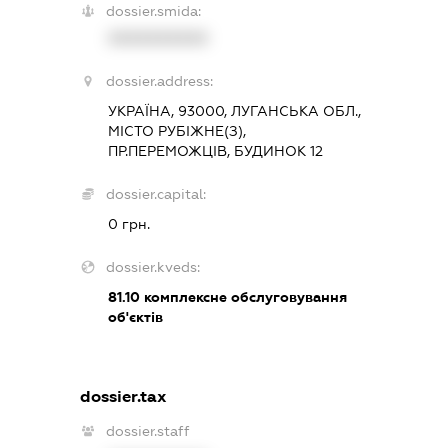
dossier.smida:
XXXXXXXXXX
dossier.address:
УКРАЇНА, 93000, ЛУГАНСЬКА ОБЛ.,
МІСТО РУБІЖНЕ(З),
ПР.ПЕРЕМОЖЦІВ, БУДИНОК 12
dossier.capital:
0 грн.
dossier.kveds:
81.10
комплексне обслуговування
об'єктів
dossier.tax
dossier.staff