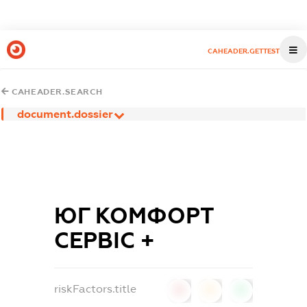
CAHEADER.GETTEST
CAHEADER.SEARCH
document.dossier
ЮГ КОМФОРТ
СЕРВІС +
riskFactors.title
0
0
0