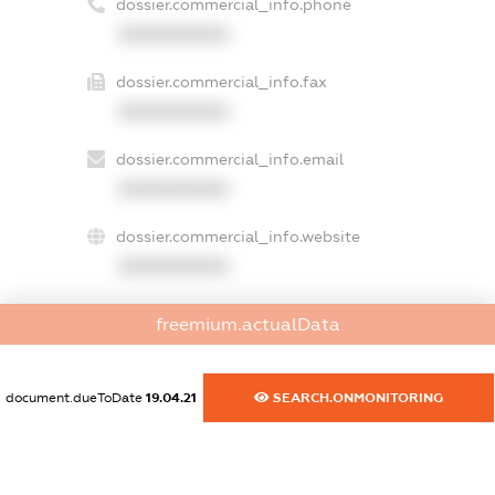
dossier.commercial_info.phone
XXXXXXXXXX
dossier.commercial_info.fax
XXXXXXXXXX
dossier.commercial_info.email
XXXXXXXXXX
dossier.commercial_info.website
XXXXXXXXXX
dossier.commercial_info.activity
freemium.actualData
XXXXXXXXXX
document.dueToDate
19.04.21
SEARCH.ONMONITORING
freemium.exampleText_1
freemium.exampleText_2
freemium.anonymousPerSearch2