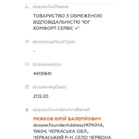
dossier.fullName:
ТОВАРИСТВО З ОБМЕЖЕНОЮ
ВІДПОВІДАЛЬНІСТЮ "ЮГ
КОМФОРТ СЕРВІС +"
dossier.opfSubType:
-
dossier.edrpo:
44131841
dossier.regDate:
21.12.20
dossier.foundersAndBenef:
РИЖКОВ ЮРІЙ ВАЛЕРІЙОВИЧ
dossier.founderAddress
УКРАЇНА,
19604, ЧЕРКАСЬКА ОБЛ.,
ЧЕРКАСЬКИЙ Р-Н, СЕЛО ЧЕРВОНА