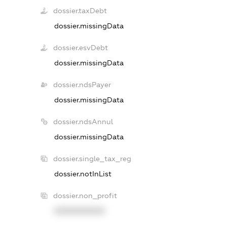
dossier.taxDebt
dossier.missingData
dossier.esvDebt
dossier.missingData
dossier.ndsPayer
dossier.missingData
dossier.ndsAnnul
dossier.missingData
dossier.single_tax_reg
dossier.notInList
dossier.non_profit
XXXXXXXXXX