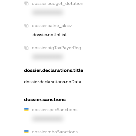
dossier.budget_dotation
XXXXXXXXXX
dossier.palne_akciz
dossier.notInList
dossier.bigTaxPayerReg
XXXXXXXXXX
dossier.declarations.title
dossier.declarations.noData
dossier.sanctions
dossier.specSanctions
XXXXXXXXXX
dossier.rnboSanctions