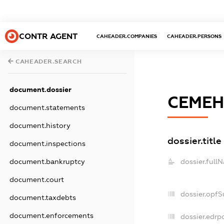
CONTR AGENT
CAHEADER.COMPANIES
CAHEADER.PERSONS
CAHEADER.SEARCH
document.dossier
СЕМЕН
document.statements
document.history
dossier.title
document.inspections
dossier.full
document.bankruptcy
document.court
dossier.opfS
document.taxdebts
document.enforcements
dossier.edrpo