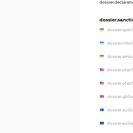
dossier.declarat
dossier.sancti
dossier.spec
dossier.rnbo
dossier.amku
dossier.ofac
dossier.ofa
dossier.gbSa
dossier.ausS
dossier.euSa