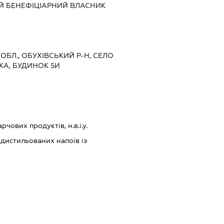
Й БЕНЕФІЦІАРНИЙ ВЛАСНИК
 ОБЛ., ОБУХІВСЬКИЙ Р-Н, СЕЛО
КА, БУДИНОК 5И
ових продуктів, н.в.і.у.
дистильованих напоїв із