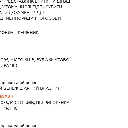
-
ПРЕДСТАВНИК
ВЧИНЯТИ ДІЇ ВІД
 У ТОМУ ЧИСЛІ ПІДПИСУВАТИ
АТИ ДОКУМЕНТИ ДЛЯ
ІД ІМЕНІ ЮРИДИЧНОЇ ОСОБИ
ІЙОВИЧ
-
КЕРІВНИК
2095, МІСТО КИЇВ, ВУЛ.АХМАТОВОЇ
ИРА 180
ирішальний вплив
Й БЕНЕФІЦІАРНИЙ ВЛАСНИК
ЙОВИЧ
2055, МІСТО КИЇВ, ПР.ГРИГОРЕНКА
ТИРА 118
ирішальний вплив