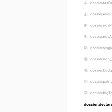
dossier.taxD
dossier.esvD
dossier.ndsP
dossier.nds
dossier.sing
dossier.non_
dossier.bud
dossier.paln
dossier.big
dossier.declara