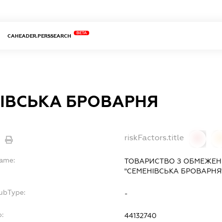
BETA
CAHEADER.PERSSEARCH
ІВСЬКА БРОВАРНЯ
riskFactors.title
0
Name:
ТОВАРИСТВО З ОБМЕЖЕН
"СЕМЕНІВСЬКА БРОВАРНЯ
ubType:
-
:
44132740