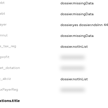
ebt
dossier.missingData
ebt
dossier.missingData
ayer
dossier.yes
dossier.ndsInn 4
Annul
dossier.missingData
le_tax_reg
dossier.notInList
profit
XXXXXXXXXX
get_dotation
XXXXXXXXXX
e_akciz
dossier.notInList
TaxPayerReg
XXXXXXXXXX
tions.title