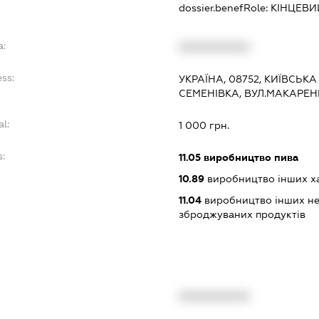
dossier.benefRole:
КІНЦЕВИ
a:
XXXXXXXXXX
ss:
УКРАЇНА, 08752, КИЇВСЬКА
СЕМЕНІВКА, ВУЛ.МАКАРЕН
al:
1 000 грн.
:
11.05
виробництво пива
10.89
виробництво інших харч
11.04
виробництво інших не
зброджуваних продуктів
XXXXXXXXXX