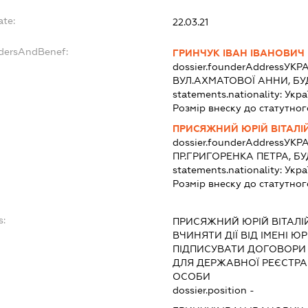
ate:
22.03.21
ndersAndBenef:
ГРИНЧУК ІВАН ІВАНОВИЧ
dossier.founderAddress
УКРА
ВУЛ.АХМАТОВОЇ АННИ, БУ
statements.nationality:
Укра
Розмір внеску до статутног
ПРИСЯЖНИЙ ЮРІЙ ВІТАЛІ
dossier.founderAddress
УКРА
ПР.ГРИГОРЕНКА ПЕТРА, БУ
statements.nationality:
Укра
Розмір внеску до статутног
s:
ПРИСЯЖНИЙ ЮРІЙ ВІТАЛ
ВЧИНЯТИ ДІЇ ВІД ІМЕНІ Ю
ПІДПИСУВАТИ ДОГОВОРИ
ДЛЯ ДЕРЖАВНОЇ РЕЄСТРАЦ
ОСОБИ
dossier.position -