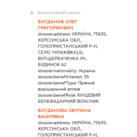
dossier.beneficiaries:
БОГДАНОВ ОЛЕГ
ГРИГОРІЙОВИЧ
dossier.address:
УКРАЇНА, 75635,
ХЕРСОНСЬКА ОБЛ.,
ГОЛОПРИСТАНСЬКИЙ Р-Н,
СЕЛО ЧУЛАКІВКА(З),
ВУЛ.ЩЕРБАЧЕНКА ІМ.,
БУДИНОК 62
dossier.nationality:
Україна
dossier.benefInterest:
35
dossier.benefType:
Прямий
вирішальний вплив
dossier.benefRole:
КІНЦЕВИЙ
БЕНЕФІЦІАРНИЙ ВЛАСНИК
БОГДАНОВА СВІТЛАНА
ВАСИЛІВНА
dossier.address:
УКРАЇНА, 75635,
ХЕРСОНСЬКА ОБЛ.,
ГОЛОПРИСТАНСЬКИЙ Р-Н,