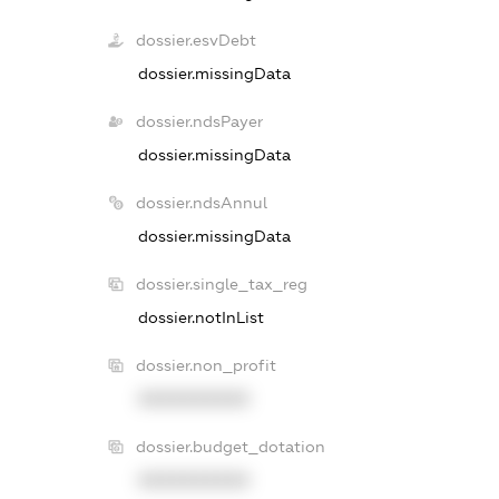
dossier.esvDebt
dossier.missingData
dossier.ndsPayer
dossier.missingData
dossier.ndsAnnul
dossier.missingData
dossier.single_tax_reg
dossier.notInList
dossier.non_profit
XXXXXXXXXX
dossier.budget_dotation
XXXXXXXXXX