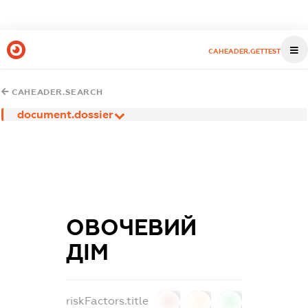
CAHEADER.GETTEST
CAHEADER.SEARCH
document.dossier
ОВОЧЕВИЙ
ДІМ
riskFactors.title
0
0
0