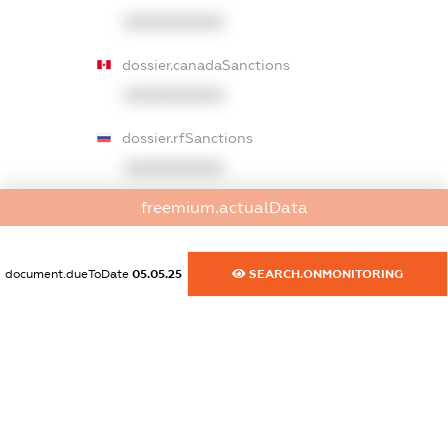
XXXXXXXXXX
dossier.canadaSanctions
XXXXXXXXXX
dossier.rfSanctions
XXXXXXXXXX
freemium.actualData
dossier.russian_reg_title
XXXXXXXXXX
document.dueToDate
05.05.25
SEARCH.ONMONITORING
dossier.commercial_info.title
dossier.commercial_info.postal_address
XXXXXXXXXX
dossier.commercial_info.phone
XXXXXXXXXX