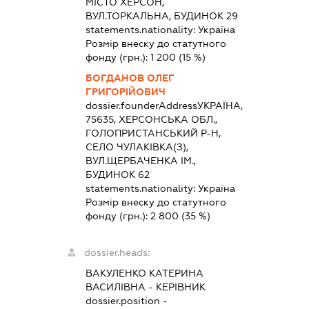
МІСТО ХЕРСОН,
ВУЛ.ТОРКАЛЬНА, БУДИНОК 29
statements.nationality:
Україна
Розмір внеску до статутного
фонду (грн.):
1 200
(15 %)
БОГДАНОВ ОЛЕГ
ГРИГОРІЙОВИЧ
dossier.founderAddress
УКРАЇНА,
75635, ХЕРСОНСЬКА ОБЛ.,
ГОЛОПРИСТАНСЬКИЙ Р-Н,
СЕЛО ЧУЛАКІВКА(З),
ВУЛ.ЩЕРБАЧЕНКА ІМ.,
БУДИНОК 62
statements.nationality:
Україна
Розмір внеску до статутного
фонду (грн.):
2 800
(35 %)
dossier.heads:
ВАКУЛЕНКО КАТЕРИНА
ВАСИЛІВНА
-
КЕРІВНИК
dossier.position -