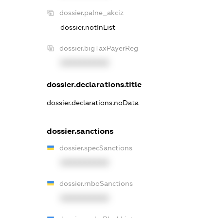
dossier.palne_akciz
dossier.notInList
dossier.bigTaxPayerReg
XXXXXXXXXX
dossier.declarations.title
dossier.declarations.noData
dossier.sanctions
dossier.specSanctions
XXXXXXXXXX
dossier.rnboSanctions
XXXXXXXXXX