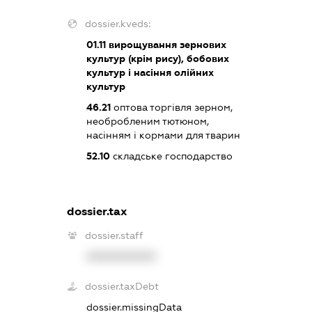
dossier.kveds:
01.11
вирощування зернових
культур (крім рису), бобових
культур і насіння олійних
культур
46.21
оптова торгівля зерном,
необробленим тютюном,
насінням і кормами для тварин
52.10
складське господарство
dossier.tax
dossier.staff
XXXXXXXXXX
dossier.taxDebt
dossier.missingData