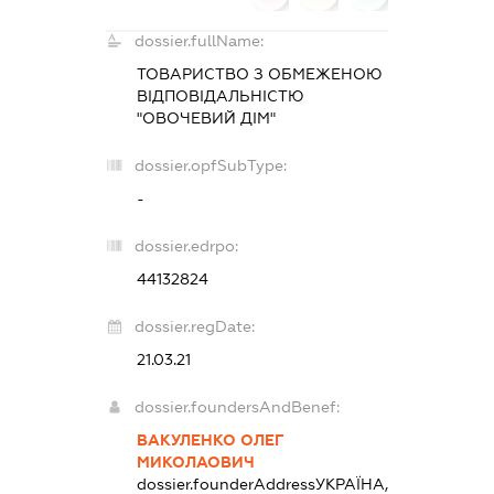
dossier.fullName:
ТОВАРИСТВО З ОБМЕЖЕНОЮ
ВІДПОВІДАЛЬНІСТЮ
"ОВОЧЕВИЙ ДІМ"
dossier.opfSubType:
-
dossier.edrpo:
44132824
dossier.regDate:
21.03.21
dossier.foundersAndBenef:
ВАКУЛЕНКО ОЛЕГ
МИКОЛАОВИЧ
dossier.founderAddress
УКРАЇНА,