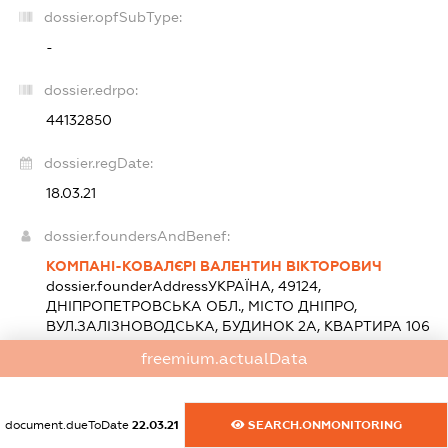
dossier.opfSubType:
-
dossier.edrpo:
44132850
dossier.regDate:
18.03.21
dossier.foundersAndBenef:
КОМПАНІ-КОВАЛЄРІ ВАЛЕНТИН ВІКТОРОВИЧ
dossier.founderAddress
УКРАЇНА, 49124,
ДНІПРОПЕТРОВСЬКА ОБЛ., МІСТО ДНІПРО,
ВУЛ.ЗАЛІЗНОВОДСЬКА, БУДИНОК 2А, КВАРТИРА 106
Розмір внеску до статутного фонду (грн.):
100
(100 %)
freemium.actualData
dossier.heads:
document.dueToDate
22.03.21
SEARCH.ONMONITORING
КОМПАНІ-КОВАЛЄРІ ВАЛЕНТИН ВІКТОРОВИЧ
-