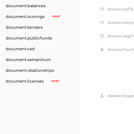
document.balances
dossier.opfS
document.scorings
new!
dossier.edrpo
document.tenders
dossier.regDa
document.publicfunds
document.ved
dossier.foun
document.semantrum
document.relationships
document.licenses
new!
dossier.heads