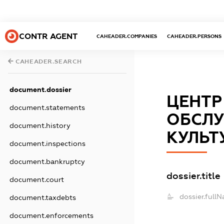
CONTR AGENT
CAHEADER.COMPANIES
CAHEADER.PERSONS
CAHEADER.SEARCH
document.dossier
ЦЕНТР
document.statements
ОБСЛУ
document.history
КУЛЬТ
document.inspections
document.bankruptcy
dossier.title
document.court
dossier.fullN
document.taxdebts
document.enforcements