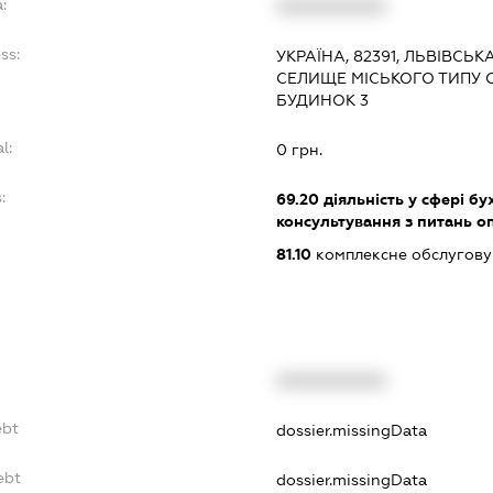
:
XXXXXXXXXX
ss:
УКРАЇНА, 82391, ЛЬВІВСЬК
СЕЛИЩЕ МІСЬКОГО ТИПУ С
БУДИНОК 3
l:
0 грн.
:
69.20
діяльність у сфері бу
консультування з питань о
81.10
комплексне обслуговув
XXXXXXXXXX
ebt
dossier.missingData
ebt
dossier.missingData