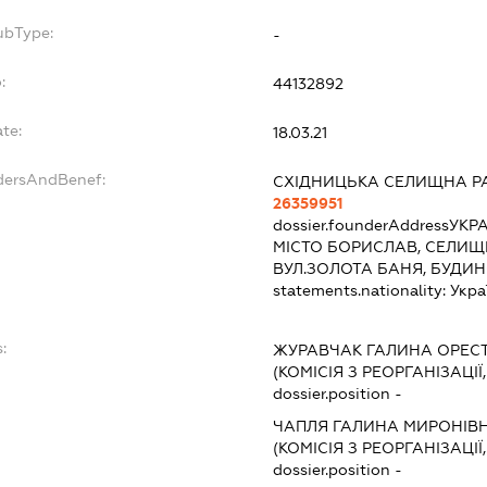
ubType:
-
:
44132892
te:
18.03.21
dersAndBenef:
СХІДНИЦЬКА СЕЛИЩНА Р
26359951
dossier.founderAddress
УКРА
МІСТО БОРИСЛАВ, СЕЛИЩЕ
ВУЛ.ЗОЛОТА БАНЯ, БУДИН
statements.nationality:
Укра
:
ЖУРАВЧАК ГАЛИНА ОРЕС
(КОМІСІЯ З РЕОРГАНІЗАЦІЇ
dossier.position -
ЧАПЛЯ ГАЛИНА МИРОНІВ
(КОМІСІЯ З РЕОРГАНІЗАЦІЇ
dossier.position -