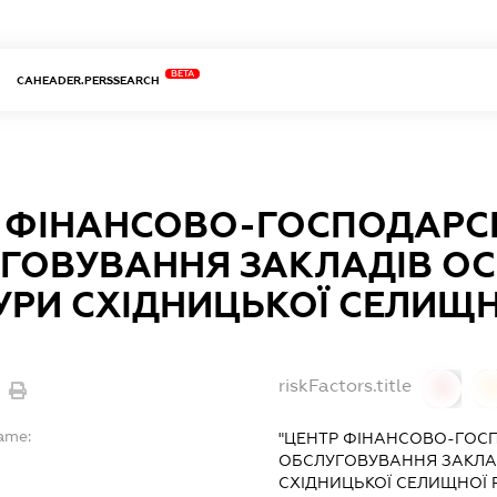
BETA
CAHEADER.PERSSEARCH
 ФІНАНСОВО-ГОСПОДАРС
ГОВУВАННЯ ЗАКЛАДІВ ОС
УРИ СХІДНИЦЬКОЇ СЕЛИЩН
riskFactors.title
0
ame:
"ЦЕНТР ФІНАНСОВО-ГОС
ОБСЛУГОВУВАННЯ ЗАКЛАД
СХІДНИЦЬКОЇ СЕЛИЩНОЇ 