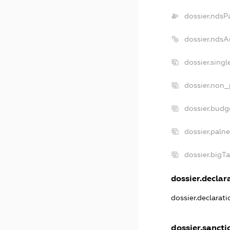
dossier.ndsP
dossier.ndsA
dossier.sing
dossier.non_
dossier.budg
dossier.paln
dossier.bigT
dossier.declara
dossier.declarat
dossier.sancti