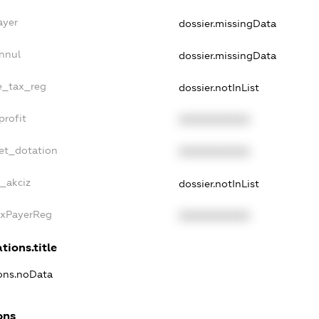
ayer
dossier.missingData
nnul
dossier.missingData
le_tax_reg
dossier.notInList
profit
XXXXXXXXXX
et_dotation
XXXXXXXXXX
e_akciz
dossier.notInList
axPayerReg
XXXXXXXXXX
tions.title
ions.noData
ons