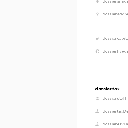
dossier.smida
dossier.addre
dossier.capita
dossier.kveds
dossier.tax
dossier.staff
dossier.taxD
dossier.esvD