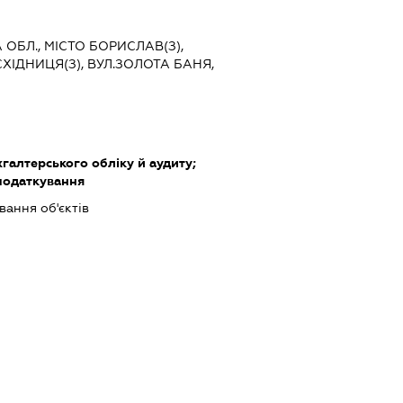
А ОБЛ., МІСТО БОРИСЛАВ(З),
ХІДНИЦЯ(З), ВУЛ.ЗОЛОТА БАНЯ,
хгалтерського обліку й аудиту;
податкування
ання об'єктів