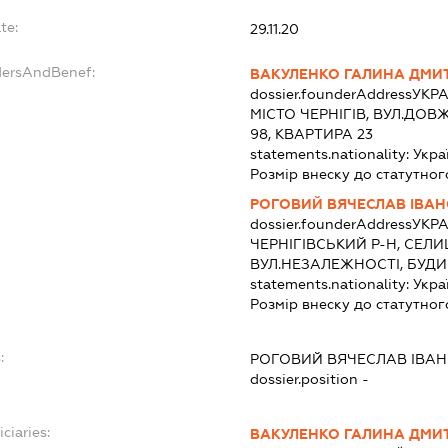
te:
29.11.20
dersAndBenef:
ВАКУЛЕНКО ГАЛИНА ДМИ
dossier.founderAddress
УКРА
МІСТО ЧЕРНІГІВ, ВУЛ.ДО
98, КВАРТИРА 23
statements.nationality:
Укра
Розмір внеску до статутног
РОГОВИЙ ВЯЧЕСЛАВ ІВА
dossier.founderAddress
УКРА
ЧЕРНІГІВСЬКИЙ Р-Н, СЕ
ВУЛ.НЕЗАЛЕЖНОСТІ, БУДИ
statements.nationality:
Укра
Розмір внеску до статутног
:
РОГОВИЙ ВЯЧЕСЛАВ ІВА
dossier.position -
ciaries:
ВАКУЛЕНКО ГАЛИНА ДМИ