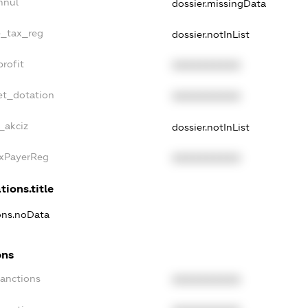
nnul
dossier.missingData
le_tax_reg
dossier.notInList
profit
XXXXXXXXXX
et_dotation
XXXXXXXXXX
_akciz
dossier.notInList
axPayerReg
XXXXXXXXXX
tions.title
ions.noData
ons
Sanctions
XXXXXXXXXX