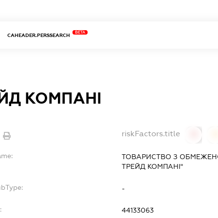
BETA
CAHEADER.PERSSEARCH
ЕЙД КОМПАНІ
riskFactors.title
0
ame:
ТОВАРИСТВО З ОБМЕЖЕН
ТРЕЙД КОМПАНІ"
ubType:
-
:
44133063