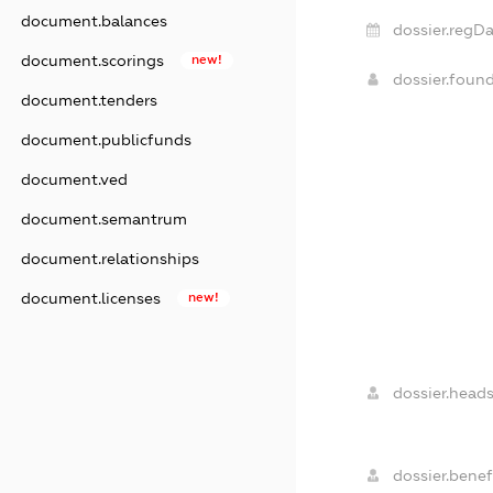
document.balances
dossier.regDa
document.scorings
new!
dossier.foun
document.tenders
document.publicfunds
document.ved
document.semantrum
document.relationships
document.licenses
new!
dossier.heads
dossier.benefi