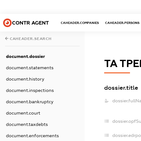
CONTR AGENT
CAHEADER.COMPANIES
CAHEADER.PERSONS
CAHEADER.SEARCH
document.dossier
ТА ТР
document.statements
document.history
dossier.title
document.inspections
dossier.fullN
document.bankruptcy
document.court
dossier.opfS
document.taxdebts
dossier.edrpo
document.enforcements