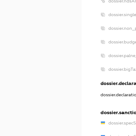
dossier.ndsA
dossier.sing
dossier.non_
dossier.budg
dossier.palne
dossier.bigT
dossier.declara
dossier.declarat
dossier.sancti
dossier.spec