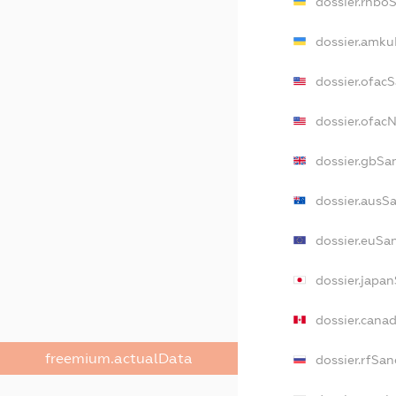
dossier.rnbo
dossier.amku
dossier.ofac
dossier.ofa
dossier.gbSa
dossier.ausS
dossier.euSa
dossier.japa
dossier.cana
freemium.actualData
dossier.rfSan