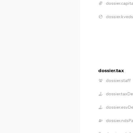
dossier.capita
dossier.kveds
dossier.tax
dossier.staff
dossier.taxD
dossier.esvD
dossier.ndsP