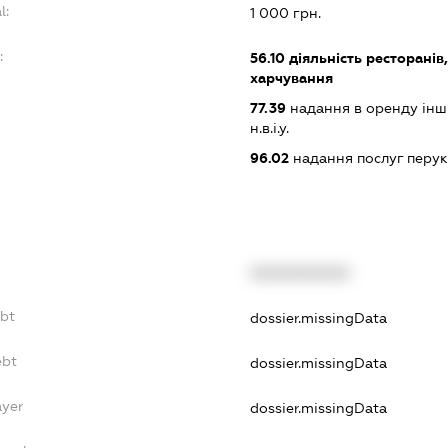
l:
1 000 грн.
:
56.10
діяльність ресторанів
харчування
77.39
надання в оренду інши
н.в.і.у.
96.02
надання послуг перук
XXXXXXXXXX
ebt
dossier.missingData
ebt
dossier.missingData
ayer
dossier.missingData