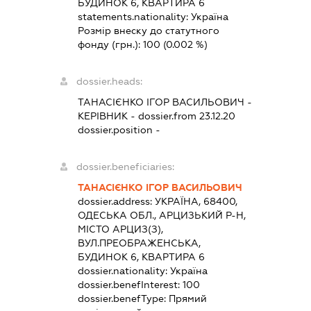
БУДИНОК 6, КВАРТИРА 6
statements.nationality:
Україна
Розмір внеску до статутного
фонду (грн.):
100
(0.002 %)
dossier.heads:
ТАНАСІЄНКО ІГОР ВАСИЛЬОВИЧ
-
КЕРІВНИК
- dossier.from 23.12.20
dossier.position -
dossier.beneficiaries:
ТАНАСІЄНКО ІГОР ВАСИЛЬОВИЧ
dossier.address:
УКРАЇНА, 68400,
ОДЕСЬКА ОБЛ., АРЦИЗЬКИЙ Р-Н,
МІСТО АРЦИЗ(З),
ВУЛ.ПРЕОБРАЖЕНСЬКА,
БУДИНОК 6, КВАРТИРА 6
dossier.nationality:
Україна
dossier.benefInterest:
100
dossier.benefType:
Прямий