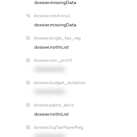
dossier.missingData
dossier.ndsAnnul
dossier.missingData
dossier.single_tax_reg
dossier.notInList
dossier.non_profit
XXXXXXXXXX
dossier.budget_dotation
XXXXXXXXXX
dossier.palne_akciz
dossier.notInList
dossier.bigTaxPayerReg
XXXXXXXXXX