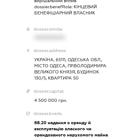
вирішальний вплив
dossier.benefRole:
КІНЦЕВИЙ
БЕНЕФІЦІАРНИЙ ВЛАСНИК
dossier.smida:
XXXXXXXXXX
dossier.address:
УКРАЇНА, 65111, ОДЕСЬКА ОБЛ.,
МІСТО ОДЕСА, ПР.ВОЛОДИМИРА
ВЕЛИКОГО КНЯЗЯ, БУДИНОК
130/5, КВАРТИРА 50
dossier.capital:
4 500 000 грн.
dossier.kveds:
68.20
надання в оренду й
експлуатацію власного чи
орендованого нерухомого майна