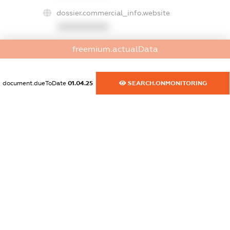
dossier.commercial_info.website
XXXXXXXXXX
freemium.actualData
dossier.commercial_info.activity
XXXXXXXXXX
document.dueToDate
01.04.25
SEARCH.ONMONITORING
freemium.exampleText_1
freemium.exampleText_2
freemium.anonymousPerSearch2
FREEMIUM.DETAILS
FREEMIUM.REGISTER