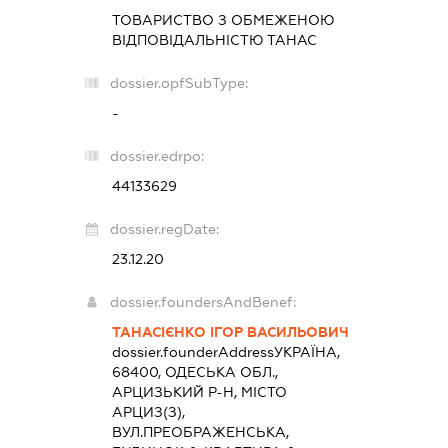
ТОВАРИСТВО З ОБМЕЖЕНОЮ
ВІДПОВІДАЛЬНІСТЮ ТАНАС
dossier.opfSubType:
-
dossier.edrpo:
44133629
dossier.regDate:
23.12.20
dossier.foundersAndBenef:
ТАНАСІЄНКО ІГОР ВАСИЛЬОВИЧ
dossier.founderAddress
УКРАЇНА,
68400, ОДЕСЬКА ОБЛ.,
АРЦИЗЬКИЙ Р-Н, МІСТО
АРЦИЗ(З),
ВУЛ.ПРЕОБРАЖЕНСЬКА,