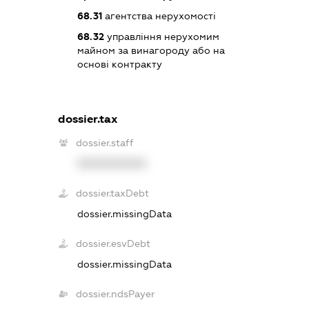
68.31
агентства нерухомості
68.32
управління нерухомим
майном за винагороду або на
основі контракту
dossier.tax
dossier.staff
XXXXXXXXXX
dossier.taxDebt
dossier.missingData
dossier.esvDebt
dossier.missingData
dossier.ndsPayer