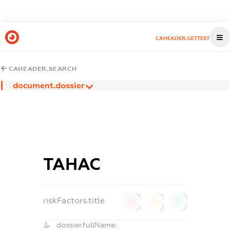
CAHEADER.GETTEST
CAHEADER.SEARCH
document.dossier
ТАНАС
riskFactors.title
0
0
0
dossier.fullName: