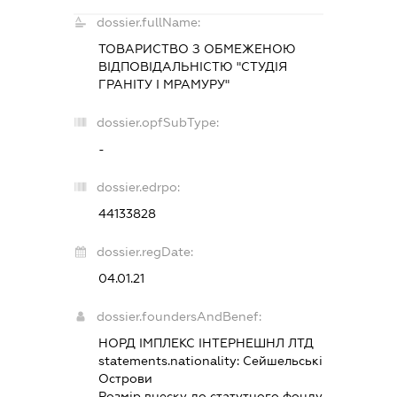
dossier.fullName:
ТОВАРИСТВО З ОБМЕЖЕНОЮ
ВІДПОВІДАЛЬНІСТЮ "СТУДІЯ
ГРАНІТУ І МРАМУРУ"
dossier.opfSubType:
-
dossier.edrpo:
44133828
dossier.regDate:
04.01.21
dossier.foundersAndBenef:
НОРД ІМПЛЕКС ІНТЕРНЕШНЛ ЛТД
statements.nationality:
Сейшельські
Острови
Розмір внеску до статутного фонду