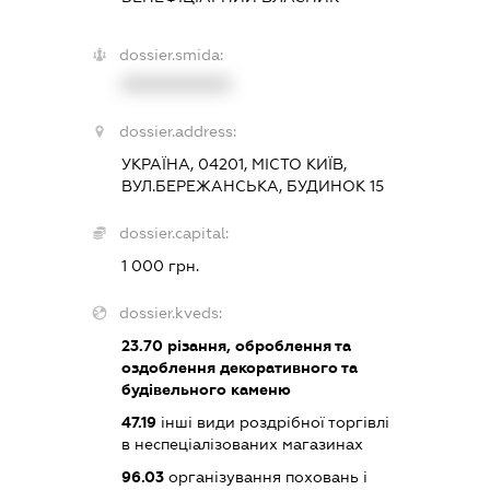
dossier.smida:
XXXXXXXXXX
dossier.address:
УКРАЇНА, 04201, МІСТО КИЇВ,
ВУЛ.БЕРЕЖАНСЬКА, БУДИНОК 15
dossier.capital:
1 000 грн.
dossier.kveds:
23.70
різання, оброблення та
оздоблення декоративного та
будівельного каменю
47.19
інші види роздрібної торгівлі
в неспеціалізованих магазинах
96.03
організування поховань і