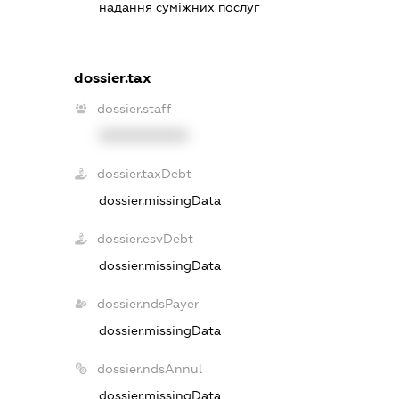
надання суміжних послуг
dossier.tax
dossier.staff
XXXXXXXXXX
dossier.taxDebt
dossier.missingData
dossier.esvDebt
dossier.missingData
dossier.ndsPayer
dossier.missingData
dossier.ndsAnnul
dossier.missingData