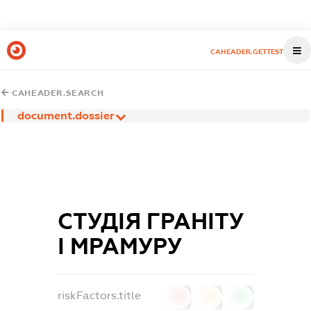
CAHEADER.GETTEST
CAHEADER.SEARCH
document.dossier
СТУДІЯ ГРАНІТУ
І МРАМУРУ
riskFactors.title
0
0
0