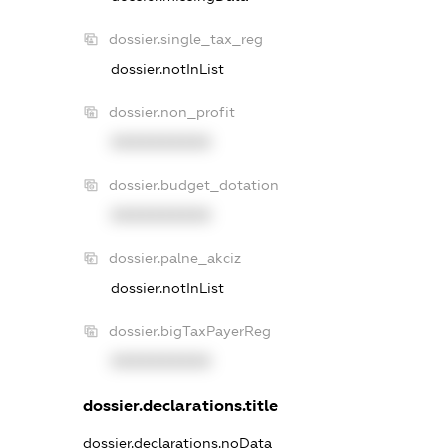
dossier.single_tax_reg
dossier.notInList
dossier.non_profit
XXXXXXXXXX
dossier.budget_dotation
XXXXXXXXXX
dossier.palne_akciz
dossier.notInList
dossier.bigTaxPayerReg
XXXXXXXXXX
dossier.declarations.title
dossier.declarations.noData