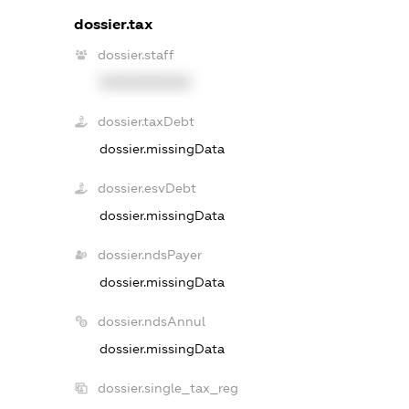
dossier.tax
dossier.staff
XXXXXXXXXX
dossier.taxDebt
dossier.missingData
dossier.esvDebt
dossier.missingData
dossier.ndsPayer
dossier.missingData
dossier.ndsAnnul
dossier.missingData
dossier.single_tax_reg