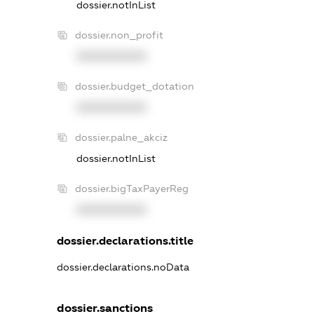
dossier.notInList
dossier.non_profit
XXXXXXXXXX
dossier.budget_dotation
XXXXXXXXXX
dossier.palne_akciz
dossier.notInList
dossier.bigTaxPayerReg
XXXXXXXXXX
dossier.declarations.title
dossier.declarations.noData
dossier.sanctions