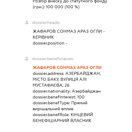
Розмір внеску до статутного фонду
(грн.):
100 000
(100 %)
dossier.heads:
ЖАФАРОВ СОНМАЗ АРАЗ ОГЛИ
-
КЕРІВНИК
dossier.position -
dossier.beneficiaries:
ЖАФАРОВ СОНМАЗ АРАЗ ОГЛИ
dossier.address:
АЗЕРБАЙДЖАН,
МІСТО БАКУ, ВУЛИЦЯ АЛІ
МУСТАФАЄВА, 26
dossier.nationality:
Азербайджан
dossier.benefInterest:
100
dossier.benefType:
Прямий
вирішальний вплив
dossier.benefRole:
КІНЦЕВИЙ
БЕНЕФІЦІАРНИЙ ВЛАСНИК