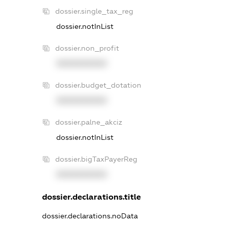
dossier.single_tax_reg
dossier.notInList
dossier.non_profit
XXXXXXXXXX
dossier.budget_dotation
XXXXXXXXXX
dossier.palne_akciz
dossier.notInList
dossier.bigTaxPayerReg
XXXXXXXXXX
dossier.declarations.title
dossier.declarations.noData