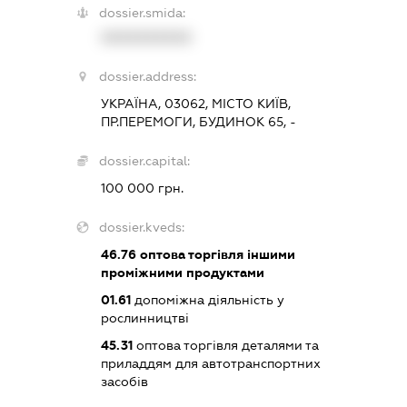
dossier.smida:
XXXXXXXXXX
dossier.address:
УКРАЇНА, 03062, МІСТО КИЇВ,
ПР.ПЕРЕМОГИ, БУДИНОК 65, -
dossier.capital:
100 000 грн.
dossier.kveds:
46.76
оптова торгівля іншими
проміжними продуктами
01.61
допоміжна діяльність у
рослинництві
45.31
оптова торгівля деталями та
приладдям для автотранспортних
засобів