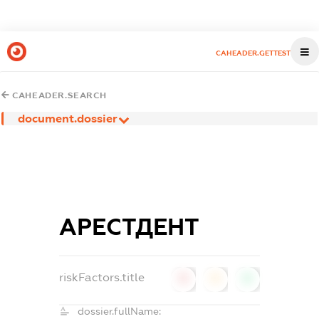
CAHEADER.GETTEST
CAHEADER.SEARCH
document.dossier
АРЕСТДЕНТ
riskFactors.title
0
0
0
dossier.fullName: