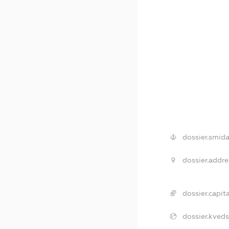
dossier.smida
dossier.addre
dossier.capita
dossier.kveds