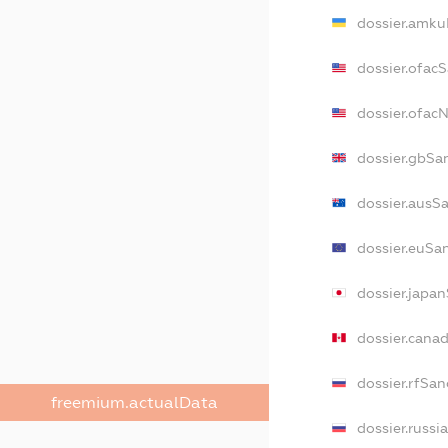
dossier.amku
dossier.ofac
dossier.ofa
dossier.gbSa
dossier.ausS
dossier.euSa
dossier.japa
dossier.cana
dossier.rfSan
freemium.actualData
dossier.russi