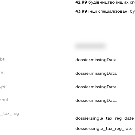
42.99
будівництво інших спор
43.99
інші спеціалізовані буд
XXXXXXXXXX
ebt
dossier.missingData
ebt
dossier.missingData
ayer
dossier.missingData
nnul
dossier.missingData
le_tax_reg
dossier.single_tax_reg_date -
dossier.single_tax_reg_rate 