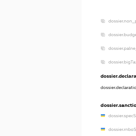
dossier.non_
dossier.budg
dossier.palne
dossier.bigT
dossier.declara
dossier.declarat
dossier.sancti
dossier.spec
dossier.rnbo