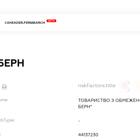
BETA
CAHEADER.PERSSEARCH
БЕРН
riskFactors.title
0
ame:
ТОВАРИСТВО З ОБМЕЖЕН
БЕРН"
ubType:
-
:
44137230