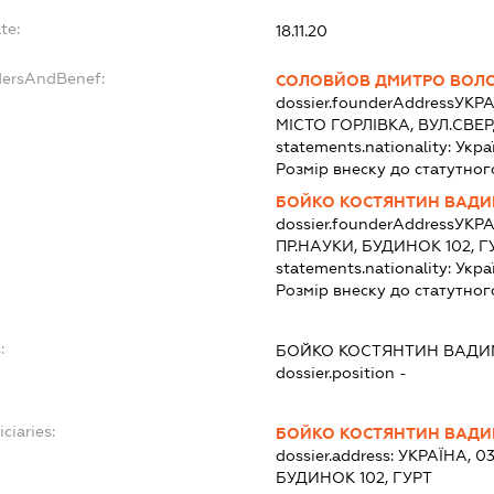
te:
18.11.20
dersAndBenef:
СОЛОВЙОВ ДМИТРО ВОЛ
dossier.founderAddress
УКРА
МІСТО ГОРЛІВКА, ВУЛ.СВЕ
statements.nationality:
Укра
Розмір внеску до статутног
БОЙКО КОСТЯНТИН ВАД
dossier.founderAddress
УКРА
ПР.НАУКИ, БУДИНОК 102,
statements.nationality:
Укра
Розмір внеску до статутног
:
БОЙКО КОСТЯНТИН ВАД
dossier.position -
ciaries:
БОЙКО КОСТЯНТИН ВАД
dossier.address:
УКРАЇНА, 03
БУДИНОК 102, ГУРТ