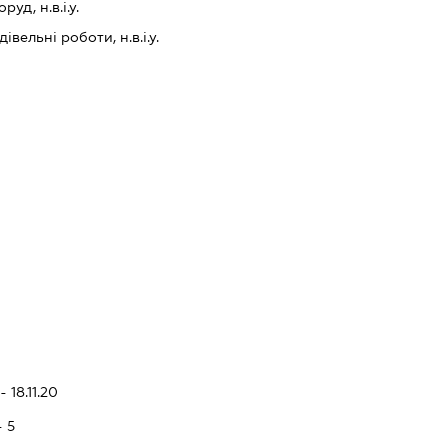
уд, н.в.і.у.
івельні роботи, н.в.і.у.
 18.11.20
- 5