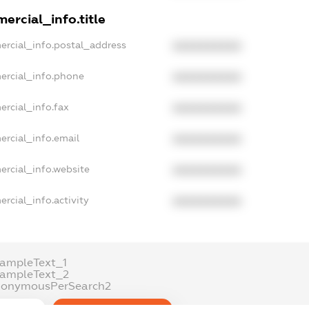
ercial_info.title
ercial_info.postal_address
XXXXXXXXXX
ercial_info.phone
XXXXXXXXXX
ercial_info.fax
XXXXXXXXXX
ercial_info.email
XXXXXXXXXX
ercial_info.website
XXXXXXXXXX
rcial_info.activity
XXXXXXXXXX
xampleText_1
xampleText_2
nonymousPerSearch2