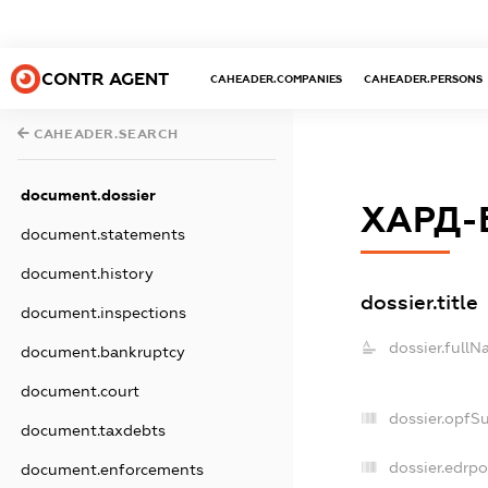
CONTR AGENT
CAHEADER.COMPANIES
CAHEADER.PERSONS
CAHEADER.SEARCH
document.dossier
ХАРД-
document.statements
document.history
dossier.title
document.inspections
dossier.fullN
document.bankruptcy
document.court
dossier.opfS
document.taxdebts
dossier.edrpo
document.enforcements