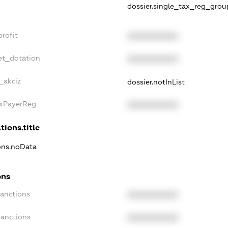
dossier.single_tax_reg_grou
profit
XXXXXXXXXX
et_dotation
XXXXXXXXXX
_akciz
dossier.notInList
axPayerReg
XXXXXXXXXX
tions.title
ions.noData
ons
Sanctions
XXXXXXXXXX
Sanctions
XXXXXXXXXX