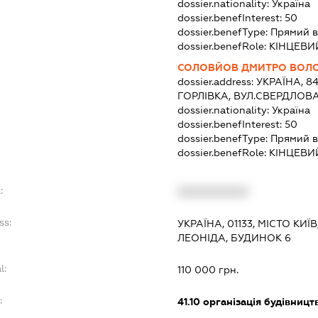
dossier.nationality:
Україна
dossier.benefInterest:
50
dossier.benefType:
Прямий в
dossier.benefRole:
КІНЦЕВИ
СОЛОВЙОВ ДМИТРО ВОЛ
dossier.address:
УКРАЇНА, 8
ГОРЛІВКА, ВУЛ.СВЕРДЛОВА
dossier.nationality:
Україна
dossier.benefInterest:
50
dossier.benefType:
Прямий в
dossier.benefRole:
КІНЦЕВИ
:
XXXXXXXXXX
ss:
УКРАЇНА, 01133, МІСТО К
ЛЕОНІДА, БУДИНОК 6
l:
110 000 грн.
:
41.10
організація будівницт