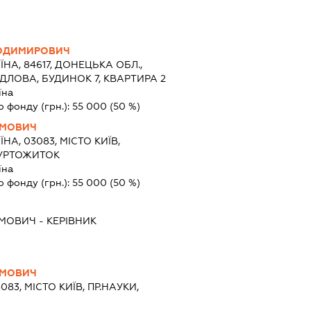
ОДИМИРОВИЧ
ЇНА, 84617, ДОНЕЦЬКА ОБЛ.,
РДЛОВА, БУДИНОК 7, КВАРТИРА 2
їна
о фонду (грн.):
55 000
(50 %)
ИМОВИЧ
ЇНА, 03083, МІСТО КИЇВ,
 ГУРТОЖИТОК
їна
о фонду (грн.):
55 000
(50 %)
ИМОВИЧ
-
КЕРІВНИК
ИМОВИЧ
083, МІСТО КИЇВ, ПР.НАУКИ,