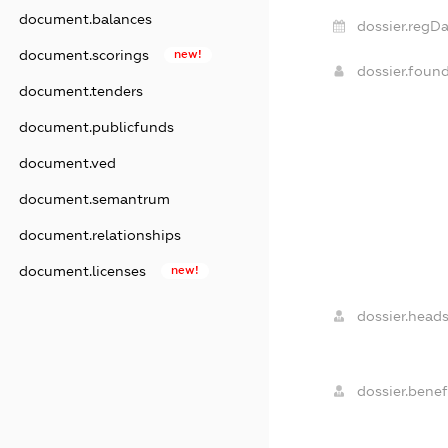
document.balances
dossier.regDa
document.scorings
new!
dossier.foun
document.tenders
document.publicfunds
document.ved
document.semantrum
document.relationships
document.licenses
new!
dossier.heads
dossier.benefi