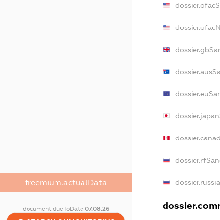
dossier.ofac
dossier.ofac
dossier.gbSa
dossier.ausS
dossier.euSa
dossier.japa
dossier.cana
dossier.rfSan
dossier.russi
freemium.actualData
dossier.comm
document.dueToDate
07.08.26