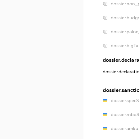
dossier.non_p
dossier.budg
dossier.palne
dossier.bigT
dossier.declara
dossier.declarat
dossier.sancti
dossier.spec
dossier.rnbo
dossier.amku