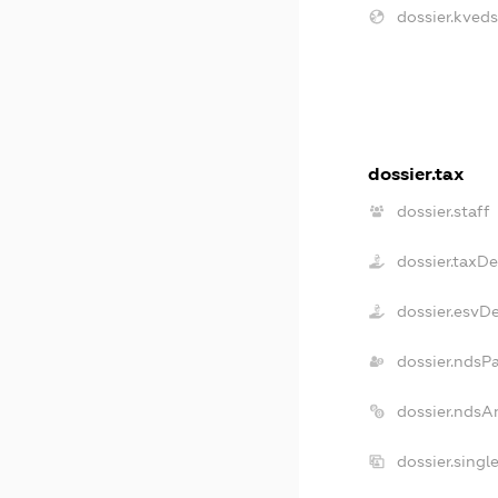
dossier.kveds
dossier.tax
dossier.staff
dossier.taxD
dossier.esvD
dossier.ndsP
dossier.ndsA
dossier.singl