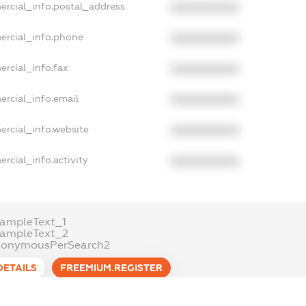
ercial_info.postal_address
XXXXXXXXXX
ercial_info.phone
XXXXXXXXXX
ercial_info.fax
XXXXXXXXXX
ercial_info.email
XXXXXXXXXX
ercial_info.website
XXXXXXXXXX
rcial_info.activity
XXXXXXXXXX
ampleText_1
xampleText_2
nonymousPerSearch2
DETAILS
FREEMIUM.REGISTER