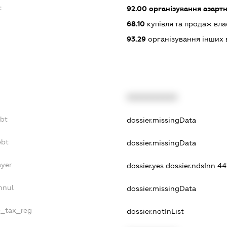
:
92.00
організування азартн
68.10
купівля та продаж вл
93.29
організування інших в
XXXXXXXXXX
ebt
dossier.missingData
ebt
dossier.missingData
ayer
dossier.yes
dossier.ndsInn 
nnul
dossier.missingData
e_tax_reg
dossier.notInList