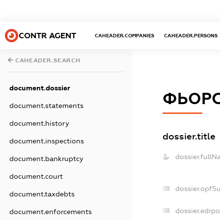
CONTR AGENT
CAHEADER.COMPANIES
CAHEADER.PERSONS
CAHEADER.SEARCH
document.dossier
ФЬОРС
document.statements
document.history
dossier.title
document.inspections
dossier.fullN
document.bankruptcy
document.court
dossier.opfS
document.taxdebts
dossier.edrpo
document.enforcements