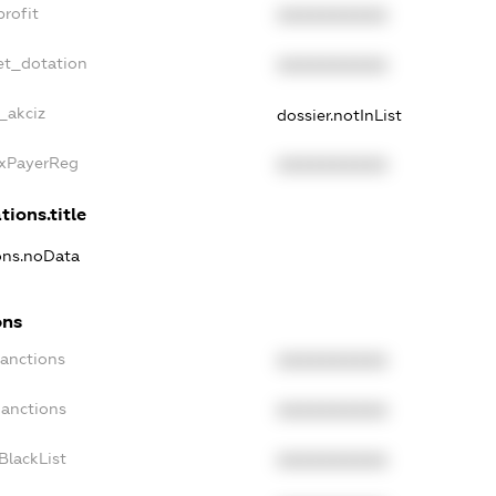
rofit
XXXXXXXXXX
et_dotation
XXXXXXXXXX
_akciz
dossier.notInList
axPayerReg
XXXXXXXXXX
tions.title
ions.noData
ons
Sanctions
XXXXXXXXXX
Sanctions
XXXXXXXXXX
BlackList
XXXXXXXXXX