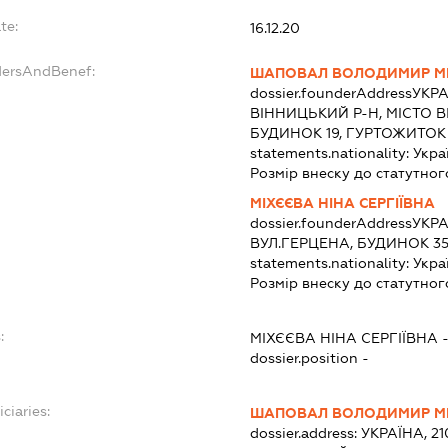
te:
16.12.20
dersAndBenef:
ШАПОВАЛ ВОЛОДИМИР 
dossier.founderAddress
УКРА
ВІННИЦЬКИЙ Р-Н, МІСТО 
БУДИНОК 19, ГУРТОЖИТОК
statements.nationality:
Укра
Розмір внеску до статутног
МІХЄЄВА НІНА СЕРГІЇВНА
dossier.founderAddress
УКРА
ВУЛ.ГЕРЦЕНА, БУДИНОК 35
statements.nationality:
Укра
Розмір внеску до статутног
:
МІХЄЄВА НІНА СЕРГІЇВНА
dossier.position -
ciaries:
ШАПОВАЛ ВОЛОДИМИР 
dossier.address:
УКРАЇНА, 21