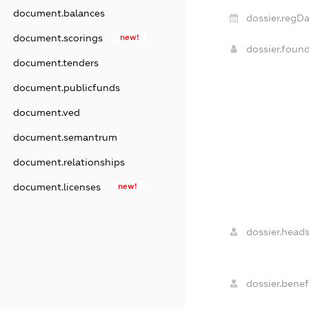
document.balances
dossier.regDa
document.scorings
new!
dossier.foun
document.tenders
document.publicfunds
document.ved
document.semantrum
document.relationships
document.licenses
new!
dossier.heads
dossier.benefi