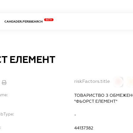
BETA
CAHEADER.PERSSEARCH
Т ЕЛЕМЕНТ
riskFactors.title
0
ame:
ТОВАРИСТВО З ОБМЕЖЕН
"ФЬОРСТ ЕЛЕМЕНТ"
ubType:
-
:
44137382