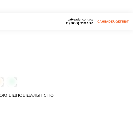
caHeader.contact
CAHEADER.GETTEST
0 (800) 210 102
0
0
ОЮ ВІДПОВІДАЛЬНІСТЮ