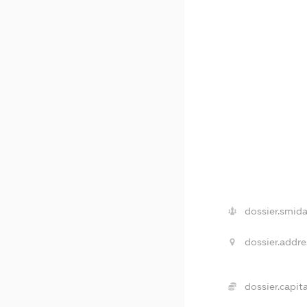
dossier.smida
dossier.addre
dossier.capita