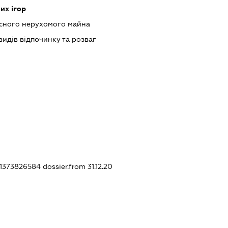
их ігор
асного нерухомого майна
идів відпочинку та розваг
441373826584
dossier.from 31.12.20