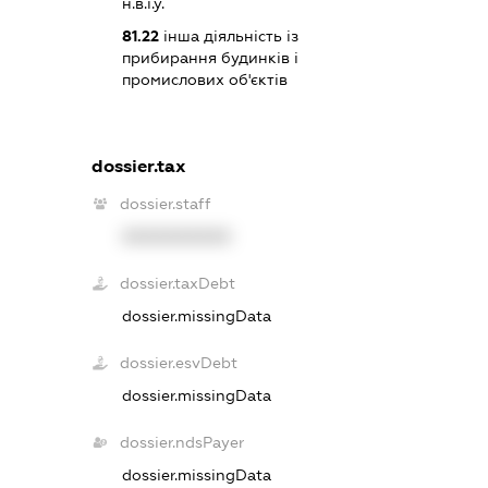
н.в.і.у.
81.22
інша діяльність із
прибирання будинків і
промислових об'єктів
dossier.tax
dossier.staff
XXXXXXXXXX
dossier.taxDebt
dossier.missingData
dossier.esvDebt
dossier.missingData
dossier.ndsPayer
dossier.missingData