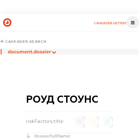
CAHEADER.GETTEST
CAHEADER.SEARCH
document.dossier
РОУД СТОУНС
riskFactors.title
0
0
0
dossier.fullName: