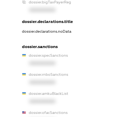
dossier.bigTaxPayerReg
XXXXXXXXXX
dossier.declarations.title
dossier.declarations.noData
dossier.sanctions
dossier.specSanctions
XXXXXXXXXX
dossier.rnboSanctions
XXXXXXXXXX
dossier.amkuBlackList
XXXXXXXXXX
dossier.ofacSanctions