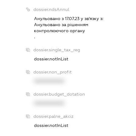
dossier.ndsAnnul
Анульовано з 17.07.23 у зв'язку з:
Анульовано за рiшенням
контролюючого органу
.
dossier.single_tax_reg
dossier.notInList
dossier.non_profit
XXXXXXXXXX
dossier.budget_dotation
XXXXXXXXXX
dossier.palne_akciz
dossier.notInList