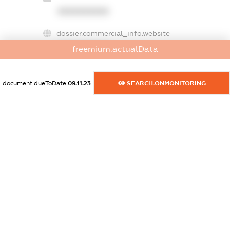
XXXXXXXXXX
dossier.commercial_info.website
XXXXXXXXXX
freemium.actualData
dossier.commercial_info.activity
XXXXXXXXXX
document.dueToDate
09.11.23
SEARCH.ONMONITORING
freemium.exampleText_1
freemium.exampleText_2
freemium.anonymousPerSearch2
FREEMIUM.DETAILS
FREEMIUM.REGISTER