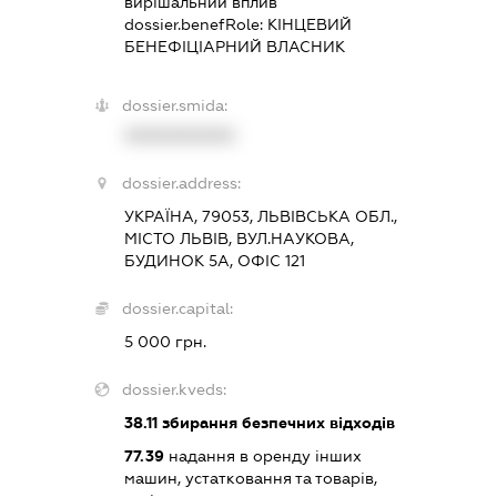
вирішальний вплив
dossier.benefRole:
КІНЦЕВИЙ
БЕНЕФІЦІАРНИЙ ВЛАСНИК
dossier.smida:
XXXXXXXXXX
dossier.address:
УКРАЇНА, 79053, ЛЬВІВСЬКА ОБЛ.,
МІСТО ЛЬВІВ, ВУЛ.НАУКОВА,
БУДИНОК 5А, ОФІС 121
dossier.capital:
5 000 грн.
dossier.kveds:
38.11
збирання безпечних відходів
77.39
надання в оренду інших
машин, устатковання та товарів,