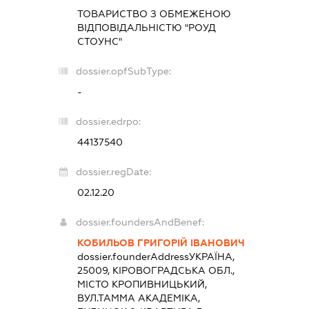
ТОВАРИСТВО З ОБМЕЖЕНОЮ
ВІДПОВІДАЛЬНІСТЮ "РОУД
СТОУНС"
dossier.opfSubType:
-
dossier.edrpo:
44137540
dossier.regDate:
02.12.20
dossier.foundersAndBenef:
КОБИЛЬОВ ГРИГОРІЙ ІВАНОВИЧ
dossier.founderAddress
УКРАЇНА,
25009, КІРОВОГРАДСЬКА ОБЛ.,
МІСТО КРОПИВНИЦЬКИЙ,
ВУЛ.ТАММА АКАДЕМІКА,