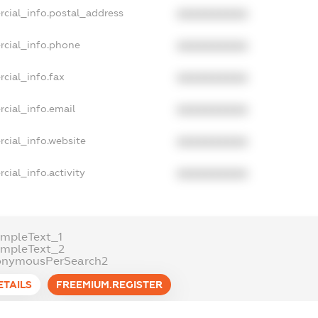
rcial_info.postal_address
XXXXXXXXXX
rcial_info.phone
XXXXXXXXXX
cial_info.fax
XXXXXXXXXX
cial_info.email
XXXXXXXXXX
cial_info.website
XXXXXXXXXX
cial_info.activity
XXXXXXXXXX
mpleText_1
ampleText_2
onymousPerSearch2
ETAILS
FREEMIUM.REGISTER