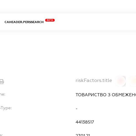
BETA
CAHEADER.PERSSEARCH
riskFactors.title
0
0
me:
ТОВАРИСТВО З ОБМЕЖЕНО
bType:
-
44138517
e:
27.01.21