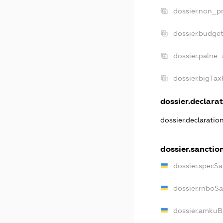
dossier.non_pr
dossier.budge
dossier.palne_
dossier.bigTa
dossier.declarat
dossier.declarati
dossier.sanctio
dossier.specS
dossier.rnboS
dossier.amkuB