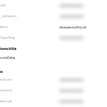
ofit
XXXXXXXXXX
t_dotation
XXXXXXXXXX
akciz
dossier.notInList
xPayerReg
XXXXXXXXXX
ions.title
ons.noData
ns
anctions
XXXXXXXXXX
anctions
XXXXXXXXXX
lackList
XXXXXXXXXX