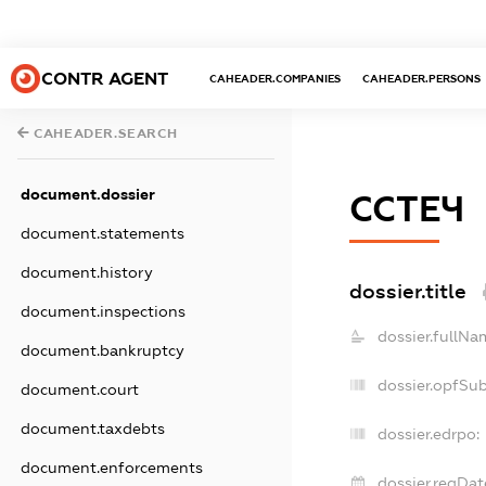
CONTR AGENT
CAHEADER.COMPANIES
CAHEADER.PERSONS
CAHEADER.SEARCH
document.dossier
ССТЕЧ
document.statements
document.history
dossier.title
document.inspections
dossier.fullNa
document.bankruptcy
dossier.opfSu
document.court
document.taxdebts
dossier.edrpo:
document.enforcements
dossier.regDat