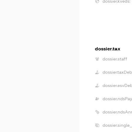
dossier.kveds:
dossier.tax
dossier.staff
dossier.taxDeb
dossier.esvDe
dossier.ndsPay
dossier.ndsAn
dossier.single