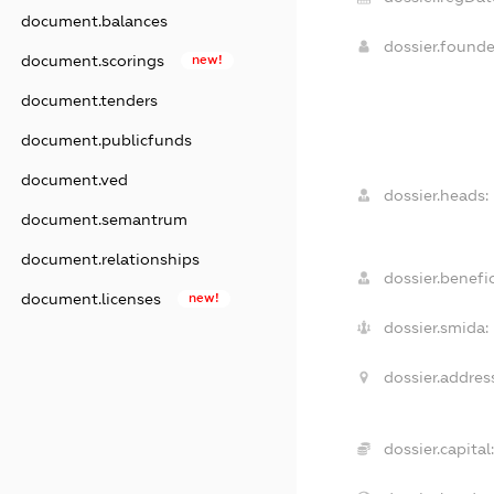
document.balances
dossier.found
document.scorings
new!
document.tenders
document.publicfunds
document.ved
dossier.heads:
document.semantrum
document.relationships
dossier.benefic
document.licenses
new!
dossier.smida:
dossier.addres
dossier.capital