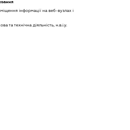
ування
міщення інформації на веб-вузлах і
а та технічна діяльність, н.в.і.у.