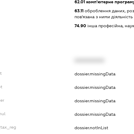
62.01
комп'ютерне програм
63.11
оброблення даних, роз
пов'язана з ними діяльність
74.90
інша професійна, науков
XXXXXXXXXX
t
dossier.missingData
bt
dossier.missingData
er
dossier.missingData
nul
dossier.missingData
_tax_reg
dossier.notInList