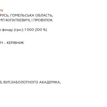
ИЧ
РУСЬ, ГОМЕЛЬСЬКА ОБЛАСТЬ,
П КОПАТКЕВИЧІ, I ПРОВУЛОК
о фонду (грн.):
1 000
(100 %)
ИЧ
-
КЕРІВНИК
ИЇВ, ВУЛ.ЗАБОЛОТНОГО АКАДЕМІКА,