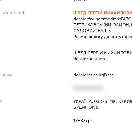
ersAndBenef:
ШВЕД СЕРГІЙ МИХАЙЛОВ
dossier.founderAddress
БІЛО
ПЕТРИКОВСЬКИЙ ОАЙОН, М
САДОВИЙ, БУД. 5
Розмір внеску до статутног
ШВЕД СЕРГІЙ МИХАЙЛОВ
dossier.position -
iaries:
dossier.missingData
XXXXXXXXXX
s:
УКРАЇНА, 03026, МІСТО К
БУДИНОК 5
:
1 000 грн.