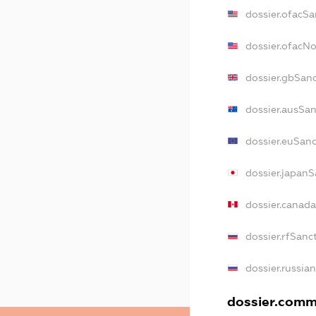
dossier.ofacSa
dossier.ofacN
dossier.gbSan
dossier.ausSa
dossier.euSan
dossier.japanS
dossier.canad
dossier.rfSanc
dossier.russia
dossier.comme