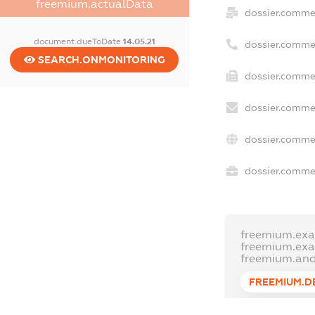
freemium.actualData
dossier.comme
document.dueToDate
14.05.21
dossier.comme
SEARCH.ONMONITORING
dossier.commer
dossier.commer
dossier.commer
dossier.commer
freemium.exa
freemium.ex
freemium.an
FREEMIUM.D