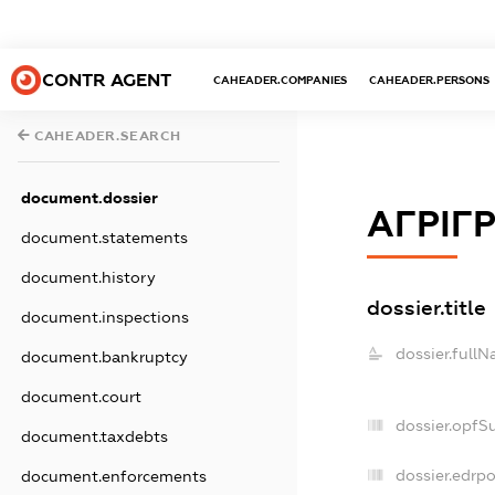
CONTR AGENT
CAHEADER.COMPANIES
CAHEADER.PERSONS
CAHEADER.SEARCH
document.dossier
АГРІГР
document.statements
document.history
dossier.title
document.inspections
dossier.fullN
document.bankruptcy
document.court
dossier.opfS
document.taxdebts
dossier.edrpo
document.enforcements