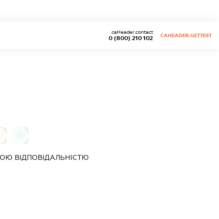
caHeader.contact
CAHEADER.GETTEST
0 (800) 210 102
0
0
ОЮ ВІДПОВІДАЛЬНІСТЮ