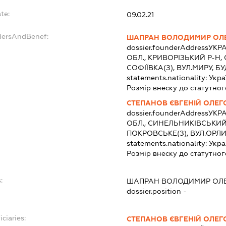
te:
09.02.21
dersAndBenef:
ШАПРАН ВОЛОДИМИР ОЛ
dossier.founderAddress
УКРА
ОБЛ., КРИВОРІЗЬКИЙ Р-Н
СОФІЇВКА(З), ВУЛ.МИРУ, Б
statements.nationality:
Укра
Розмір внеску до статутног
СТЕПАНОВ ЄВГЕНІЙ ОЛЕГ
dossier.founderAddress
УКРА
ОБЛ., СИНЕЛЬНИКІВСЬКИЙ
ПОКРОВСЬКЕ(З), ВУЛ.ОРЛ
statements.nationality:
Укра
Розмір внеску до статутног
:
ШАПРАН ВОЛОДИМИР ОЛ
dossier.position -
ciaries:
СТЕПАНОВ ЄВГЕНІЙ ОЛЕГ