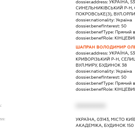
dossier.address:
УКРАЇНА, 5
СИНЕЛЬНИКІВСЬКИЙ Р-Н,
ПОКРОВСЬКЕ(З), ВУЛ.ОРЛ
dossier.nationality:
Україна
dossier.benefInterest:
50
dossier.benefType:
Прямий в
dossier.benefRole:
КІНЦЕВИ
ШАПРАН ВОЛОДИМИР ОЛ
dossier.address:
УКРАЇНА, 5
КРИВОРІЗЬКИЙ Р-Н, СЕЛИЩ
ВУЛ.МИРУ, БУДИНОК 38
dossier.nationality:
Україна
dossier.benefInterest:
50
dossier.benefType:
Прямий в
dossier.benefRole:
КІНЦЕВИ
:
XXXXXXXXXX
ss:
УКРАЇНА, 03143, МІСТО К
АКАДЕМІКА, БУДИНОК 150 Г