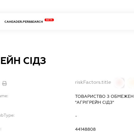
BETA
CAHEADER.PERSSEARCH
ЕЙН СІДЗ
riskFactors.title
0
ame:
ТОВАРИСТВО З ОБМЕЖЕН
"АГРІГРЕЙН СІДЗ"
ubType:
-
:
44148808