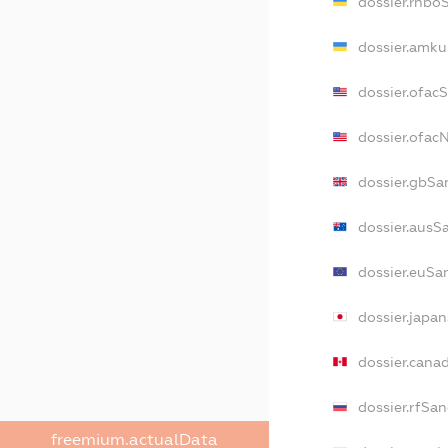
dossier.rnbo
dossier.amku
dossier.ofac
dossier.ofa
dossier.gbSa
dossier.ausS
dossier.euSa
dossier.japa
dossier.cana
dossier.rfSan
freemium.actualData