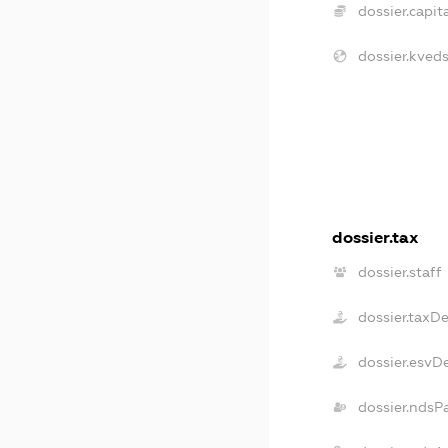
dossier.capita
dossier.kveds
dossier.tax
dossier.staff
dossier.taxD
dossier.esvD
dossier.ndsP