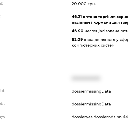
l:
20 000 грн.
:
46.21
оптова торгівля зерн
насінням і кормами для тв
46.90
неспеціалізована опт
62.09
інша діяльність у сфе
комп'ютерних систем
XXXXXXXXXX
ebt
dossier.missingData
ebt
dossier.missingData
ayer
dossier.yes
dossier.ndsInn 