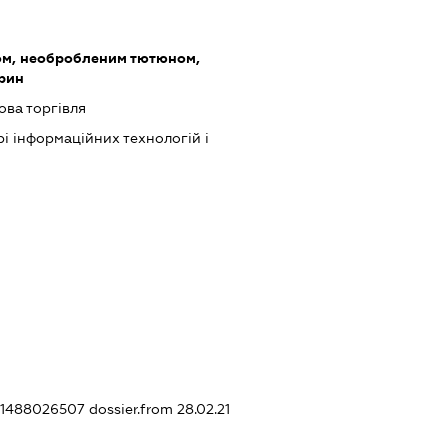
ом, необробленим тютюном,
арин
ова торгівля
рі інформаційних технологій і
441488026507
dossier.from 28.02.21