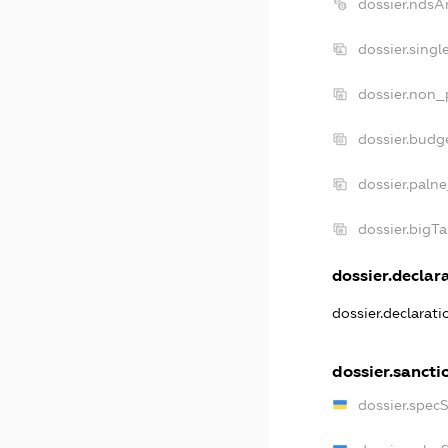
dossier.ndsA
dossier.sing
dossier.non_
dossier.budg
dossier.paln
dossier.bigT
dossier.declara
dossier.declarat
dossier.sancti
dossier.spec