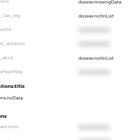
nnul
dossier.missingData
le_tax_reg
dossier.notInList
profit
XXXXXXXXXX
et_dotation
XXXXXXXXXX
e_akciz
dossier.notInList
axPayerReg
XXXXXXXXXX
tions.title
ions.noData
ons
Sanctions
XXXXXXXXXX