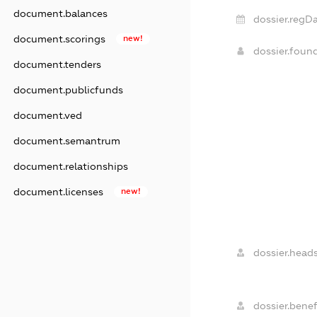
document.balances
dossier.regDa
document.scorings
new!
dossier.foun
document.tenders
document.publicfunds
document.ved
document.semantrum
document.relationships
document.licenses
new!
dossier.heads
dossier.benefi