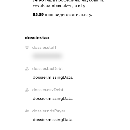
технічна діяльність, н.в.і.у.
85.59
інші види освіти, н.в.і.у.
dossier.tax
dossier.staff
XXXXXXXXXX
dossier.taxDebt
dossier.missingData
dossier.esvDebt
dossier.missingData
dossier.ndsPayer
dossier.missingData