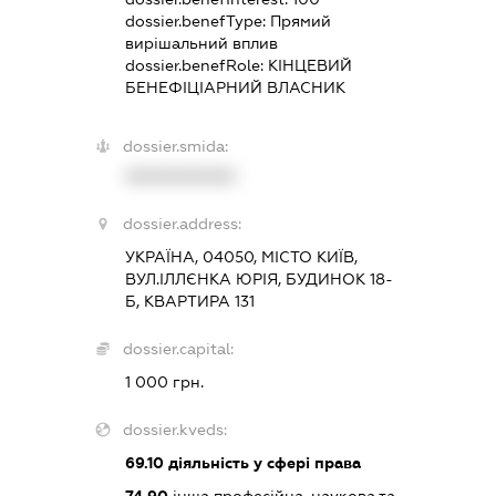
dossier.benefType:
Прямий
вирішальний вплив
dossier.benefRole:
КІНЦЕВИЙ
БЕНЕФІЦІАРНИЙ ВЛАСНИК
dossier.smida:
XXXXXXXXXX
dossier.address:
УКРАЇНА, 04050, МІСТО КИЇВ,
ВУЛ.ІЛЛЄНКА ЮРІЯ, БУДИНОК 18-
Б, КВАРТИРА 131
dossier.capital:
1 000 грн.
dossier.kveds:
69.10
діяльність у сфері права
74.90
інша професійна, наукова та