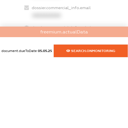
dossier.commercial_info.email
XXXXXXXXXX
dossier.commercial_info.website
freemium.actualData
XXXXXXXXXX
dossier.commercial_info.activity
document.dueToDate
05.05.25
SEARCH.ONMONITORING
XXXXXXXXXX
freemium.exampleText_1
freemium.exampleText_2
freemium.anonymousPerSearch2
FREEMIUM.DETAILS
FREEMIUM.REGISTER