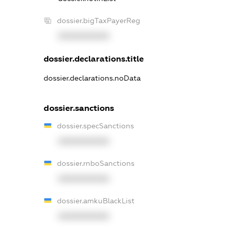
dossier.bigTaxPayerReg
XXXXXXXXXX
dossier.declarations.title
dossier.declarations.noData
dossier.sanctions
dossier.specSanctions
XXXXXXXXXX
dossier.rnboSanctions
XXXXXXXXXX
dossier.amkuBlackList
XXXXXXXXXX