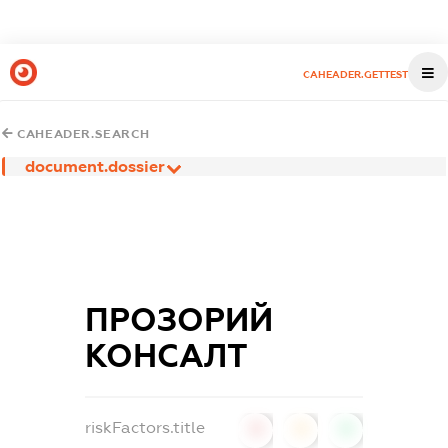
CAHEADER.GETTEST
CAHEADER.SEARCH
document.dossier
ПРОЗОРИЙ
КОНСАЛТ
riskFactors.title
0
0
0