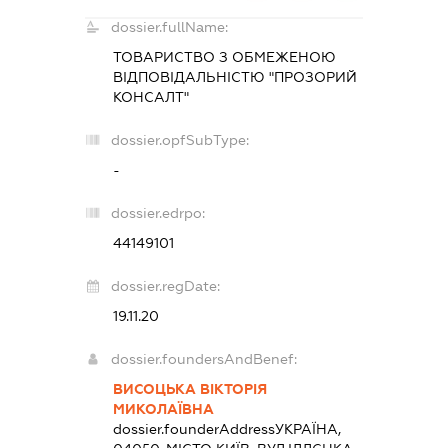
dossier.fullName:
ТОВАРИСТВО З ОБМЕЖЕНОЮ
ВІДПОВІДАЛЬНІСТЮ "ПРОЗОРИЙ
КОНСАЛТ"
dossier.opfSubType:
-
dossier.edrpo:
44149101
dossier.regDate:
19.11.20
dossier.foundersAndBenef:
ВИСОЦЬКА ВІКТОРІЯ
МИКОЛАЇВНА
dossier.founderAddress
УКРАЇНА,