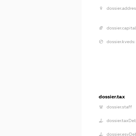
dossier.addres
dossier.capital
dossier.kveds:
dossier.tax
dossier.staff
dossier.taxDe
dossier.esvDe