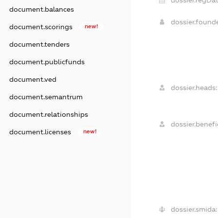
document.balances
dossier.found
document.scorings
new!
document.tenders
document.publicfunds
document.ved
dossier.heads:
document.semantrum
document.relationships
dossier.benefic
document.licenses
new!
dossier.smida: