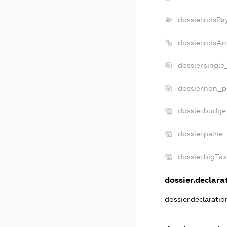
dossier.ndsPa
dossier.ndsAn
dossier.singl
dossier.non_p
dossier.budge
dossier.palne_
dossier.bigTa
dossier.declarat
dossier.declarati