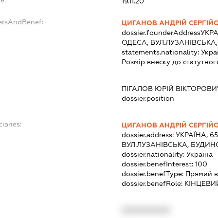
19.11.20
ersAndBenef:
ЦИГАНОВ АНДРІЙ СЕРГІЙ
dossier.founderAddress
УКРА
ОДЕСА, ВУЛ.ЛУЗАНІВСЬКА,
statements.nationality:
Укра
Розмір внеску до статутног
ПІГАЛОВ ЮРІЙ ВІКТОРОВИ
dossier.position -
iaries:
ЦИГАНОВ АНДРІЙ СЕРГІЙ
dossier.address:
УКРАЇНА, 6
ВУЛ.ЛУЗАНІВСЬКА, БУДИНО
dossier.nationality:
Україна
dossier.benefInterest:
100
dossier.benefType:
Прямий в
dossier.benefRole:
КІНЦЕВИ
XXXXXXXXXX