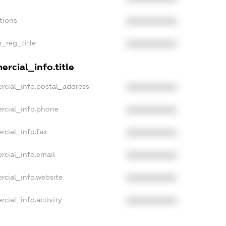
tions
XXXXXXXXXX
n_reg_title
XXXXXXXXXX
rcial_info.title
rcial_info.postal_address
XXXXXXXXXX
rcial_info.phone
XXXXXXXXXX
rcial_info.fax
XXXXXXXXXX
rcial_info.email
XXXXXXXXXX
rcial_info.website
XXXXXXXXXX
cial_info.activity
XXXXXXXXXX