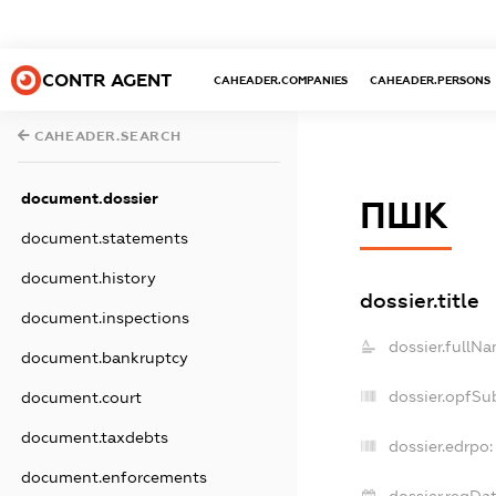
CONTR AGENT
CAHEADER.COMPANIES
CAHEADER.PERSONS
CAHEADER.SEARCH
document.dossier
ПШК
document.statements
document.history
dossier.title
document.inspections
dossier.fullNa
document.bankruptcy
dossier.opfSu
document.court
document.taxdebts
dossier.edrpo:
document.enforcements
dossier.regDat