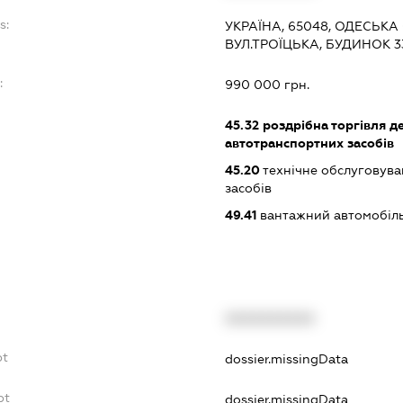
s:
УКРАЇНА, 65048, ОДЕСЬКА 
ВУЛ.ТРОЇЦЬКА, БУДИНОК 3
:
990 000 грн.
45.32
роздрібна торгівля д
автотранспортних засобів
45.20
технічне обслуговува
засобів
49.41
вантажний автомобіль
XXXXXXXXXX
bt
dossier.missingData
bt
dossier.missingData