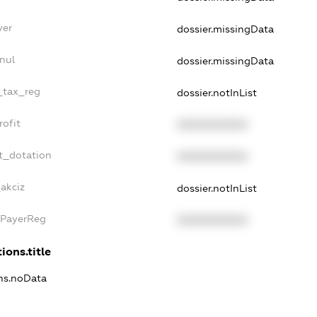
yer
dossier.missingData
nul
dossier.missingData
e_tax_reg
dossier.notInList
rofit
XXXXXXXXXX
t_dotation
XXXXXXXXXX
akciz
dossier.notInList
xPayerReg
XXXXXXXXXX
ions.title
ons.noData