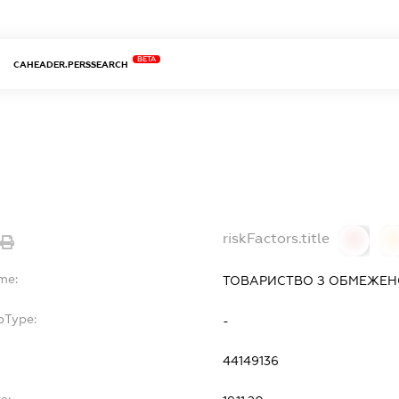
BETA
CAHEADER.PERSSEARCH
riskFactors.title
0
0
me:
ТОВАРИСТВО З ОБМЕЖЕН
bType:
-
44149136
e: