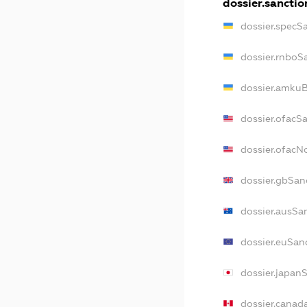
dossier.sanctio
dossier.specS
dossier.rnboS
dossier.amkuB
dossier.ofacS
dossier.ofac
dossier.gbSan
dossier.ausSa
dossier.euSan
dossier.japan
dossier.canad