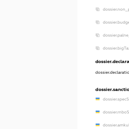
dossier.non_p
dossier.budg
dossier.palne
dossier.bigT
dossier.declara
dossier.declarat
dossier.sancti
dossier.spec
dossier.rnbo
dossier.amku