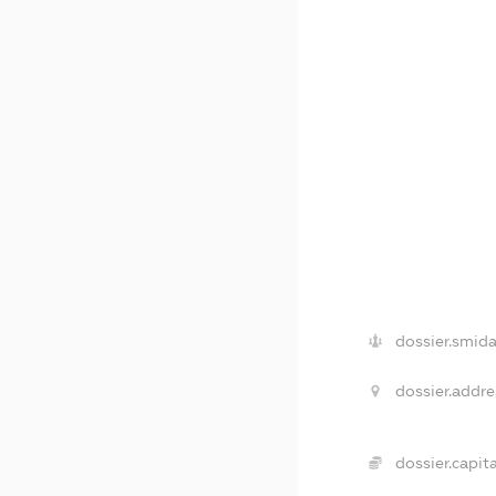
dossier.smida
dossier.addre
dossier.capita