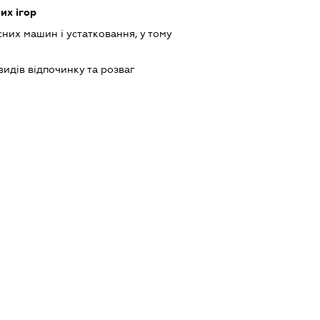
их ігор
них машин і устатковання, у тому
идів відпочинку та розваг