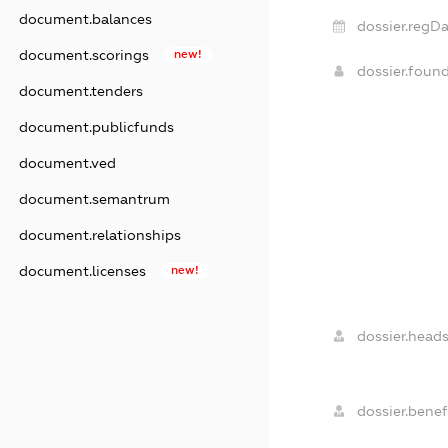
document.balances
dossier.regDa
document.scorings
new!
dossier.foun
document.tenders
document.publicfunds
document.ved
document.semantrum
document.relationships
document.licenses
new!
dossier.heads
dossier.benefi