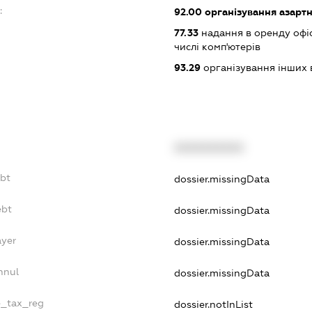
:
92.00
організування азартн
77.33
надання в оренду офіс
числі комп'ютерів
93.29
організування інших в
XXXXXXXXXX
ebt
dossier.missingData
ebt
dossier.missingData
ayer
dossier.missingData
nnul
dossier.missingData
e_tax_reg
dossier.notInList