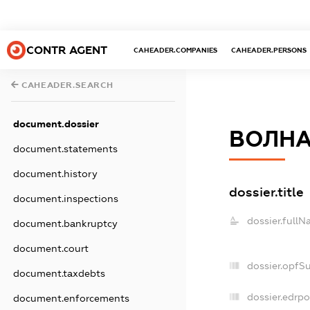
CONTR AGENT
CAHEADER.COMPANIES
CAHEADER.PERSONS
CAHEADER.SEARCH
document.dossier
ВОЛНА
document.statements
document.history
dossier.title
document.inspections
dossier.fullN
document.bankruptcy
document.court
dossier.opfS
document.taxdebts
dossier.edrpo
document.enforcements