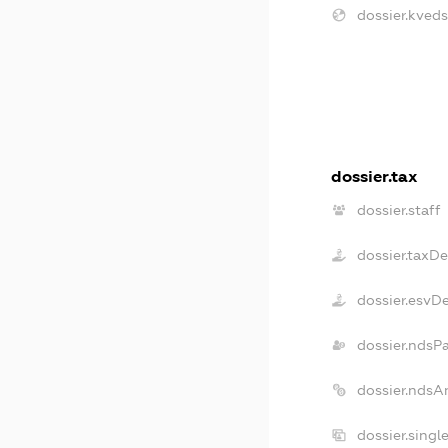
dossier.kveds
dossier.tax
dossier.staff
dossier.taxD
dossier.esvD
dossier.ndsP
dossier.ndsA
dossier.singl