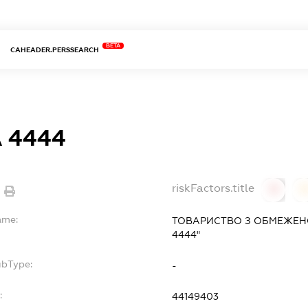
BETA
CAHEADER.PERSSEARCH
 4444
riskFactors.title
0
ame:
ТОВАРИСТВО З ОБМЕЖЕН
4444"
ubType:
-
:
44149403