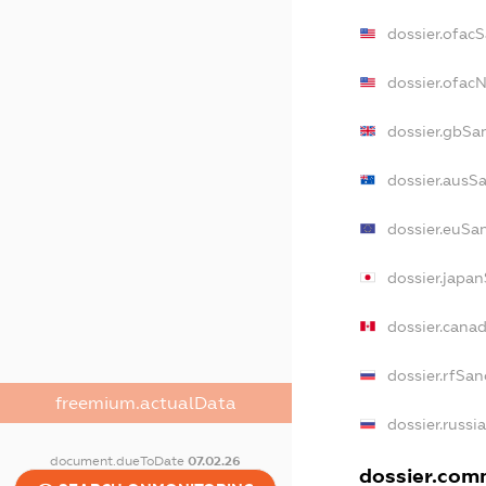
dossier.ofac
dossier.ofac
dossier.gbSa
dossier.ausS
dossier.euSa
dossier.japa
dossier.cana
dossier.rfSan
freemium.actualData
dossier.russi
document.dueToDate
07.02.26
dossier.comm