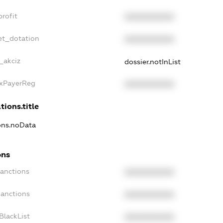
rofit
XXXXXXXXXX
et_dotation
XXXXXXXXXX
_akciz
dossier.notInList
axPayerReg
XXXXXXXXXX
tions.title
ions.noData
ons
Sanctions
XXXXXXXXXX
Sanctions
XXXXXXXXXX
BlackList
XXXXXXXXXX