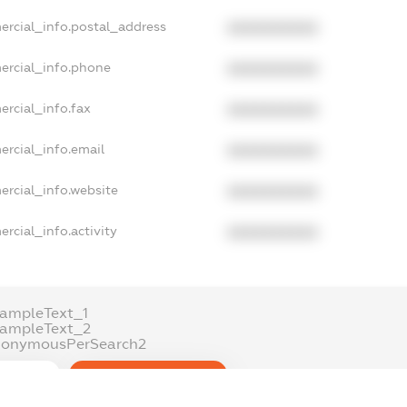
ercial_info.postal_address
XXXXXXXXXX
ercial_info.phone
XXXXXXXXXX
ercial_info.fax
XXXXXXXXXX
ercial_info.email
XXXXXXXXXX
ercial_info.website
XXXXXXXXXX
rcial_info.activity
XXXXXXXXXX
ampleText_1
xampleText_2
nonymousPerSearch2
DETAILS
FREEMIUM.REGISTER