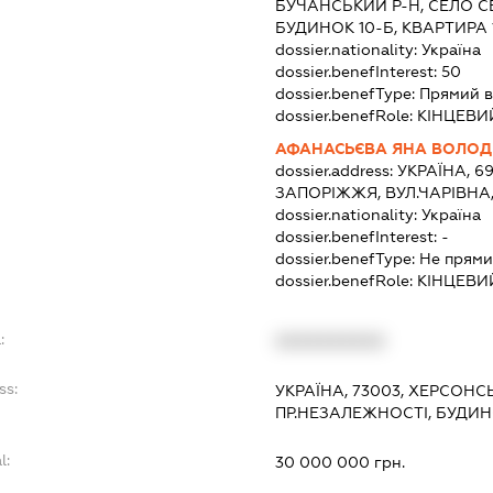
БУЧАНСЬКИЙ Р-Н, СЕЛО СВ
БУДИНОК 10-Б, КВАРТИРА 
dossier.nationality:
Україна
dossier.benefInterest:
50
dossier.benefType:
Прямий в
dossier.benefRole:
КІНЦЕВИ
АФАНАСЬЄВА ЯНА ВОЛОД
dossier.address:
УКРАЇНА, 6
ЗАПОРІЖЖЯ, ВУЛ.ЧАРІВНА,
dossier.nationality:
Україна
dossier.benefInterest:
-
dossier.benefType:
Не прями
dossier.benefRole:
КІНЦЕВИ
:
XXXXXXXXXX
ss:
УКРАЇНА, 73003, ХЕРСОНС
ПР.НЕЗАЛЕЖНОСТІ, БУДИН
l:
30 000 000 грн.