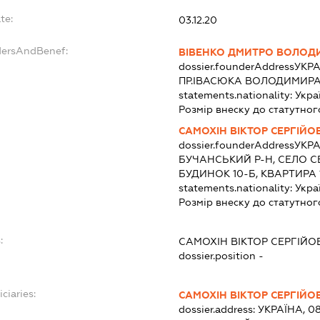
te:
03.12.20
dersAndBenef:
ВІВЕНКО ДМИТРО ВОЛО
dossier.founderAddress
УКРА
ПР.ІВАСЮКА ВОЛОДИМИРА,
statements.nationality:
Укра
Розмір внеску до статутног
САМОХІН ВІКТОР СЕРГІЙО
dossier.founderAddress
УКРА
БУЧАНСЬКИЙ Р-Н, СЕЛО СВ
БУДИНОК 10-Б, КВАРТИРА 
statements.nationality:
Укра
Розмір внеску до статутног
:
САМОХІН ВІКТОР СЕРГІЙО
dossier.position -
ciaries:
САМОХІН ВІКТОР СЕРГІЙО
dossier.address:
УКРАЇНА, 08