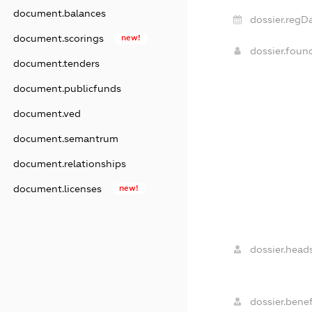
document.balances
dossier.regDa
document.scorings
new!
dossier.fou
document.tenders
document.publicfunds
document.ved
document.semantrum
document.relationships
document.licenses
new!
dossier.heads
dossier.benef