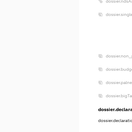
dossier.ndsA
dossier.sing
dossier.non_
dossier.budg
dossier.paln
dossier.bigT
dossier.declara
dossier.declarat