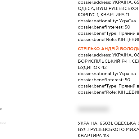
dossier.address:
УКРАЇНА, 6
ОДЕСА, ВУЛ.ГРУШЕВСЬКОГ
КОРПУС 1, КВАРТИРА 11
dossier.nationality:
Україна
dossier.benefInterest:
50
dossier.benefType:
Прямий в
dossier.benefRole:
КІНЦЕВИ
СТРІЛЬКО АНДРІЙ ВОЛО
dossier.address:
УКРАЇНА, 08
БОРИСПІЛЬСЬКИЙ Р-Н, СЕ
БУДИНОК 42
dossier.nationality:
Україна
dossier.benefInterest:
50
dossier.benefType:
Прямий в
dossier.benefRole:
КІНЦЕВИ
:
XXXXXXXXXX
ss:
УКРАЇНА, 65031, ОДЕСЬКА 
ВУЛ.ГРУШЕВСЬКОГО МИХАЙ
КВАРТИРА 113