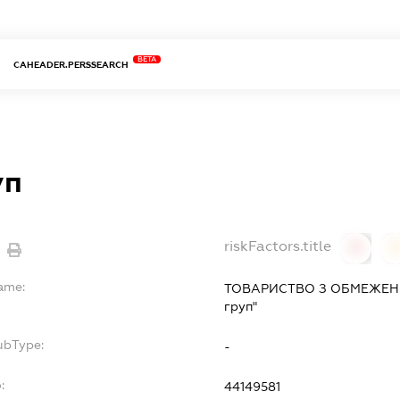
BETA
CAHEADER.PERSSEARCH
уп
riskFactors.title
0
Name:
ТОВАРИСТВО З ОБМЕЖЕН
груп"
ubType:
-
:
44149581