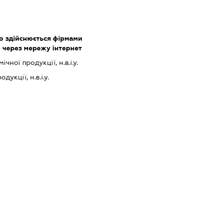
о здійснюється фірмами
 через мережу інтернет
чної продукції, н.в.і.у.
укції, н.в.і.у.