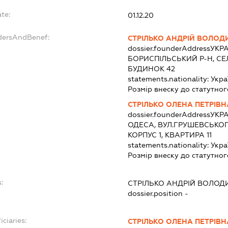
te:
01.12.20
ndersAndBenef:
СТРІЛЬКО АНДРІЙ ВОЛО
dossier.founderAddress
УКРА
БОРИСПІЛЬСЬКИЙ Р-Н, СЕ
БУДИНОК 42
statements.nationality:
Укра
Розмір внеску до статутног
СТРІЛЬКО ОЛЕНА ПЕТРІВН
dossier.founderAddress
УКРА
ОДЕСА, ВУЛ.ГРУШЕВСЬКОГ
КОРПУС 1, КВАРТИРА 11
statements.nationality:
Укра
Розмір внеску до статутног
:
СТРІЛЬКО АНДРІЙ ВОЛО
dossier.position -
iciaries:
СТРІЛЬКО ОЛЕНА ПЕТРІВН