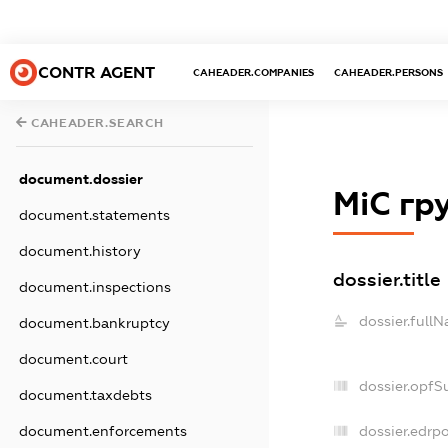
CONTR AGENT
CAHEADER.COMPANIES
CAHEADER.PERSONS
CAHEADER.SEARCH
document.dossier
МіС гр
document.statements
document.history
dossier.title
document.inspections
dossier.full
document.bankruptcy
document.court
dossier.opfS
document.taxdebts
document.enforcements
dossier.edrpo