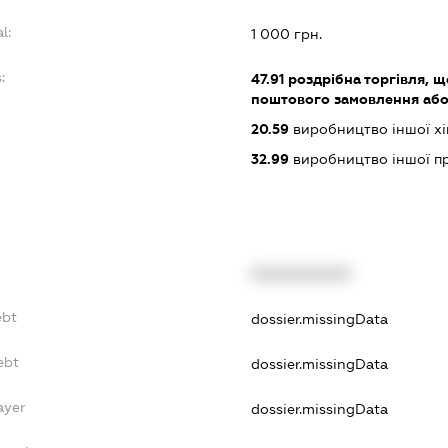
l:
1 000 грн.
:
47.91
роздрібна торгівля, щ
поштового замовлення або
20.59
виробництво іншої хімі
32.99
виробництво іншої прод
XXXXXXXXXX
ebt
dossier.missingData
ebt
dossier.missingData
ayer
dossier.missingData