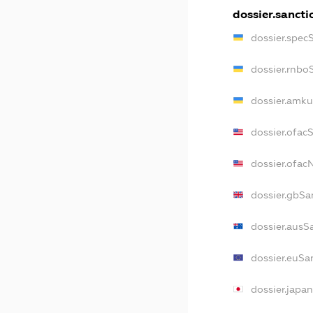
dossier.sancti
dossier.spec
dossier.rnbo
dossier.amku
dossier.ofac
dossier.ofa
dossier.gbSa
dossier.ausS
dossier.euSa
dossier.japa