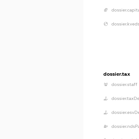
dossier.capita
dossier.kveds
dossier.tax
dossier.staff
dossier.taxD
dossier.esvD
dossier.ndsP