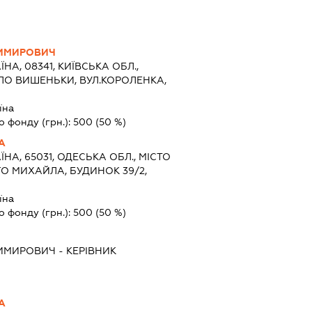
ДИМИРОВИЧ
ЇНА, 08341, КИЇВСЬКА ОБЛ.,
ЛО ВИШЕНЬКИ, ВУЛ.КОРОЛЕНКА,
їна
о фонду (грн.):
500
(50 %)
А
ЇНА, 65031, ОДЕСЬКА ОБЛ., МІСТО
О МИХАЙЛА, БУДИНОК 39/2,
їна
о фонду (грн.):
500
(50 %)
ДИМИРОВИЧ
-
КЕРІВНИК
А