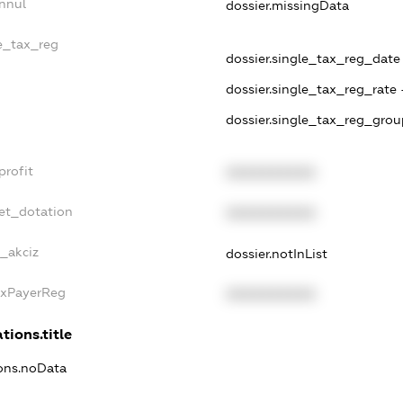
nnul
dossier.missingData
le_tax_reg
dossier.single_tax_reg_date 
dossier.single_tax_reg_rate 
dossier.single_tax_reg_grou
profit
XXXXXXXXXX
et_dotation
XXXXXXXXXX
e_akciz
dossier.notInList
axPayerReg
XXXXXXXXXX
tions.title
ions.noData