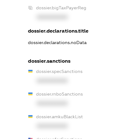
dossier.bigTaxPayerReg
XXXXXXXXXX
dossier.declarations.title
dossier.declarations.noData
dossier.sanctions
dossier.specSanctions
XXXXXXXXXX
dossier.rnboSanctions
XXXXXXXXXX
dossier.amkuBlackList
XXXXXXXXXX