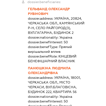
dossier.beneficiaries:
ГЕЛЬФАНД ОЛЕКСАНДР
РУВІНОВИЧ
dossier.address:
УКРАЇНА, 20824,
ЧЕРКАСЬКА ОБЛ., КАМ'ЯНСЬКИЙ
Р-Н, СЕЛО РАЙГОРОД(З),
ВУЛ.ГАГАРІНА, БУДИНОК 2
dossier.nationality:
Україна
dossier.benefInterest:
50
dossier.benefType:
Прямий
вирішальний вплив
dossier.benefRole:
КІНЦЕВИЙ
БЕНЕФІЦІАРНИЙ ВЛАСНИК
ПАНЮШКІНА ЛЮДМИЛА
ОЛЕКСАНДРІВНА
dossier.address:
УКРАЇНА, 18001,
ЧЕРКАСЬКА ОБЛ., МІСТО
ЧЕРКАСИ, ВУЛ.БЛАГОВІСНА,
БУДИНОК 222, КВАРТИРА 56
dossier.nationality:
Україна
dossier.benefInterest:
50
dossier.benefType:
Прямий