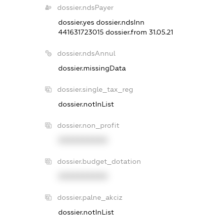
dossier.ndsPayer
dossier.yes
dossier.ndsInn
441631723015
dossier.from 31.05.21
dossier.ndsAnnul
dossier.missingData
dossier.single_tax_reg
dossier.notInList
dossier.non_profit
XXXXXXXXXX
dossier.budget_dotation
XXXXXXXXXX
dossier.palne_akciz
dossier.notInList