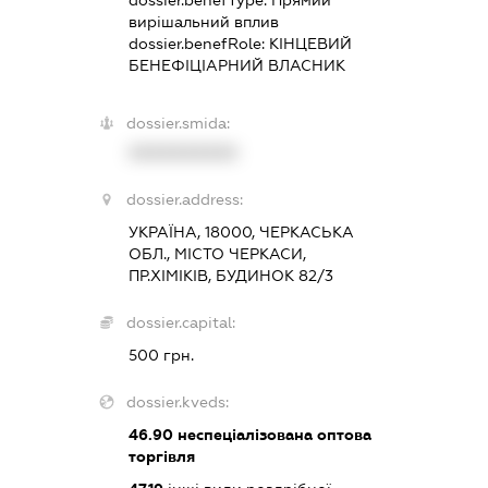
вирішальний вплив
dossier.benefRole:
КІНЦЕВИЙ
БЕНЕФІЦІАРНИЙ ВЛАСНИК
dossier.smida:
XXXXXXXXXX
dossier.address:
УКРАЇНА, 18000, ЧЕРКАСЬКА
ОБЛ., МІСТО ЧЕРКАСИ,
ПР.ХІМІКІВ, БУДИНОК 82/3
dossier.capital:
500 грн.
dossier.kveds:
46.90
неспеціалізована оптова
торгівля