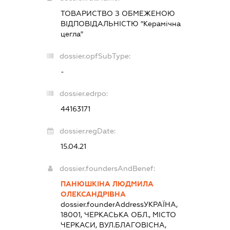
ТОВАРИСТВО З ОБМЕЖЕНОЮ
ВІДПОВІДАЛЬНІСТЮ "Керамічна
цегла"
dossier.opfSubType:
-
dossier.edrpo:
44163171
dossier.regDate:
15.04.21
dossier.foundersAndBenef:
ПАНЮШКІНА ЛЮДМИЛА
ОЛЕКСАНДРІВНА
dossier.founderAddress
УКРАЇНА,
18001, ЧЕРКАСЬКА ОБЛ., МІСТО
ЧЕРКАСИ, ВУЛ.БЛАГОВІСНА,