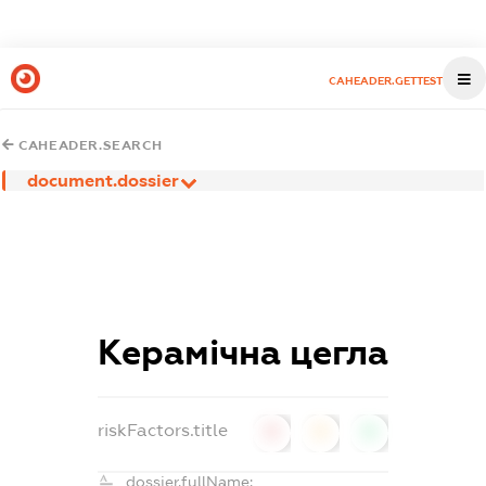
CAHEADER.GETTEST
CAHEADER.SEARCH
document.dossier
Керамічна цегла
riskFactors.title
0
0
0
dossier.fullName: