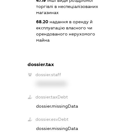
47.19
інші види роздрібної
торгівлі в неспеціалізованих
магазинах
68.20
надання в оренду й
експлуатацію власного чи
орендованого нерухомого
майна
dossier.tax
dossier.staff
XXXXXXXXXX
dossier.taxDebt
dossier.missingData
dossier.esvDebt
dossier.missingData