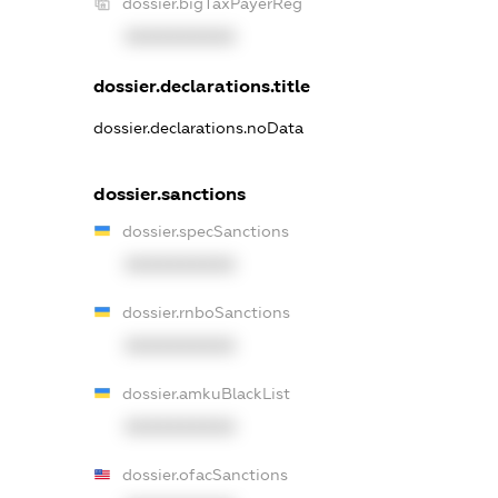
dossier.bigTaxPayerReg
XXXXXXXXXX
dossier.declarations.title
dossier.declarations.noData
dossier.sanctions
dossier.specSanctions
XXXXXXXXXX
dossier.rnboSanctions
XXXXXXXXXX
dossier.amkuBlackList
XXXXXXXXXX
dossier.ofacSanctions