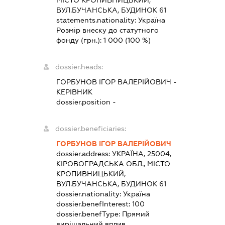
ВУЛ.БУЧАНСЬКА, БУДИНОК 61
statements.nationality:
Україна
Розмір внеску до статутного
фонду (грн.):
1 000
(100 %)
dossier.heads:
ГОРБУНОВ ІГОР ВАЛЕРІЙОВИЧ
-
КЕРІВНИК
dossier.position -
dossier.beneficiaries:
ГОРБУНОВ ІГОР ВАЛЕРІЙОВИЧ
dossier.address:
УКРАЇНА, 25004,
КІРОВОГРАДСЬКА ОБЛ., МІСТО
КРОПИВНИЦЬКИЙ,
ВУЛ.БУЧАНСЬКА, БУДИНОК 61
dossier.nationality:
Україна
dossier.benefInterest:
100
dossier.benefType:
Прямий
вирішальний вплив