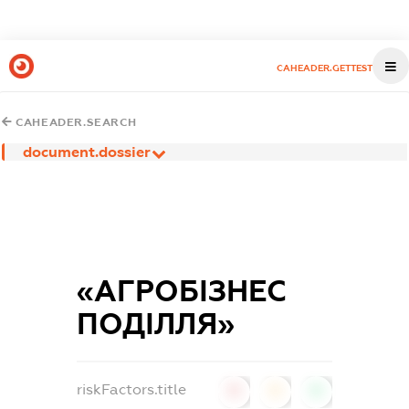
CAHEADER.GETTEST
CAHEADER.SEARCH
document.dossier
«АГРОБІЗНЕС
ПОДІЛЛЯ»
riskFactors.title
0
0
0