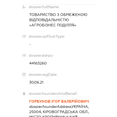
dossier.fullName:
ТОВАРИСТВО З ОБМЕЖЕНОЮ
ВІДПОВІДАЛЬНІСТЮ
«АГРОБІЗНЕС ПОДІЛЛЯ»
dossier.opfSubType:
-
dossier.edrpo:
44163260
dossier.regDate:
30.06.21
dossier.foundersAndBenef:
ГОРБУНОВ ІГОР ВАЛЕРІЙОВИЧ
dossier.founderAddress
УКРАЇНА,
25004, КІРОВОГРАДСЬКА ОБЛ.,
МІСТО КРОПИВНИЦЬКИЙ,