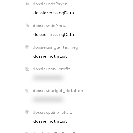
dossier.ndsPayer
dossier.missingData
dossier.ndsAnnul
dossier.missingData
dossier.single_tax_reg
dossier.notInList
dossier.non_profit
XXXXXXXXXX
dossier.budget_dotation
XXXXXXXXXX
dossier.palne_akciz
dossier.notInList