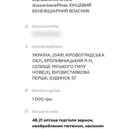
dossier.benefRole:
КІНЦЕВИЙ
БЕНЕФІЦІАРНИЙ ВЛАСНИК
dossier.smida:
XXXXXXXXXX
dossier.address:
УКРАЇНА, 25491, КІРОВОГРАДСЬКА
ОБЛ., КРОПИВНИЦЬКИЙ Р-Н,
СЕЛИЩЕ МІСЬКОГО ТИПУ
НОВЕ(З), ВУЛ.ВИСТАВКОВА
ПЕРША, БУДИНОК 57
dossier.capital:
1 000 грн.
dossier.kveds:
46.21
оптова торгівля зерном,
необробленим тютюном, насінням