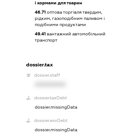
і кормами для тварин
46.71
оптова торгівля твердим,
рідким, газоподібним паливом і
подібними продуктами
49.41
вантажний автомобільний
транспорт
dossier.tax
dossier.staff
XXXXXXXXXX
dossier.taxDebt
dossier.missingData
dossier.esvDebt
dossier.missingData