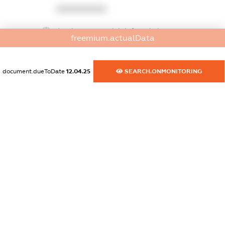
XXXXXXXXXX
dossier.commercial_info.website
freemium.actualData
XXXXXXXXXX
dossier.commercial_info.activity
document.dueToDate
12.04.25
SEARCH.ONMONITORING
XXXXXXXXXX
freemium.exampleText_1
freemium.exampleText_2
freemium.anonymousPerSearch2
FREEMIUM.DETAILS
FREEMIUM.REGISTER