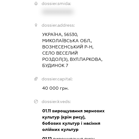
dossier.smida:
XXXXXXXXXX
dossier.address:
УКРАЇНА, 56530,
МИКОЛАЇВСЬКА ОБЛ.,
ВОЗНЕСЕНСЬКИЙ Р-Н,
СЕЛО ВЕСЕЛИЙ
РОЗДОЛ(З), ВУЛ.ПАРКОВА,
БУДИНОК 7
dossier.capital:
40 000 грн.
dossier.kveds:
01.11
вирощування зернових
культур (крім рису),
бобових культур і насіння
олійних культур
01.12
вирощування рису