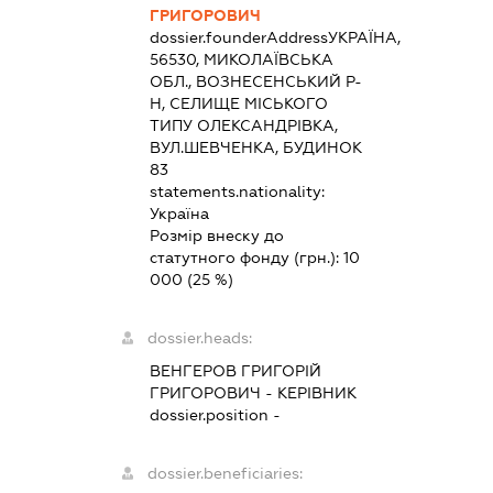
ГРИГОРОВИЧ
dossier.founderAddress
УКРАЇНА,
56530, МИКОЛАЇВСЬКА
ОБЛ., ВОЗНЕСЕНСЬКИЙ Р-
Н, СЕЛИЩЕ МІСЬКОГО
ТИПУ ОЛЕКСАНДРІВКА,
ВУЛ.ШЕВЧЕНКА, БУДИНОК
83
statements.nationality:
Україна
Розмір внеску до
статутного фонду (грн.):
10
000
(25 %)
dossier.heads:
ВЕНГЕРОВ ГРИГОРІЙ
ГРИГОРОВИЧ
-
КЕРІВНИК
dossier.position -
dossier.beneficiaries: