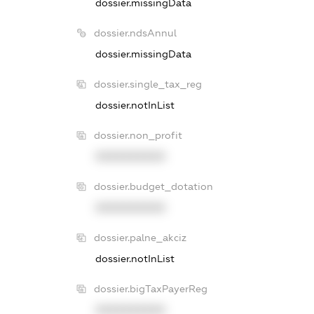
dossier.missingData
dossier.ndsAnnul
dossier.missingData
dossier.single_tax_reg
dossier.notInList
dossier.non_profit
XXXXXXXXXX
dossier.budget_dotation
XXXXXXXXXX
dossier.palne_akciz
dossier.notInList
dossier.bigTaxPayerReg
XXXXXXXXXX