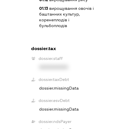
01.13
вирощування овочів і
баштанних культур,
коренеплодів і
бульбоплодів
dossier.tax
dossier.staff
XXXXXXXXXX
dossier.taxDebt
dossier.missingData
dossier.esvDebt
dossier.missingData
dossier.ndsPayer