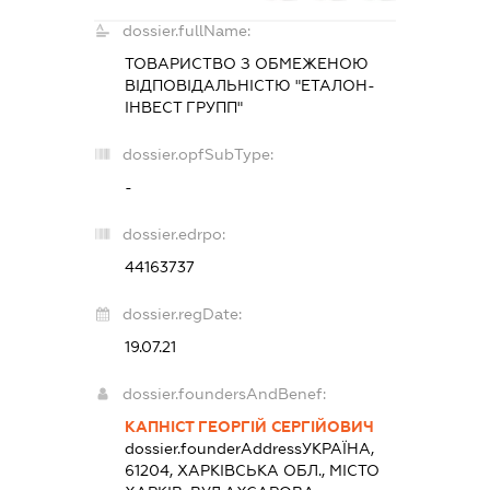
dossier.fullName:
ТОВАРИСТВО З ОБМЕЖЕНОЮ
ВІДПОВІДАЛЬНІСТЮ "ЕТАЛОН-
ІНВЕСТ ГРУПП"
dossier.opfSubType:
-
dossier.edrpo:
44163737
dossier.regDate:
19.07.21
dossier.foundersAndBenef:
КАПНІСТ ГЕОРГІЙ СЕРГІЙОВИЧ
dossier.founderAddress
УКРАЇНА,
61204, ХАРКІВСЬКА ОБЛ., МІСТО