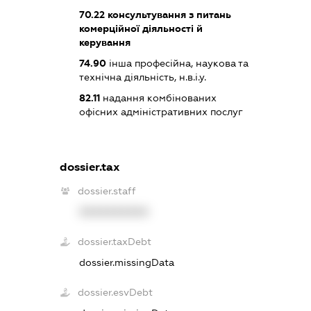
70.22
консультування з питань
комерційної діяльності й
керування
74.90
інша професійна, наукова та
технічна діяльність, н.в.і.у.
82.11
надання комбінованих
офісних адміністративних послуг
dossier.tax
dossier.staff
XXXXXXXXXX
dossier.taxDebt
dossier.missingData
dossier.esvDebt