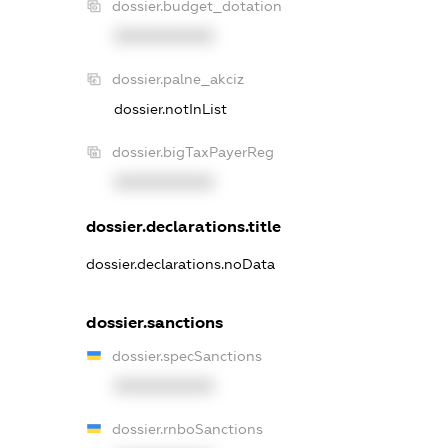
dossier.budget_dotation
XXXXXXXXXX
dossier.palne_akciz
dossier.notInList
dossier.bigTaxPayerReg
XXXXXXXXXX
dossier.declarations.title
dossier.declarations.noData
dossier.sanctions
dossier.specSanctions
XXXXXXXXXX
dossier.rnboSanctions