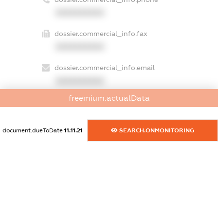
XXXXXXXXXX
dossier.commercial_info.fax
XXXXXXXXXX
dossier.commercial_info.email
XXXXXXXXXX
freemium.actualData
dossier.commercial_info.website
XXXXXXXXXX
document.dueToDate
11.11.21
SEARCH.ONMONITORING
dossier.commercial_info.activity
XXXXXXXXXX
freemium.exampleText_1
freemium.exampleText_2
freemium.anonymousPerSearch2