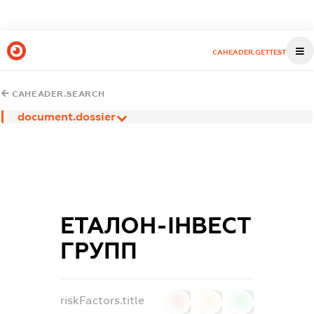
CAHEADER.GETTEST
CAHEADER.SEARCH
document.dossier
ЕТАЛОН-ІНВЕСТ
ГРУПП
riskFactors.title
0
0
0