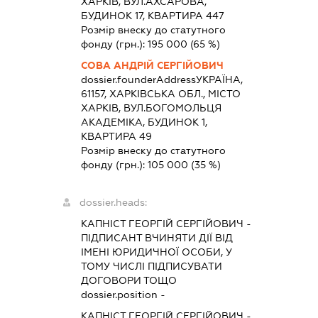
ХАРКІВ, ВУЛ.АХСАРОВА,
БУДИНОК 17, КВАРТИРА 447
Розмір внеску до статутного
фонду (грн.):
195 000
(65 %)
СОВА АНДРІЙ СЕРГІЙОВИЧ
dossier.founderAddress
УКРАЇНА,
61157, ХАРКІВСЬКА ОБЛ., МІСТО
ХАРКІВ, ВУЛ.БОГОМОЛЬЦЯ
АКАДЕМІКА, БУДИНОК 1,
КВАРТИРА 49
Розмір внеску до статутного
фонду (грн.):
105 000
(35 %)
dossier.heads:
КАПНІСТ ГЕОРГІЙ СЕРГІЙОВИЧ
-
ПІДПИСАНТ
ВЧИНЯТИ ДІЇ ВІД
ІМЕНІ ЮРИДИЧНОЇ ОСОБИ, У
ТОМУ ЧИСЛІ ПІДПИСУВАТИ
ДОГОВОРИ ТОЩО
dossier.position -
КАПНІСТ ГЕОРГІЙ СЕРГІЙОВИЧ
-