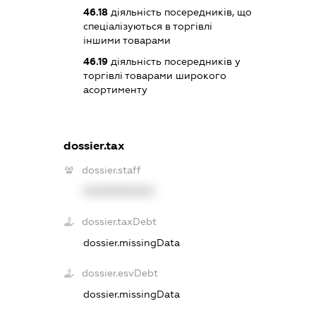
46.18
діяльність посередників, що
спеціалізуються в торгівлі
іншими товарами
46.19
діяльність посередників у
торгівлі товарами широкого
асортименту
dossier.tax
dossier.staff
XXXXXXXXXX
dossier.taxDebt
dossier.missingData
dossier.esvDebt
dossier.missingData