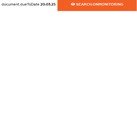
document.dueToDate
20.03.25
SEARCH.ONMONITORING
dossier.commercial_info.email
XXXXXXXXXX
dossier.commercial_info.website
XXXXXXXXXX
dossier.commercial_info.activity
XXXXXXXXXX
freemium.exampleText_1
freemium.exampleText_2
freemium.anonymousPerSearch2
FREEMIUM.DETAILS
FREEMIUM.REGISTER