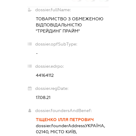
dossier.fullName:
ТОВАРИСТВО З ОБМЕЖЕНОЮ
ВІДПОВІДАЛЬНІСТЮ
"ТРЕЙДИНГ ПРАЙМ"
dossier.opfSubType:
-
dossier.edrpo:
44164112
dossier.regDate:
17.08.21
dossier.foundersAndBenef:
ТІЩЕНКО ІЛЛЯ ПЕТРОВИЧ
dossier.founderAddress
УКРАЇНА,
02140, МІСТО КИЇВ,