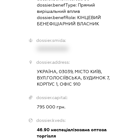
dossier.benefType:
Прямий
вирішальний вплив
dossier.benefRole:
КІНЦЕВИЙ
БЕНЕФІЦІАРНИЙ ВЛАСНИК
dossier.smida:
XXXXXXXXXX
dossier.address:
УКРАЇНА, 03039, МІСТО КИЇВ,
ВУЛ.ГОЛОСІЇВСЬКА, БУДИНОК 7,
КОРПУС 1, ОФІС 910
dossier.capital:
795 000 грн.
dossier.kveds:
46.90
неспеціалізована оптова
торгівля