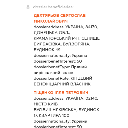
dossier.beneficiaries:
ДЕХТЯРЬОВ СВЯТОСЛАВ
МИКОЛАЙОВИЧ
dossier.address:
УКРАЇНА, 84170,
ДОНЕЦЬКА ОБЛ.,
КРАМАТОРСЬКИЙ Р-Н, СЕЛИЩЕ
БИЛБАСІВКА, ВУЛ.ЗОРЯНА,
БУДИНОК 49
dossier.nationality:
Україна
dossier.benefInterest:
50
dossier.benefType:
Прямий
вирішальний вплив
dossier.benefRole:
КІНЦЕВИЙ
БЕНЕФІЦІАРНИЙ ВЛАСНИК
ТІЩЕНКО ІЛЛЯ ПЕТРОВИЧ
dossier.address:
УКРАЇНА, 02140,
МІСТО КИЇВ,
ВУЛ.ВИШНЯКІВСЬКА, БУДИНОК
17, КВАРТИРА 100
dossier.nationality:
Україна
dossier.benefInterest:
50