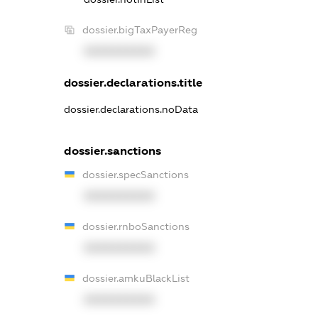
dossier.bigTaxPayerReg
XXXXXXXXXX
dossier.declarations.title
dossier.declarations.noData
dossier.sanctions
dossier.specSanctions
XXXXXXXXXX
dossier.rnboSanctions
XXXXXXXXXX
dossier.amkuBlackList
XXXXXXXXXX