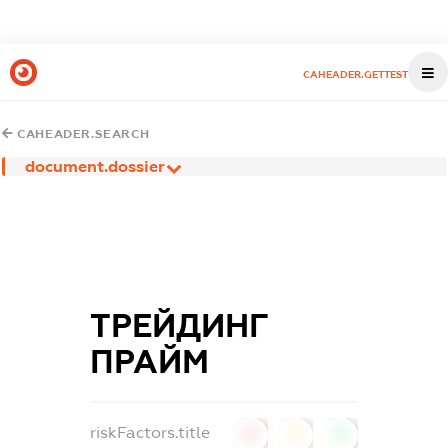
CAHEADER.GETTEST
CAHEADER.SEARCH
document.dossier
ТРЕЙДИНГ
ПРАЙМ
riskFactors.title
0
0
0