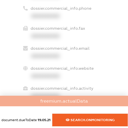
dossier.commercial_info.phone
XXXXXXXXXX
dossier.commercial_info.fax
XXXXXXXXXX
dossier.commercial_info.email
XXXXXXXXXX
dossier.commercial_info.website
XXXXXXXXXX
dossier.commercial_info.activity
XXXXXXXXXX
freemium.actualData
document.dueToDate
19.05.21
SEARCH.ONMONITORING
freemium.exampleText_1
freemium.exampleText_2