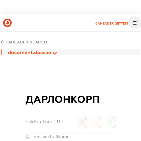
CAHEADER.GETTEST
CAHEADER.SEARCH
document.dossier
ДАРЛОНКОРП
riskFactors.title
0
0
0
dossier.fullName: