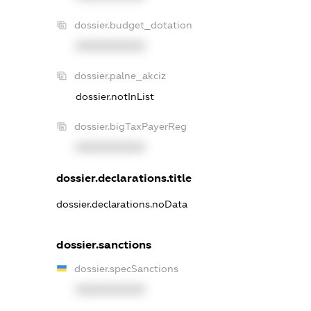
dossier.budget_dotation
XXXXXXXXXX
dossier.palne_akciz
dossier.notInList
dossier.bigTaxPayerReg
XXXXXXXXXX
dossier.declarations.title
dossier.declarations.noData
dossier.sanctions
dossier.specSanctions
XXXXXXXXXX