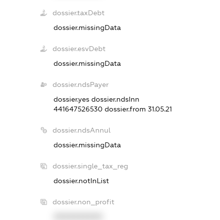
dossier.taxDebt
dossier.missingData
dossier.esvDebt
dossier.missingData
dossier.ndsPayer
dossier.yes
dossier.ndsInn
441647526530
dossier.from 31.05.21
dossier.ndsAnnul
dossier.missingData
dossier.single_tax_reg
dossier.notInList
dossier.non_profit
XXXXXXXXXX