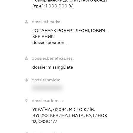
Розмір внеску до статутного фонду
(грн.):
1 000
(100 %)
dossier.heads:
ГОПАНЧУК РОБЕРТ ЛЕОНІДОВИЧ
-
КЕРІВНИК
dossier.position -
dossier.beneficiaries:
dossier.missingData
dossier.smida:
XXXXXXXXXX
dossier.address:
УКРАЇНА, 02094, МІСТО КИЇВ,
ВУЛ.ХОТКЕВИЧА ГНАТА, БУДИНОК
12, ОФІС 177