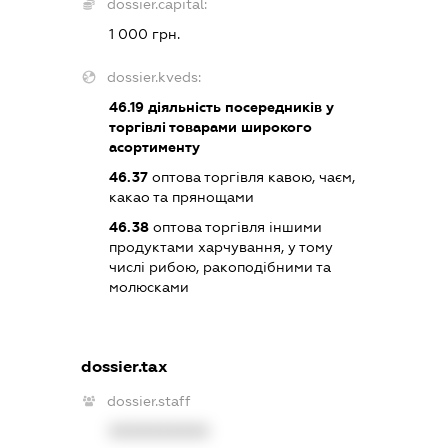
dossier.capital:
1 000 грн.
dossier.kveds:
46.19
діяльність посередників у
торгівлі товарами широкого
асортименту
46.37
оптова торгівля кавою, чаєм,
какао та прянощами
46.38
оптова торгівля іншими
продуктами харчування, у тому
числі рибою, ракоподібними та
молюсками
dossier.tax
dossier.staff
XXXXXXXXXX