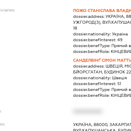
ciaries:
ПОЖО СТАНІСЛАВА ВЛАД
dossier.address:
УКРАЇНА, 8
УЖГОРОД(З), ВУЛ.КАПУША
18
dossier.nationality:
Україна
dossier.benefInterest:
49
dossier.benefType:
Прямий в
dossier.benefRole:
КІНЦЕВИ
САНДЕЛВІНҐ СІМОН МАТТІ
dossier.address:
ШВЕЦІЯ, МІ
БЙОРСГАТАН, БУДИНОК 2
dossier.nationality:
Швеція
dossier.benefInterest:
51
dossier.benefType:
Прямий в
dossier.benefRole:
КІНЦЕВИ
:
XXXXXXXXXX
ss:
УКРАЇНА, 88000, ЗАКАРПА
ВУЛ.КАПУШАНСЬКА, БУДИН