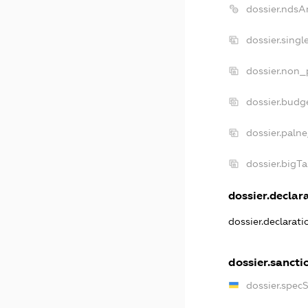
dossier.ndsA
dossier.sing
dossier.non_
dossier.budg
dossier.palne
dossier.bigT
dossier.declara
dossier.declarat
dossier.sancti
dossier.spec