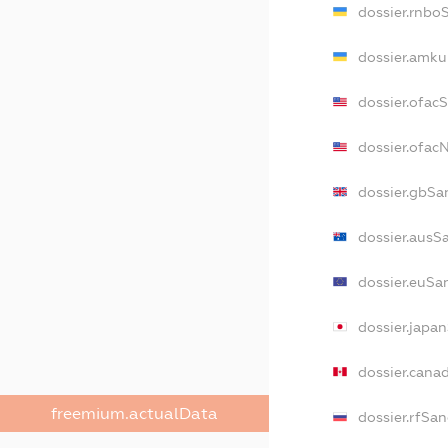
dossier.rnbo
dossier.amku
dossier.ofac
dossier.ofa
dossier.gbSa
dossier.ausS
dossier.euSa
dossier.japa
dossier.cana
freemium.actualData
dossier.rfSan