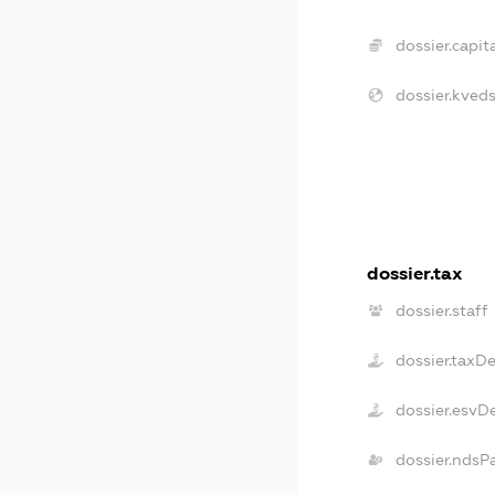
dossier.capita
dossier.kveds
dossier.tax
dossier.staff
dossier.taxD
dossier.esvD
dossier.ndsP