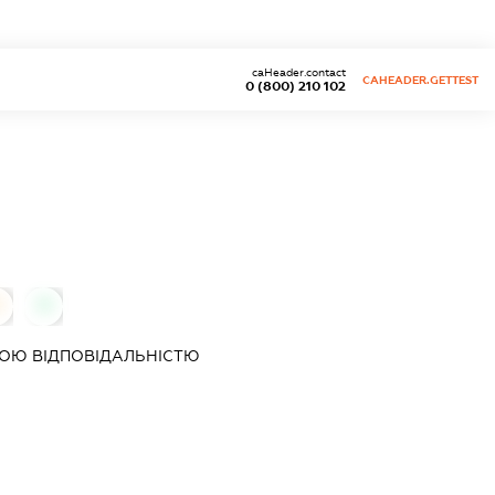
caHeader.contact
CAHEADER.GETTEST
0 (800) 210 102
0
0
ОЮ ВІДПОВІДАЛЬНІСТЮ