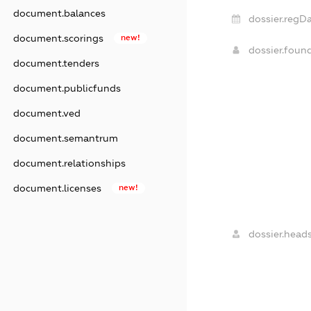
document.balances
dossier.regDa
document.scorings
new!
dossier.foun
document.tenders
document.publicfunds
document.ved
document.semantrum
document.relationships
document.licenses
new!
dossier.heads