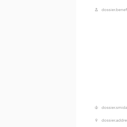
dossier.benefi
dossier.smida
dossier.addre