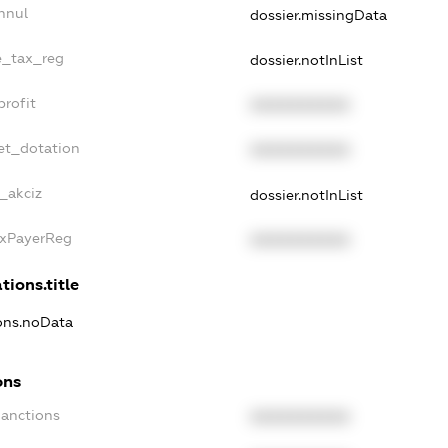
nnul
dossier.missingData
le_tax_reg
dossier.notInList
profit
XXXXXXXXXX
et_dotation
XXXXXXXXXX
_akciz
dossier.notInList
axPayerReg
XXXXXXXXXX
tions.title
ions.noData
ons
Sanctions
XXXXXXXXXX