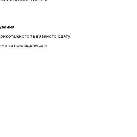
ування
рикотажного та в'язаного одягу
ями та приладдям для