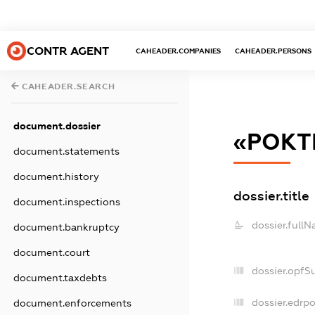
CONTR AGENT
CAHEADER.COMPANIES
CAHEADER.PERSONS
CAHEADER.SEARCH
document.dossier
«РОКТ
document.statements
document.history
dossier.title
document.inspections
dossier.fullN
document.bankruptcy
document.court
dossier.opfS
document.taxdebts
dossier.edrpo
document.enforcements