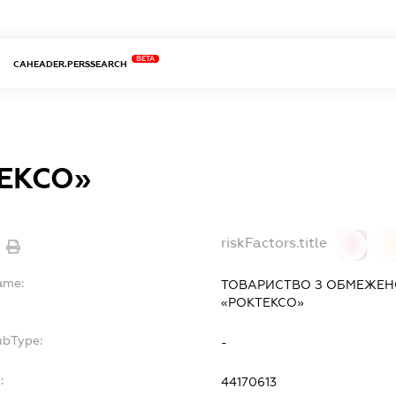
BETA
CAHEADER.PERSSEARCH
ЕКСО»
riskFactors.title
0
ame:
ТОВАРИСТВО З ОБМЕЖЕН
«РОКТЕКСО»
ubType:
-
:
44170613