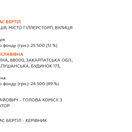
АС БЕРТІЛ
ІЯ, МІСТО ГІЛЛЕРСТОРП, ВУЛИЦЯ
2
ія
о фонду (грн.):
25 500
(51 %)
ИСЛАВІВНА
ЇНА, 88000, ЗАКАРПАТСЬКА ОБЛ.,
АПУШАНСЬКА, БУДИНОК 173,
їна
о фонду (грн.):
24 500
(49 %)
ЛАЙОВИЧ
-
ГОЛОВА КОМІСІЇ З
АТОР
АС БЕРТІЛ
-
КЕРІВНИК