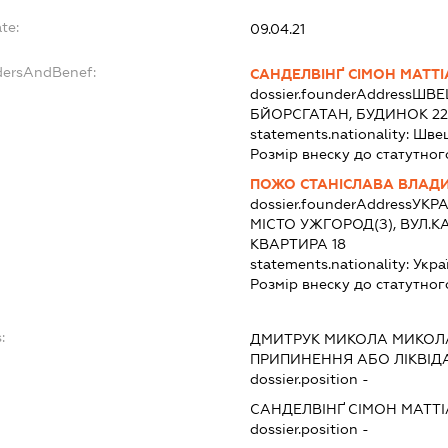
te:
09.04.21
dersAndBenef:
САНДЕЛВІНҐ СІМОН МАТТІ
dossier.founderAddress
ШВЕЦ
БЙОРСГАТАН, БУДИНОК 2
statements.nationality:
Швец
Розмір внеску до статутног
ПОЖО СТАНІСЛАВА ВЛАД
dossier.founderAddress
УКРА
МІСТО УЖГОРОД(З), ВУЛ.К
КВАРТИРА 18
statements.nationality:
Укра
Розмір внеску до статутног
:
ДМИТРУК МИКОЛА МИКО
ПРИПИНЕННЯ АБО ЛІКВІД
dossier.position -
САНДЕЛВІНҐ СІМОН МАТТІ
dossier.position -