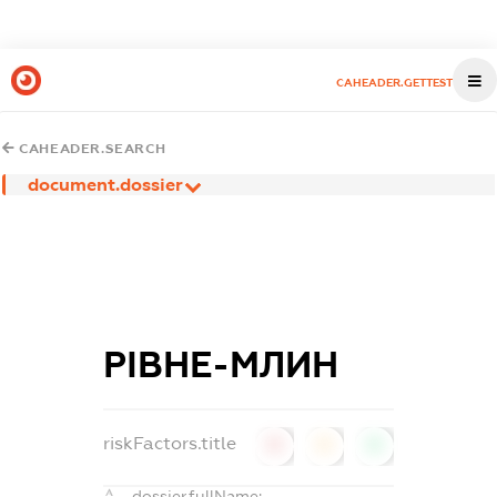
CAHEADER.GETTEST
CAHEADER.SEARCH
document.dossier
РІВНЕ-МЛИН
riskFactors.title
0
0
0
dossier.fullName: