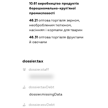
10.61
виробництво продуктів
борошномельно-круп'яної
промисловості
46.21
оптова торгівля зерном,
необробленим тютюном,
насінням і кормами для тварин
46.31
оптова торгівля фруктами
й овочами
dossier.tax
dossier.staff
XXXXXXXXXX
dossier.taxDebt
dossier.missingData
dossier.esvDebt