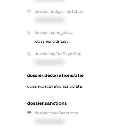
dossier.budget_dotation
XXXXXXXXXX
dossier.palne_akciz
dossier.notInList
dossier.bigTaxPayerReg
XXXXXXXXXX
dossier.declarations.title
dossier.declarations.noData
dossier.sanctions
dossier.specSanctions
XXXXXXXXXX