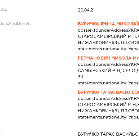
ate:
20.04.21
ndersAndBenef:
БУРИЧКО ІРИНА МИКОЛАЇ
dossier.founderAddress
УКРА
СТАРОСАМБІРСЬКИЙ Р-Н,
НИЖАНКОВИЧІ(З), ПЛ.СВО
statements.nationality:
Укра
ГЕРМАНОВИЧ МИКОЛА М
dossier.founderAddress
УКРА
САМБІРСЬКИЙ Р-Н, СЕЛО 
34
statements.nationality:
Укра
БУРИЧКО ТАРАС ВАСИЛЬО
dossier.founderAddress
УКРА
СТАРОСАМБІРСЬКИЙ Р-Н,
НИЖАНКОВИЧІ(З), ПЛ.СВО
statements.nationality:
Укра
s:
БУРИЧКО ТАРАС ВАСИЛЬ