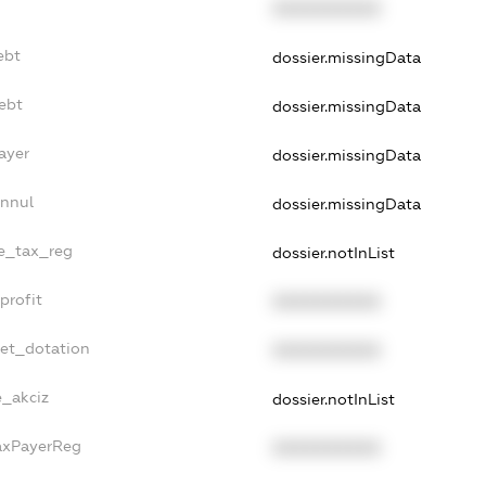
XXXXXXXXXX
ebt
dossier.missingData
ebt
dossier.missingData
ayer
dossier.missingData
Annul
dossier.missingData
le_tax_reg
dossier.notInList
profit
XXXXXXXXXX
get_dotation
XXXXXXXXXX
e_akciz
dossier.notInList
TaxPayerReg
XXXXXXXXXX