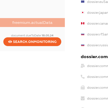
dossier.euSa
dossier.japa
freemium.actualData
dossier.can
dossier.rfSa
document.dueToDate
18.05.24
SEARCH.ONMONITORING
dossier.russ
dossier.comm
dossier.comm
dossier.com
dossier.comm
dossier.comm