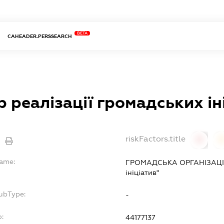
BETA
CAHEADER.PERSSEARCH
р реалізації громадських ін
riskFactors.title
0
Name:
ГРОМАДСЬКА ОРГАНІЗАЦІЯ "
ініціатив"
ubType:
-
:
44177137