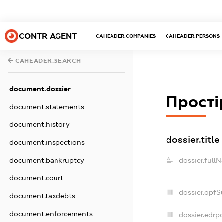
CONTR AGENT
CAHEADER.COMPANIES
CAHEADER.PERSONS
CAHEADER.SEARCH
document.dossier
Прості
document.statements
document.history
dossier.title
document.inspections
dossier.full
document.bankruptcy
document.court
dossier.opfS
document.taxdebts
document.enforcements
dossier.edrpo