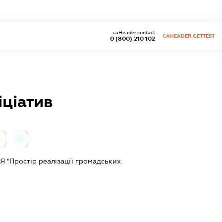
caHeader.contact
CAHEADER.GETTEST
0 (800) 210 102
іціатив
0
0
Простір реалізації громадських