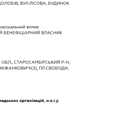
ДОЛОБІВ, ВУЛ.ЛІСОВА, БУДИНОК
ирішальний вплив
Й БЕНЕФІЦІАРНИЙ ВЛАСНИК
А ОБЛ., СТАРОСАМБІРСЬКИЙ Р-Н,
ИЖАНКОВИЧІ(З), ПЛ.СВОБОДИ,
адських організацій, н.в.і.у.