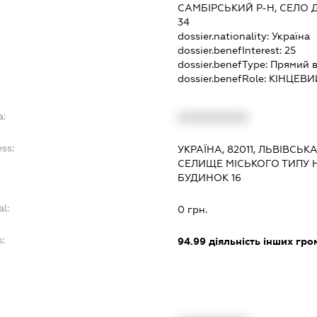
САМБІРСЬКИЙ Р-Н, СЕЛО 
34
dossier.nationality:
Україна
dossier.benefInterest:
25
dossier.benefType:
Прямий в
dossier.benefRole:
КІНЦЕВИ
a:
XXXXXXXXXX
ss:
УКРАЇНА, 82011, ЛЬВІВСЬК
СЕЛИЩЕ МІСЬКОГО ТИПУ Н
БУДИНОК 16
al:
0 грн.
:
94.99
діяльність інших гром