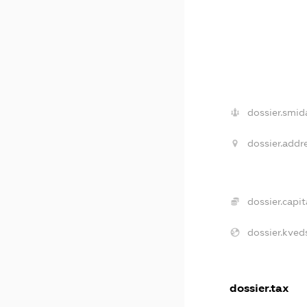
dossier.smid
dossier.addre
dossier.capit
dossier.kveds
dossier.tax