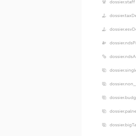
dossier.staff
dossier.taxD
dossier.esvD
dossier.ndsP
dossier.nds
dossier.sing
dossier.non_
dossier.bud
dossier.paln
dossier.big