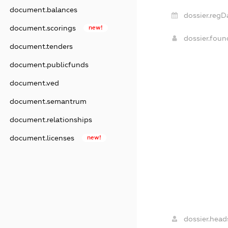
document.balances
dossier.regD
document.scorings
new!
dossier.fou
document.tenders
document.publicfunds
document.ved
document.semantrum
document.relationships
document.licenses
new!
dossier.head