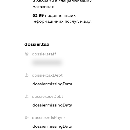
й овочами в спеціалізованих
магазинах
63.99
надання інших
інформаційних послуг, н.в.і.у.
dossier.tax
dossier.staff
XXXXXXXXXX
dossier.taxDebt
dossier.missingData
dossier.esvDebt
dossier.missingData
dossier.ndsPayer
dossier.missingData