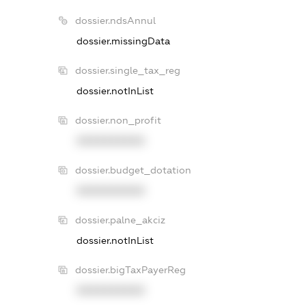
dossier.ndsAnnul
dossier.missingData
dossier.single_tax_reg
dossier.notInList
dossier.non_profit
XXXXXXXXXX
dossier.budget_dotation
XXXXXXXXXX
dossier.palne_akciz
dossier.notInList
dossier.bigTaxPayerReg
XXXXXXXXXX