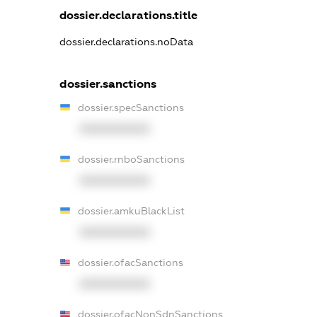
dossier.declarations.title
dossier.declarations.noData
dossier.sanctions
dossier.specSanctions
XXXXXXXXXX
dossier.rnboSanctions
XXXXXXXXXX
dossier.amkuBlackList
XXXXXXXXXX
dossier.ofacSanctions
XXXXXXXXXX
dossier.ofacNonSdnSanctions