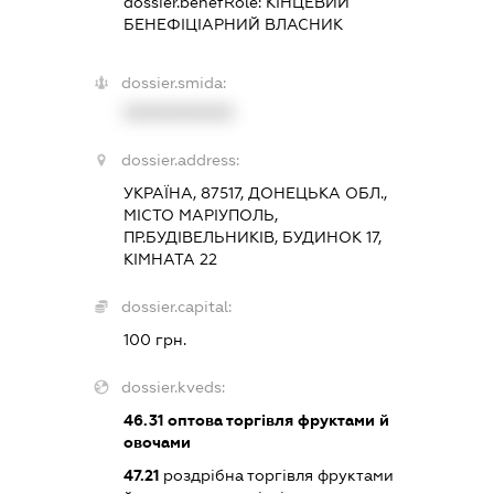
dossier.benefRole:
КІНЦЕВИЙ
БЕНЕФІЦІАРНИЙ ВЛАСНИК
dossier.smida:
XXXXXXXXXX
dossier.address:
УКРАЇНА, 87517, ДОНЕЦЬКА ОБЛ.,
МІСТО МАРІУПОЛЬ,
ПР.БУДІВЕЛЬНИКІВ, БУДИНОК 17,
КІМНАТА 22
dossier.capital:
100 грн.
dossier.kveds:
46.31
оптова торгівля фруктами й
овочами
47.21
роздрібна торгівля фруктами