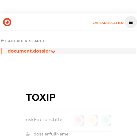
CAHEADER.GETTEST
CAHEADER.SEARCH
document.dossier
ТОХІР
riskFactors.title
0
0
0
dossier.fullName: