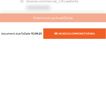
dossier.commercial_info.website
XXXXXXXXXX
dossier.commercial_info.activity
freemium.actualData
XXXXXXXXXX
document.dueToDate
11.09.25
SEARCH.ONMONITORING
freemium.exampleText_1
freemium.exampleText_2
freemium.anonymousPerSearch2
FREEMIUM.DETAILS
FREEMIUM.REGISTER