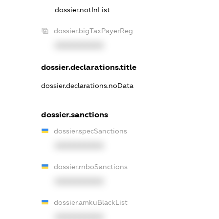
dossier.notInList
dossier.bigTaxPayerReg
XXXXXXXXXX
dossier.declarations.title
dossier.declarations.noData
dossier.sanctions
dossier.specSanctions
XXXXXXXXXX
dossier.rnboSanctions
XXXXXXXXXX
dossier.amkuBlackList
XXXXXXXXXX