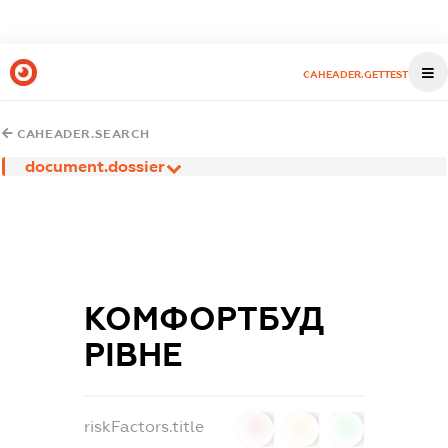
CAHEADER.GETTEST
CAHEADER.SEARCH
document.dossier
КОМФОРТБУД
РІВНЕ
riskFactors.title
0
0
0