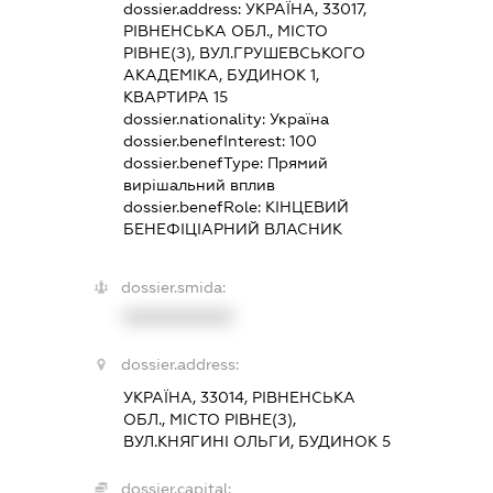
dossier.address:
УКРАЇНА, 33017,
РІВНЕНСЬКА ОБЛ., МІСТО
РІВНЕ(З), ВУЛ.ГРУШЕВСЬКОГО
АКАДЕМІКА, БУДИНОК 1,
КВАРТИРА 15
dossier.nationality:
Україна
dossier.benefInterest:
100
dossier.benefType:
Прямий
вирішальний вплив
dossier.benefRole:
КІНЦЕВИЙ
БЕНЕФІЦІАРНИЙ ВЛАСНИК
dossier.smida:
XXXXXXXXXX
dossier.address:
УКРАЇНА, 33014, РІВНЕНСЬКА
ОБЛ., МІСТО РІВНЕ(З),
ВУЛ.КНЯГИНІ ОЛЬГИ, БУДИНОК 5
dossier.capital: