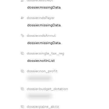
dossier.esvDebt
dossier.missingData
dossier.ndsPayer
dossier.missingData
dossier.ndsAnnul
dossier.missingData
dossier.single_tax_reg
dossier.notInList
dossier.non_profit
XXXXXXXXXX
dossier.budget_dotation
XXXXXXXXXX
dossier.palne_akciz