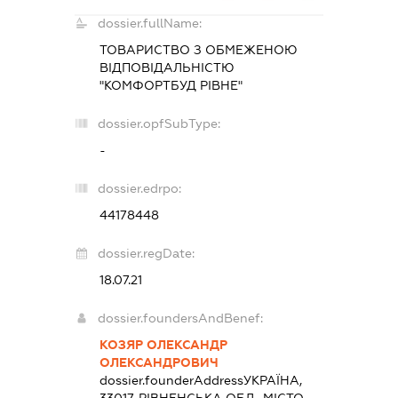
dossier.fullName:
ТОВАРИСТВО З ОБМЕЖЕНОЮ
ВІДПОВІДАЛЬНІСТЮ
"КОМФОРТБУД РІВНЕ"
dossier.opfSubType:
-
dossier.edrpo:
44178448
dossier.regDate:
18.07.21
dossier.foundersAndBenef:
КОЗЯР ОЛЕКСАНДР
ОЛЕКСАНДРОВИЧ
dossier.founderAddress
УКРАЇНА,
33017, РІВНЕНСЬКА ОБЛ., МІСТО