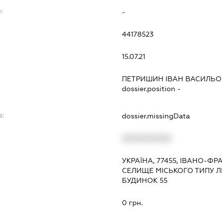
:
-
44178523
15.07.21
ПЕТРИШИН ІВАН ВАСИЛЬ
dossier.position -
s:
dossier.missingData
XXXXXXXXXX
УКРАЇНА, 77455, ІВАНО-Ф
СЕЛИЩЕ МІСЬКОГО ТИПУ ЛИ
БУДИНОК 55
0 грн.