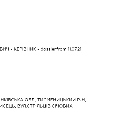
ОВИЧ
-
КЕРІВНИК
- dossier.from 11.07.21
РАНКІВСЬКА ОБЛ., ТИСМЕНИЦЬКИЙ Р-Н,
СЕЦЬ, ВУЛ.СТРІЛЬЦІВ СІЧОВИХ,