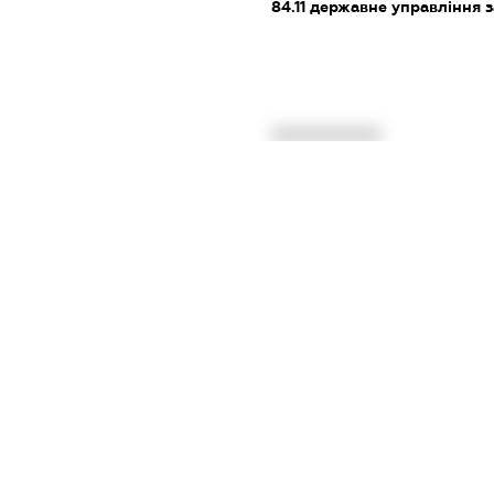
84.11
державне управління з
XXXXXXXXXX
dossier.missingData
dossier.missingData
dossier.missingData
dossier.missingData
_reg
dossier.notInList
XXXXXXXXXX
tation
XXXXXXXXXX