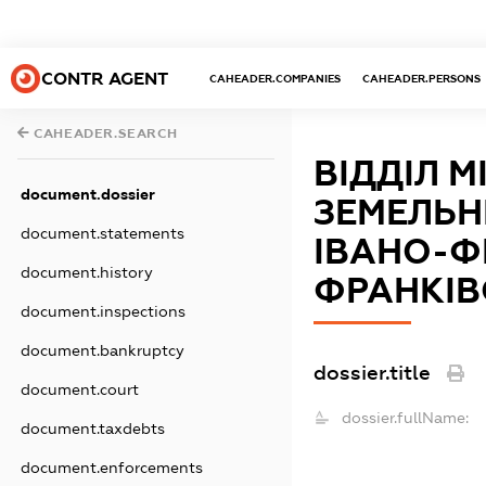
CONTR AGENT
CAHEADER.COMPANIES
CAHEADER.PERSONS
CAHEADER.SEARCH
ВІДДІЛ М
document.dossier
ЗЕМЕЛЬН
document.statements
ІВАНО-Ф
document.history
ФРАНКІВ
document.inspections
document.bankruptcy
dossier.title
document.court
dossier.fullName:
document.taxdebts
document.enforcements