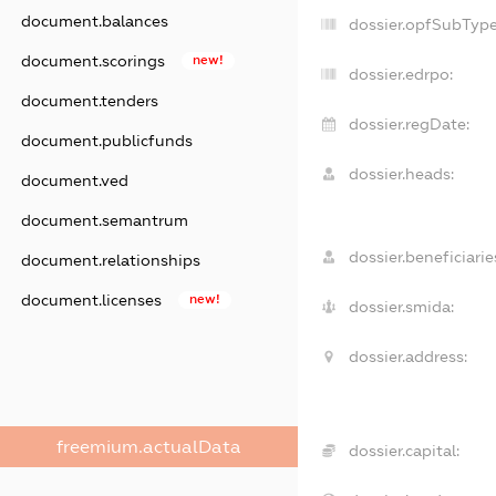
document.balances
dossier.opfSubType
document.scorings
new!
dossier.edrpo:
document.tenders
dossier.regDate:
document.publicfunds
dossier.heads:
document.ved
document.semantrum
dossier.beneficiarie
document.relationships
document.licenses
new!
dossier.smida:
dossier.address:
freemium.actualData
dossier.capital: