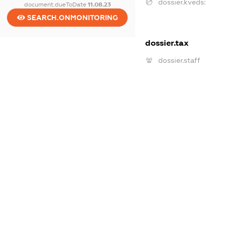
dossier.kveds:
document.dueToDate
11.08.23
SEARCH.ONMONITORING
dossier.tax
dossier.staff
dossier.taxDebt
dossier.esvDebt
dossier.ndsPayer
dossier.ndsAnnul
dossier.single_tax
dossier.non_profit
dossier.budget_do