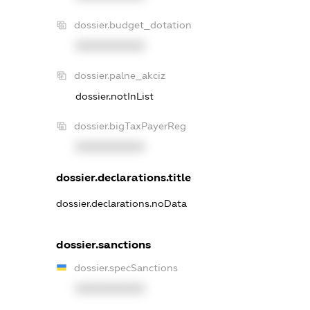
dossier.budget_dotation
XXXXXXXXXX
dossier.palne_akciz
dossier.notInList
dossier.bigTaxPayerReg
XXXXXXXXXX
dossier.declarations.title
dossier.declarations.noData
dossier.sanctions
dossier.specSanctions
XXXXXXXXXX