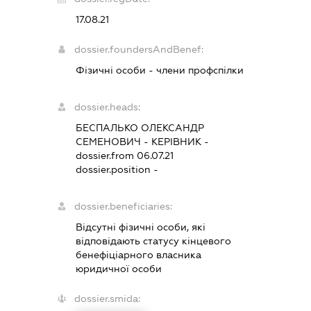
17.08.21
dossier.foundersAndBenef:
Фізичні особи - члени профспілки
dossier.heads:
БЕСПАЛЬКО ОЛЕКСАНДР
СЕМЕНОВИЧ
-
КЕРІВНИК
-
dossier.from 06.07.21
dossier.position -
dossier.beneficiaries:
Відсутні фізичні особи, які
відповідають статусу кінцевого
бенефіціарного власника
юридичної особи
dossier.smida: