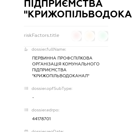
ПІДПРИЄМСТВА
"КРИЖОПІЛЬВОДОКА
riskFactors.title
0
0
0
dossier.fullName:
ПЕРВИННА ПРОФСПІЛКОВА
ОРГАНІЗАЦІЯ КОМУНАЛЬНОГО
ПІДПРИЄМСТВА
"КРИЖОПІЛЬВОДОКАНАЛ"
dossier.opfSubType:
-
dossier.edrpo:
44178701
dossier.regDate: