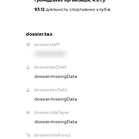
громадських організацій, н.в.і.у.
93.12
діяльність спортивних клубів
dossier.tax
dossier.staff
XXXXXXXXXX
dossier.taxDebt
dossier.missingData
dossier.esvDebt
dossier.missingData
dossier.ndsPayer
dossier.missingData
dossier.ndsAnnul