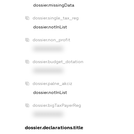
dossier.missingData
dossier.single_tax_reg
dossier.notInList
dossier.non_profit
XXXXXXXXXX
dossier.budget_dotation
XXXXXXXXXX
dossier.palne_akciz
dossier.notInList
dossier.bigTaxPayerReg
XXXXXXXXXX
dossier.declarations.title