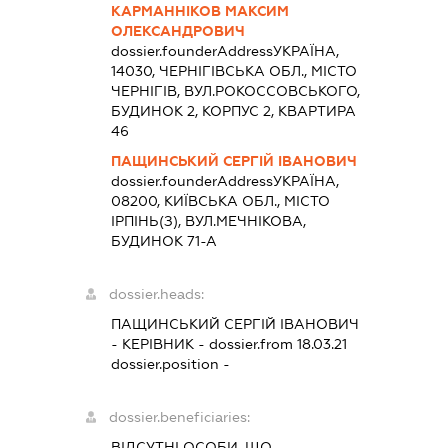
КАРМАННІКОВ МАКСИМ
ОЛЕКСАНДРОВИЧ
dossier.founderAddress
УКРАЇНА,
14030, ЧЕРНІГІВСЬКА ОБЛ., МІСТО
ЧЕРНІГІВ, ВУЛ.РОКОССОВСЬКОГО,
БУДИНОК 2, КОРПУС 2, КВАРТИРА
46
ПАЩИНСЬКИЙ СЕРГІЙ ІВАНОВИЧ
dossier.founderAddress
УКРАЇНА,
08200, КИЇВСЬКА ОБЛ., МІСТО
ІРПІНЬ(З), ВУЛ.МЕЧНІКОВА,
БУДИНОК 71-А
dossier.heads:
ПАЩИНСЬКИЙ СЕРГІЙ ІВАНОВИЧ
-
КЕРІВНИК
- dossier.from 18.03.21
dossier.position -
dossier.beneficiaries:
ВІДСУТНІ ОСОБИ, ЩО