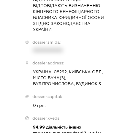
ВІДПОВІДАЮТЬ ВИЗНАЧЕННЮ
КІНЦЕВОГО БЕНЕФІЦІАРНОГО
ВЛАСНИКА ЮРИДИЧНОЇ ОСОБИ
ЗГІДНО ЗАКОНОДАВСТВА
УКРАЇНИ
dossier.smida:
XXXXXXXXXX
dossier.address:
УКРАЇНА, 08292, КИЇВСЬКА ОБЛ.,
МІСТО БУЧА(З),
ВУЛ.ПРОМИСЛОВА, БУДИНОК 3
dossier.capital:
0 грн.
dossier.kveds:
94.99
діяльність інших