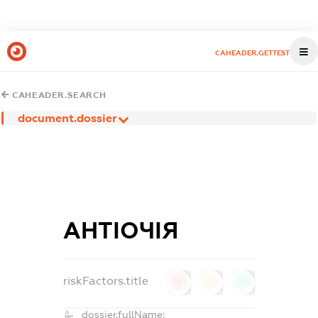
CAHEADER.GETTEST
CAHEADER.SEARCH
document.dossier
АНТІОЧІЯ
riskFactors.title
0
0
0
dossier.fullName: