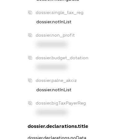
dossier.single_tax_reg
dossier.notInList
dossier.non_profit
XXXXXXXXXX
dossier.budget_dotation
XXXXXXXXXX
dossier.palne_akciz
dossier.notInList
dossier.bigTaxPayerReg
XXXXXXXXXX
dossier.declarations.title
dossier.declarations.noData