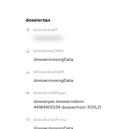
dossier.tax
dossier.staff
XXXXXXXXXX
dossier.taxDebt
dossier.missingData
dossier.esvDebt
dossier.missingData
dossier.ndsPayer
dossier.yes
dossier.ndsInn
441841615534
dossier.from 31.05.21
dossier.ndsAnnul
dossier.missingData