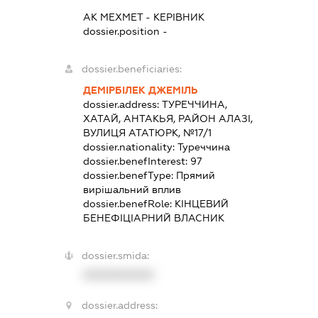
АК МЕХМЕТ
-
КЕРІВНИК
dossier.position -
dossier.beneficiaries:
ДЕМІРБІЛЕК ДЖЕМІЛЬ
dossier.address:
ТУРЕЧЧИНА,
ХАТАЙ, АНТАКЬЯ, РАЙОН АЛАЗІ,
ВУЛИЦЯ АТАТЮРК, №17/1
dossier.nationality:
Туреччина
dossier.benefInterest:
97
dossier.benefType:
Прямий
вирішальний вплив
dossier.benefRole:
КІНЦЕВИЙ
БЕНЕФІЦІАРНИЙ ВЛАСНИК
dossier.smida:
XXXXXXXXXX
dossier.address: