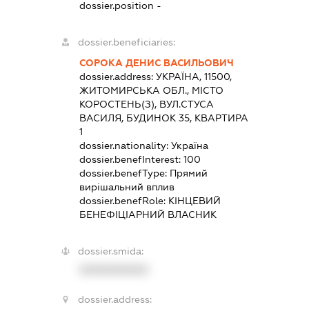
dossier.position -
dossier.beneficiaries:
СОРОКА ДЕНИС ВАСИЛЬОВИЧ
dossier.address:
УКРАЇНА, 11500,
ЖИТОМИРСЬКА ОБЛ., МІСТО
КОРОСТЕНЬ(З), ВУЛ.СТУСА
ВАСИЛЯ, БУДИНОК 35, КВАРТИРА
1
dossier.nationality:
Україна
dossier.benefInterest:
100
dossier.benefType:
Прямий
вирішальний вплив
dossier.benefRole:
КІНЦЕВИЙ
БЕНЕФІЦІАРНИЙ ВЛАСНИК
dossier.smida:
XXXXXXXXXX
dossier.address: