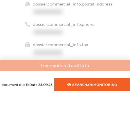
dossier.commercial_info.postal_address
XXXXXXXXXX
dossier.commercial_info.phone
XXXXXXXXXX
dossier.commercial_info.fax
XXXXXXXXXX
dossier.commercial_info.email
freemium.actualData
XXXXXXXXXX
document.dueToDate
25.09.25
SEARCH.ONMONITORING
dossier.commercial_info.website
XXXXXXXXXX
dossier.commercial_info.activity
XXXXXXXXXX