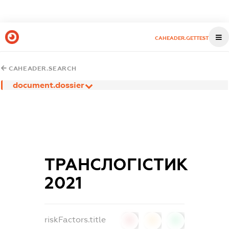
CAHEADER.GETTEST
CAHEADER.SEARCH
document.dossier
ТРАНСЛОГІСТИК
2021
riskFactors.title
0
0
0