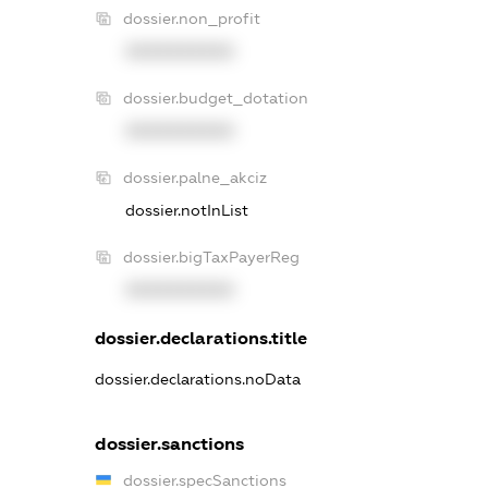
dossier.non_profit
XXXXXXXXXX
dossier.budget_dotation
XXXXXXXXXX
dossier.palne_akciz
dossier.notInList
dossier.bigTaxPayerReg
XXXXXXXXXX
dossier.declarations.title
dossier.declarations.noData
dossier.sanctions
dossier.specSanctions