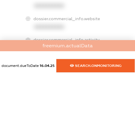
XXXXXXXXXX
dossier.commercial_info.website
XXXXXXXXXX
dossier.commercial_info.activity
freemium.actualData
XXXXXXXXXX
document.dueToDate
16.04.25
SEARCH.ONMONITORING
freemium.exampleText_1
freemium.exampleText_2
freemium.anonymousPerSearch2
FREEMIUM.DETAILS
FREEMIUM.REGISTER