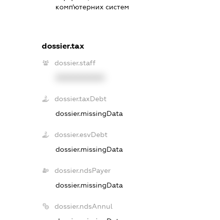
комп'ютерних систем
dossier.tax
dossier.staff
XXXXXXXXXX
dossier.taxDebt
dossier.missingData
dossier.esvDebt
dossier.missingData
dossier.ndsPayer
dossier.missingData
dossier.ndsAnnul