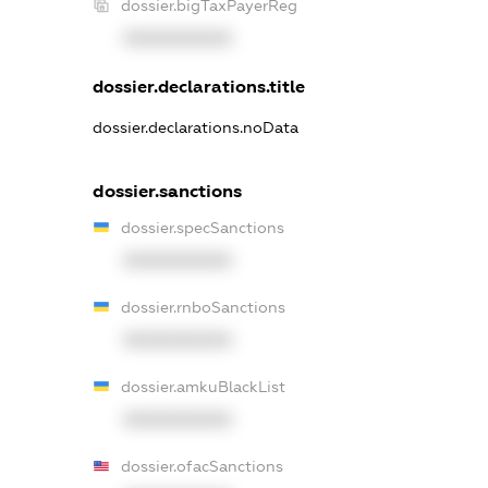
dossier.bigTaxPayerReg
XXXXXXXXXX
dossier.declarations.title
dossier.declarations.noData
dossier.sanctions
dossier.specSanctions
XXXXXXXXXX
dossier.rnboSanctions
XXXXXXXXXX
dossier.amkuBlackList
XXXXXXXXXX
dossier.ofacSanctions