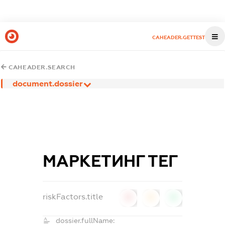
CAHEADER.GETTEST
CAHEADER.SEARCH
document.dossier
МАРКЕТИНГ ТЕГ
riskFactors.title
0
0
0
dossier.fullName: