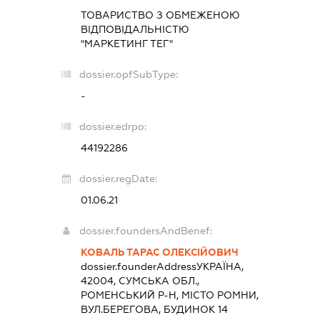
ТОВАРИСТВО З ОБМЕЖЕНОЮ
ВІДПОВІДАЛЬНІСТЮ
"МАРКЕТИНГ ТЕГ"
dossier.opfSubType:
-
dossier.edrpo:
44192286
dossier.regDate:
01.06.21
dossier.foundersAndBenef:
КОВАЛЬ ТАРАС ОЛЕКСІЙОВИЧ
dossier.founderAddress
УКРАЇНА,
42004, СУМСЬКА ОБЛ.,
РОМЕНСЬКИЙ Р-Н, МІСТО РОМНИ,
ВУЛ.БЕРЕГОВА, БУДИНОК 14