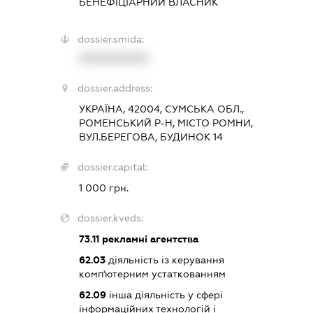
БЕНЕФІЦІАРНИЙ ВЛАСНИК
dossier.smida:
XXXXXXXXXX
dossier.address:
УКРАЇНА, 42004, СУМСЬКА ОБЛ.,
РОМЕНСЬКИЙ Р-Н, МІСТО РОМНИ,
ВУЛ.БЕРЕГОВА, БУДИНОК 14
dossier.capital:
1 000 грн.
dossier.kveds:
73.11
рекламні агентства
62.03
діяльність із керування
комп'ютерним устаткованням
62.09
інша діяльність у сфері
інформаційних технологій і