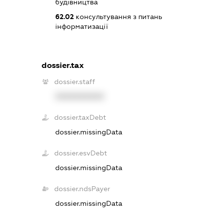
будівництва
62.02
консультування з питань
інформатизації
dossier.tax
dossier.staff
XXXXXXXXXX
dossier.taxDebt
dossier.missingData
dossier.esvDebt
dossier.missingData
dossier.ndsPayer
dossier.missingData