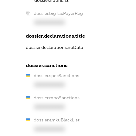
dossier.notInList
dossier.bigTaxPayerReg
XXXXXXXXXX
dossier.declarations.title
dossier.declarations.noData
dossier.sanctions
dossier.specSanctions
XXXXXXXXXX
dossier.rnboSanctions
XXXXXXXXXX
dossier.amkuBlackList
XXXXXXXXXX