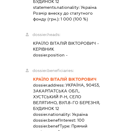
БУДИНОК 12
statements.nationality:
Україна
Розмір внеску до статутного
фонду (грн.):
1 000
(100 %)
dossier.heads:
КРАЇЛО ВІТАЛІЙ ВІКТОРОВИЧ
-
КЕРІВНИК
dossier.position -
dossier.beneficiaries:
КРАЇЛО ВІТАЛІЙ ВІКТОРОВИЧ
dossier.address:
УКРАЇНА, 90453,
ЗАКАРПАТСЬКА ОБЛ.,
ХУСТСЬКИЙ Р-Н, СЕЛО
ВЕЛЯТИНО, ВУЛ.8-ГО БЕРЕЗНЯ,
БУДИНОК 12
dossier.nationality:
Україна
dossier.benefInterest:
100
dossier.benefType:
Прямий