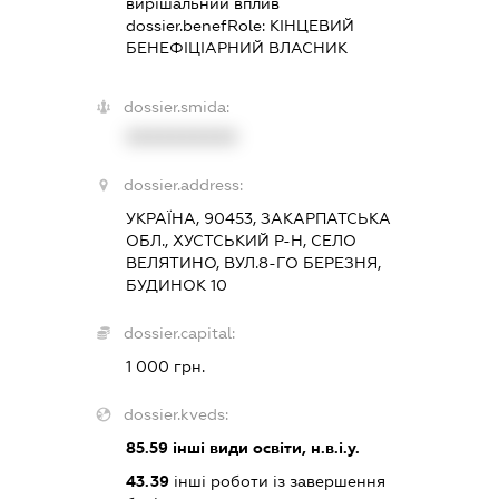
вирішальний вплив
dossier.benefRole:
КІНЦЕВИЙ
БЕНЕФІЦІАРНИЙ ВЛАСНИК
dossier.smida:
XXXXXXXXXX
dossier.address:
УКРАЇНА, 90453, ЗАКАРПАТСЬКА
ОБЛ., ХУСТСЬКИЙ Р-Н, СЕЛО
ВЕЛЯТИНО, ВУЛ.8-ГО БЕРЕЗНЯ,
БУДИНОК 10
dossier.capital:
1 000 грн.
dossier.kveds:
85.59
інші види освіти, н.в.і.у.
43.39
інші роботи із завершення