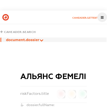
CAHEADER.GETTEST
CAHEADER.SEARCH
document.dossier
АЛЬЯНС ФЕМЕЛІ
riskFactors.title
0
0
0
dossier.fullName: