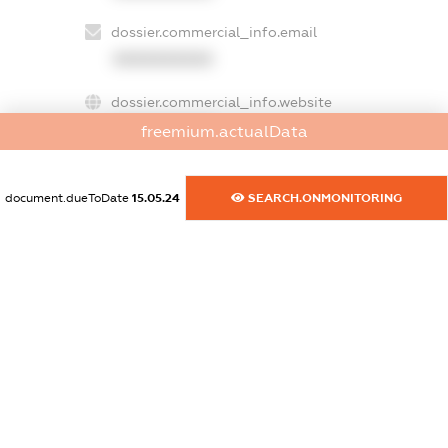
dossier.commercial_info.email
XXXXXXXXXX
dossier.commercial_info.website
XXXXXXXXXX
freemium.actualData
dossier.commercial_info.activity
XXXXXXXXXX
document.dueToDate
15.05.24
SEARCH.ONMONITORING
freemium.exampleText_1
freemium.exampleText_2
freemium.anonymousPerSearch2
FREEMIUM.DETAILS
FREEMIUM.REGISTER