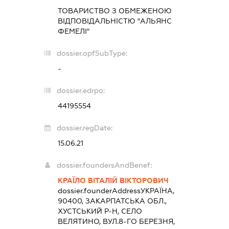
ТОВАРИСТВО З ОБМЕЖЕНОЮ
ВІДПОВІДАЛЬНІСТЮ "АЛЬЯНС
ФЕМЕЛІ"
dossier.opfSubType:
-
dossier.edrpo:
44195554
dossier.regDate:
15.06.21
dossier.foundersAndBenef:
КРАЇЛО ВІТАЛІЙ ВІКТОРОВИЧ
dossier.founderAddress
УКРАЇНА,
90400, ЗАКАРПАТСЬКА ОБЛ.,
ХУСТСЬКИЙ Р-Н, СЕЛО
ВЕЛЯТИНО, ВУЛ.8-ГО БЕРЕЗНЯ,