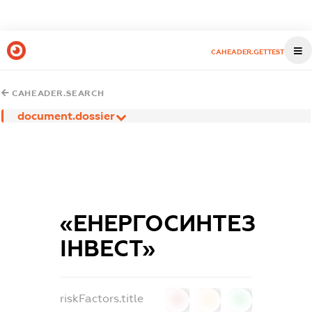
CAHEADER.GETTEST
CAHEADER.SEARCH
document.dossier
«ЕНЕРГОСИНТЕЗ
ІНВЕСТ»
riskFactors.title
0
0
0