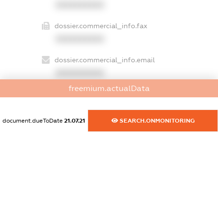
XXXXXXXXXX
dossier.commercial_info.fax
XXXXXXXXXX
dossier.commercial_info.email
XXXXXXXXXX
freemium.actualData
dossier.commercial_info.website
XXXXXXXXXX
document.dueToDate
21.07.21
SEARCH.ONMONITORING
dossier.commercial_info.activity
XXXXXXXXXX
freemium.exampleText_1
freemium.exampleText_2
freemium.anonymousPerSearch2
FREEMIUM.DETAILS