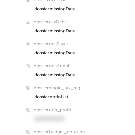
dossier.missingData
dossier.esvDebt
dossier.missingData
dossier.ndsPayer
dossier.missingData
dossier.ndsAnnul
dossier.missingData
dossier.single_tax_reg
dossier.notInList
dossier.non_profit
XXXXXXXXXX
dossier.budget_dotation