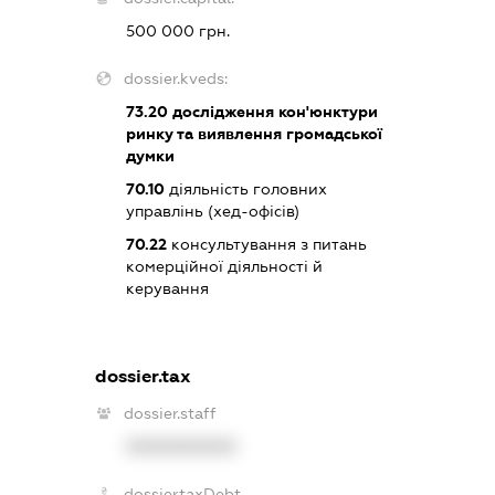
500 000 грн.
dossier.kveds:
73.20
дослідження кон'юнктури
ринку та виявлення громадської
думки
70.10
діяльність головних
управлінь (хед-офісів)
70.22
консультування з питань
комерційної діяльності й
керування
dossier.tax
dossier.staff
XXXXXXXXXX
dossier.taxDebt