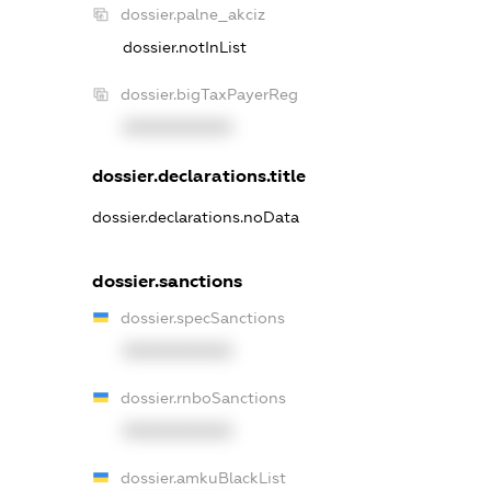
dossier.palne_akciz
dossier.notInList
dossier.bigTaxPayerReg
XXXXXXXXXX
dossier.declarations.title
dossier.declarations.noData
dossier.sanctions
dossier.specSanctions
XXXXXXXXXX
dossier.rnboSanctions
XXXXXXXXXX
dossier.amkuBlackList