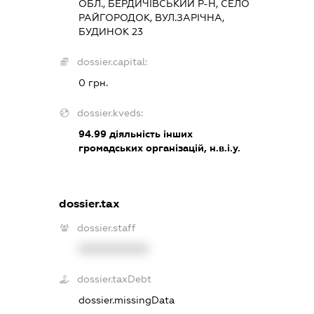
ОБЛ., БЕРДИЧІВСЬКИЙ Р-Н, СЕЛО
РАЙГОРОДОК, ВУЛ.ЗАРІЧНА,
БУДИНОК 23
dossier.capital:
0 грн.
dossier.kveds:
94.99
діяльність інших
громадських організацій, н.в.і.у.
dossier.tax
dossier.staff
XXXXXXXXXX
dossier.taxDebt
dossier.missingData