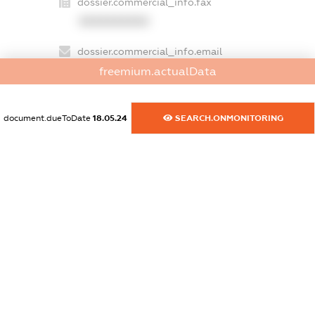
dossier.commercial_info.fax
XXXXXXXXXX
dossier.commercial_info.email
XXXXXXXXXX
freemium.actualData
dossier.commercial_info.website
document.dueToDate
18.05.24
SEARCH.ONMONITORING
XXXXXXXXXX
dossier.commercial_info.activity
XXXXXXXXXX
freemium.exampleText_1
freemium.exampleText_2
freemium.anonymousPerSearch2
FREEMIUM.DETAILS
FREEMIUM.REGISTER