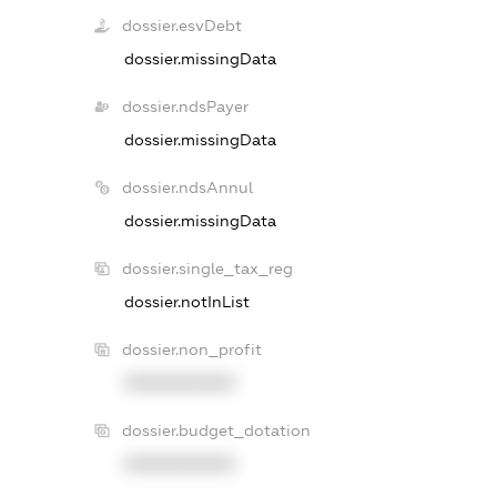
dossier.esvDebt
dossier.missingData
dossier.ndsPayer
dossier.missingData
dossier.ndsAnnul
dossier.missingData
dossier.single_tax_reg
dossier.notInList
dossier.non_profit
XXXXXXXXXX
dossier.budget_dotation
XXXXXXXXXX