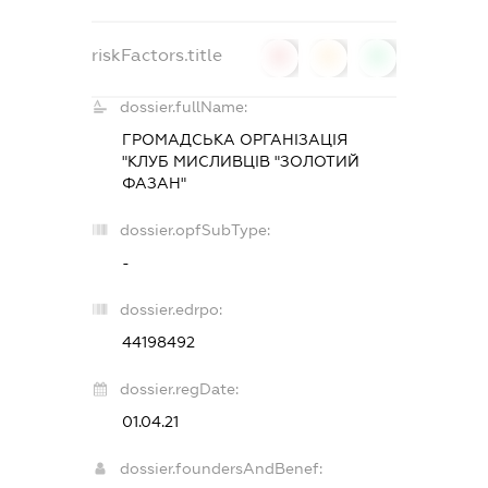
riskFactors.title
0
0
0
dossier.fullName:
ГРОМАДСЬКА ОРГАНІЗАЦІЯ
"КЛУБ МИСЛИВЦІВ "ЗОЛОТИЙ
ФАЗАН"
dossier.opfSubType:
-
dossier.edrpo:
44198492
dossier.regDate:
01.04.21
dossier.foundersAndBenef: