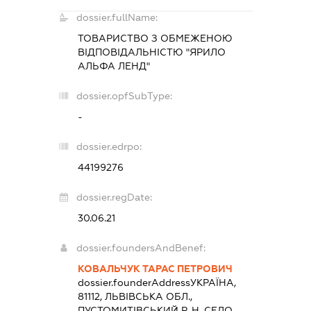
dossier.fullName:
ТОВАРИСТВО З ОБМЕЖЕНОЮ
ВІДПОВІДАЛЬНІСТЮ "ЯРИЛО
АЛЬФА ЛЕНД"
dossier.opfSubType:
-
dossier.edrpo:
44199276
dossier.regDate:
30.06.21
dossier.foundersAndBenef:
КОВАЛЬЧУК ТАРАС ПЕТРОВИЧ
dossier.founderAddress
УКРАЇНА,
81112, ЛЬВІВСЬКА ОБЛ.,
ПУСТОМИТІВСЬКИЙ Р-Н, СЕЛО