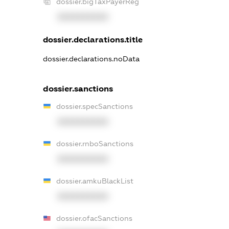
dossier.bigTaxPayerReg
XXXXXXXXXX
dossier.declarations.title
dossier.declarations.noData
dossier.sanctions
dossier.specSanctions
XXXXXXXXXX
dossier.rnboSanctions
XXXXXXXXXX
dossier.amkuBlackList
XXXXXXXXXX
dossier.ofacSanctions