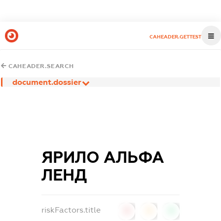
CAHEADER.GETTEST
CAHEADER.SEARCH
document.dossier
ЯРИЛО АЛЬФА
ЛЕНД
riskFactors.title
0
0
0