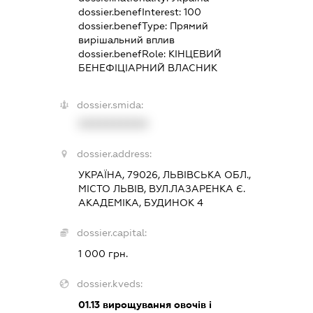
dossier.benefInterest:
100
dossier.benefType:
Прямий
вирішальний вплив
dossier.benefRole:
КІНЦЕВИЙ
БЕНЕФІЦІАРНИЙ ВЛАСНИК
dossier.smida:
XXXXXXXXXX
dossier.address:
УКРАЇНА, 79026, ЛЬВІВСЬКА ОБЛ.,
МІСТО ЛЬВІВ, ВУЛ.ЛАЗАРЕНКА Є.
АКАДЕМІКА, БУДИНОК 4
dossier.capital:
1 000 грн.
dossier.kveds:
01.13
вирощування овочів і