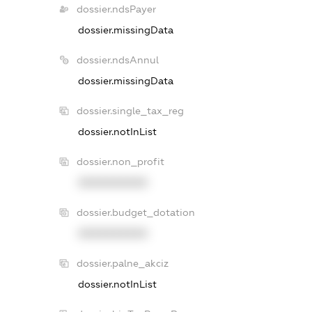
dossier.ndsPayer
dossier.missingData
dossier.ndsAnnul
dossier.missingData
dossier.single_tax_reg
dossier.notInList
dossier.non_profit
XXXXXXXXXX
dossier.budget_dotation
XXXXXXXXXX
dossier.palne_akciz
dossier.notInList