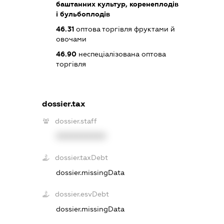
баштанних культур, коренеплодів
і бульбоплодів
46.31
оптова торгівля фруктами й
овочами
46.90
неспеціалізована оптова
торгівля
dossier.tax
dossier.staff
XXXXXXXXXX
dossier.taxDebt
dossier.missingData
dossier.esvDebt
dossier.missingData