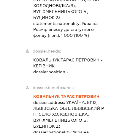
ХОЛОДНОВІДКА(З),
ВУЛ.ХМЕЛЬНИЦЬКОГО Б.,
БУДИНОК 23
statements.nationality:
Україна
Розмір внеску до статутного
фонду (грн.):
1 000
(100 %)
dossier.heads:
КОВАЛЬЧУК ТАРАС ПЕТРОВИЧ
-
КЕРІВНИК
dossier.position -
dossier.beneficiaries:
КОВАЛЬЧУК ТАРАС ПЕТРОВИЧ
dossier.address:
УКРАЇНА, 81112,
ЛЬВІВСЬКА ОБЛ., ЛЬВІВСЬКИЙ Р-
Н, СЕЛО ХОЛОДНОВІДКА,
ВУЛ.ХМЕЛЬНИЦЬКОГО Б.,
БУДИНОК 23
dossier.nationality:
Україна