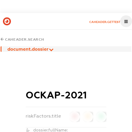
CAHEADER.GETTEST
CAHEADER.SEARCH
document.dossier
ОСКАР-2021
riskFactors.title
0
0
0
dossier.fullName: