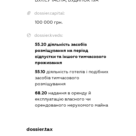
ВУЛ.СУЧАСНА, БУДИНОК 19А
dossier.capital:
100 000 грн.
dossier.kveds:
55.20
діяльність засобів
розміщування на період
відпустки та іншого тимчасового
проживання
55.10
діяльність готелів і подібних
засобів тимчасового
розміщування
68.20
надання в оренду й
експлуатацію власного чи
орендованого нерухомого майна
dossier.tax