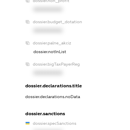
dossier.non_profit
XXXXXXXXXX
dossier.budget_dotation
XXXXXXXXXX
dossier.palne_akciz
dossier.notInList
dossier.bigTaxPayerReg
XXXXXXXXXX
dossier.declarations.title
dossier.declarations.noData
dossier.sanctions
dossier.specSanctions