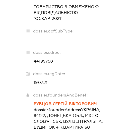
ТОВАРИСТВО З ОБМЕЖЕНОЮ
ВІДПОВІДАЛЬНІСТЮ
"ОСКАР-2021"
dossier.opfSubType:
-
dossier.edrpo:
44199758
dossier.regDate:
19.07.21
dossier.foundersAndBenef:
РУБЦОВ СЕРГІЙ ВІКТОРОВИЧ
dossier.founderAddress
УКРАЇНА,
84122, ДОНЕЦЬКА ОБЛ., МІСТО
СЛОВ'ЯНСЬК, ВУЛ.ЦЕНТРАЛЬНА,
БУДИНОК 4, КВАРТИРА 60