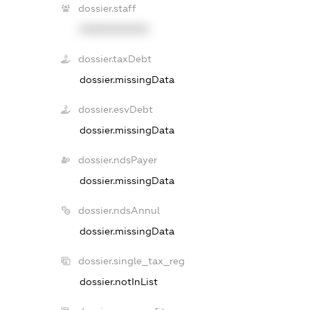
dossier.staff
XXXXXXXXXX
dossier.taxDebt
dossier.missingData
dossier.esvDebt
dossier.missingData
dossier.ndsPayer
dossier.missingData
dossier.ndsAnnul
dossier.missingData
dossier.single_tax_reg
dossier.notInList